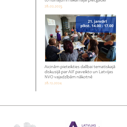
to risinājumi nākamajai piecgadei
28.02.2025
Aicinām pieteikties dalībai tematiskajā
diskusijā par AIF paveikto un Latvijas
NVO vajadzībām nākotnē
28.12.2024