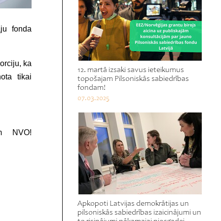
āju fonda
orciju, ka
12. martā izsaki savus ieteikumus
ota tikai
topošajam Pilsoniskās sabiedrības
fondam!
07.03.2025
ām NVO!
Apkopoti Latvijas demokrātijas un
pilsoniskās sabiedrības izaicinājumi un