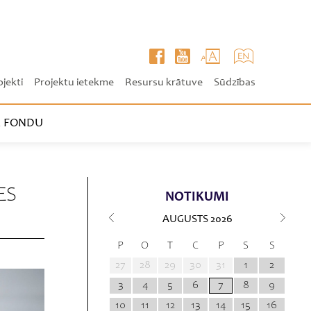
ojekti
Projektu ietekme
Resursu krātuve
Sūdzības
 FONDU
ES
NOTIKUMI
AUGUSTS
2026
P
O
T
C
P
S
S
27
28
29
30
31
1
2
3
4
5
6
7
8
9
10
11
12
13
14
15
16