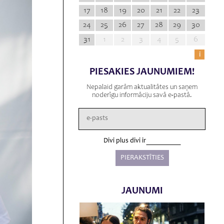
17
18
19
20
21
22
23
24
25
26
27
28
29
30
31
1
2
3
4
5
6
i
PIESAKIES JAUNUMIEM!
Nepalaid garām aktualitātes un saņem
noderīgu informāciju savā e-pastā.
Divi plus divi ir
JAUNUMI