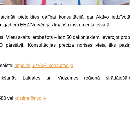
cināti pieteikties dalībai konsultācijā par Aktīvo iedzīvot
m gadiem EEZ/Norvēģijas finanšu instrumenta ietvarā.
gā. Vietu skaits ierobežots – līdz 50 dalībniekiem, ievērojot prop
ārstāvji. Konsultācijas precīza norises vieta tiks paziņ
šsaistē:
https://ej.uz/AIF_konsultacija
teikšanās Latgales un Vidzemes reģionā strādājoš
5580 vai
kristine@nvo.lv