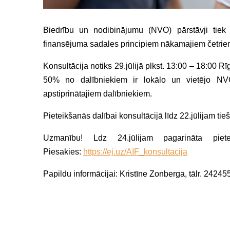
Biedrību un nodibinājumu (NVO) pārstāvji tiek ai
finansējuma sadales principiem nākamajiem četrie
Konsultācija notiks 29.jūlijā plkst. 13:00 – 18:00 Rī
50% no dalībniekiem ir lokālo un vietējo NVO p
apstiprinātajiem dalībniekiem.
Pieteikšanās dalībai konsultācijā līdz 22.jūlijam tie
Uzmanību! Ldz 24.jūlijam pagarināta pie
Piesakies:
https://ej.uz/AIF_konsultacija
Papildu informācijai: Kristīne Zonberga, tālr. 2424