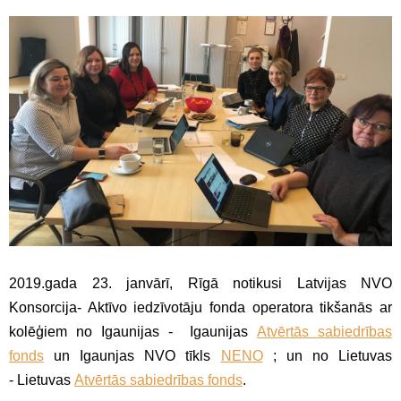
2019.gada 23. janvārī, Rīgā notikusi Latvijas NVO
Konsorcija- Aktīvo iedzīvotāju fonda operatora tikšanās ar
kolēģiem no Igaunijas - Igaunijas
Atvērtās sabiedrības
fonds
un Igaunjas NVO tīkls
NENO
; un no Lietuvas
- Lietuvas
Atvērtās sabiedrības fonds
.