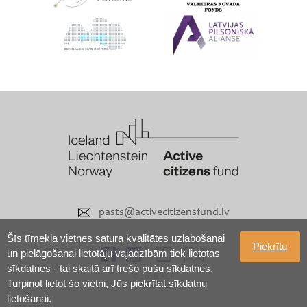
pasts@activecitizensfund.lv
Šīs tīmekļa vietnes satura kvalitātes uzlabošanai
Piekrītu
un pielāgošanai lietotāju vajadzībām tiek lietotas
sīkdatnes - tai skaitā arī trešo pušu sīkdatnes.
© 2026 ACF
Turpinot lietot šo vietni, Jūs piekrītat sīkdatņu
Visas tiesības aizsargātas
lietošanai.