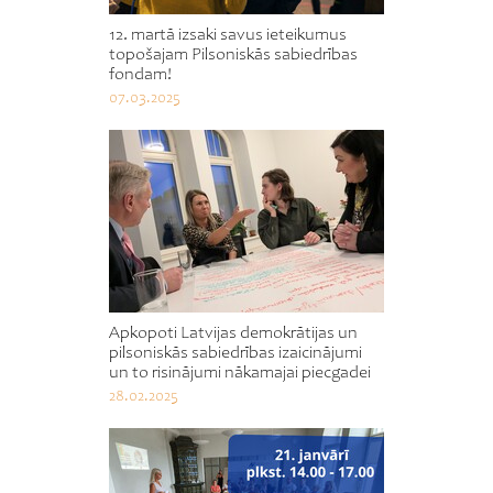
12. martā izsaki savus ieteikumus
topošajam Pilsoniskās sabiedrības
fondam!
07.03.2025
Apkopoti Latvijas demokrātijas un
pilsoniskās sabiedrības izaicinājumi
un to risinājumi nākamajai piecgadei
28.02.2025