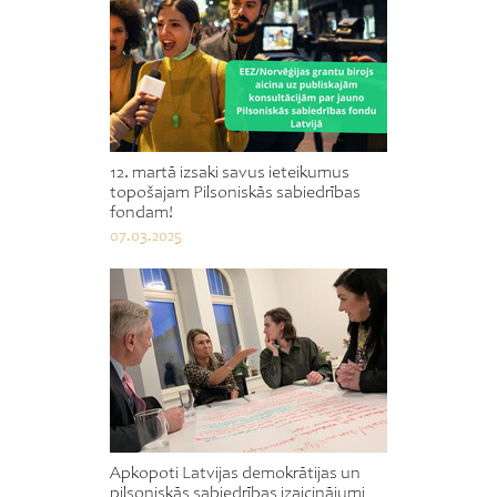
12. martā izsaki savus ieteikumus
topošajam Pilsoniskās sabiedrības
fondam!
07.03.2025
Apkopoti Latvijas demokrātijas un
pilsoniskās sabiedrības izaicinājumi