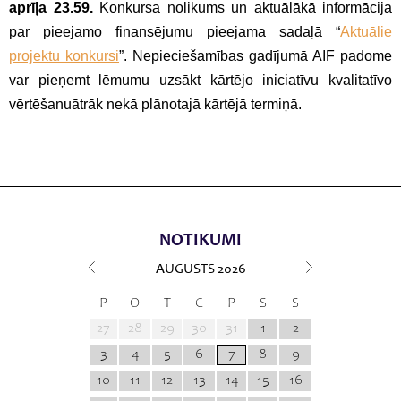
aprīļa 23.59.
Konkursa nolikums un aktuālākā informācija
par pieejamo finansējumu pieejama sadaļā “
Aktuālie
projektu konkursi
”. Nepieciešamības gadījumā AIF padome
var pieņemt lēmumu uzsākt kārtējo iniciatīvu kvalitatīvo
vērtēšanuātrāk nekā plānotajā kārtējā termiņā.
NOTIKUMI
AUGUSTS
2026
P
O
T
C
P
S
S
27
28
29
30
31
1
2
3
4
5
6
7
8
9
10
11
12
13
14
15
16