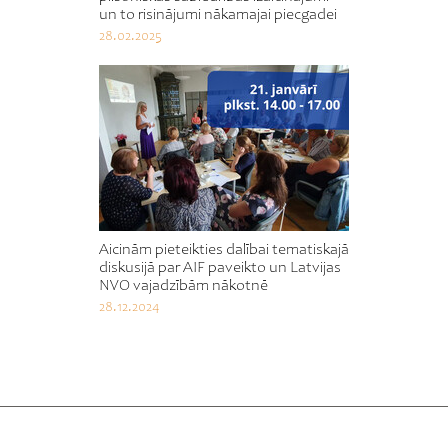
un to risinājumi nākamajai piecgadei
28.02.2025
Aicinām pieteikties dalībai tematiskajā
diskusijā par AIF paveikto un Latvijas
NVO vajadzībām nākotnē
28.12.2024