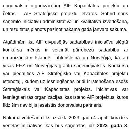
donorvalstu organizācijām AIF Kapacitātes projektu un
četras – AIF Stratēģisko projektu ietvaros. Šobrīd noris
saņemto iniciatīvu administratīvā un kvalitatīvā izvērtēšana,
un rezultātus plānots paziņot nākamā gada janvāra sākumā.
Atgādinām, ka AIF divpusējās sadarbības iniciatīvu slēgtā
konkursa mērķis ir veicināt pārrobežu sadarbību ar
organizācijām Islandē, Lihtenšteinā un Norvēģijā, kā arī
visās EEZ un Norvēģijas grantu saņēmējvalstīs. Konkursā
var piedalīties AIF Stratēģisko vai Kapacitātes projektu
īstenotāji, kuriem uz iesniegšanas brīdi ir īstenošanā esošs
Stratēģiskais vai Kapacitātes projekts. Iniciatīvas var
iesniegt arī tās organizācijas, kas īsteno AIF projektus, kuros
līdz šim nav bijis iesaistīts donorvalstu partneris.
Nākamā vērtēšana tiks uzsākta 2023. gada 4. aprīlī, kurā tiks
vērtētas iniciatīvas, kas būs saņemtas līdz
2023. gada 3.