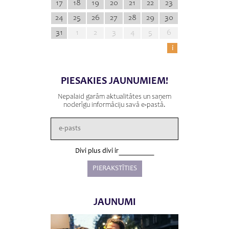
17
18
19
20
21
22
23
24
25
26
27
28
29
30
31
1
2
3
4
5
6
i
PIESAKIES JAUNUMIEM!
Nepalaid garām aktualitātes un saņem
noderīgu informāciju savā e-pastā.
Divi plus divi ir
JAUNUMI