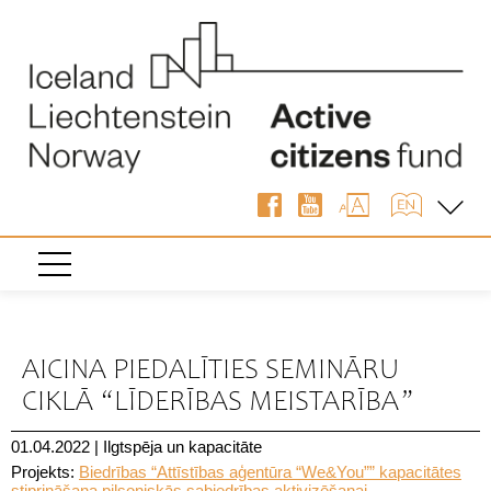
« Atpakaļ
AICINA PIEDALĪTIES SEMINĀRU
CIKLĀ “LĪDERĪBAS MEISTARĪBA”
01.04.2022
|
Ilgtspēja un kapacitāte
Projekts:
Biedrības “Attīstības aģentūra “We&You”” kapacitātes
stiprināšana pilsoniskās sabiedrības aktivizēšanai