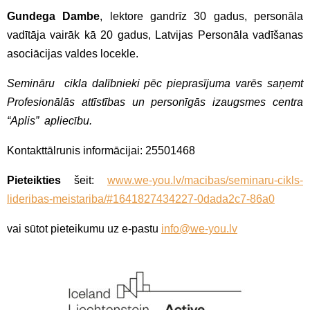
Gundega Dambe
, lektore gandrīz 30 gadus, personāla
vadītāja vairāk kā 20 gadus, Latvijas Personāla vadīšanas
asociācijas valdes locekle.
Semināru cikla dalībnieki pēc pieprasījuma varēs saņemt
Profesionālās attīstības un personīgās izaugsmes centra
“Aplis” apliecību.
Kontakttālrunis informācijai: 25501468
Pieteikties
šeit:
www.we-you.lv/macibas/seminaru-cikls-
lideribas-meistariba/#1641827434227-0dada2c7-86a0
vai sūtot pieteikumu uz e-pastu
info@we-you.lv