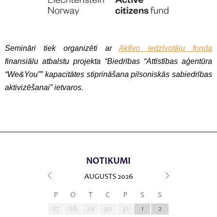
Semināri tiek organizēti ar
Aktīvo iedzīvotāju fonda
finansiālu atbalstu projekta “Biedrības “Attīstības aģentūra
“We&You”” kapacitātes stiprināšana pilsoniskās sabiedrības
aktivizēšanai” ietvaros.
NOTIKUMI
AUGUSTS
2026
P
O
T
C
P
S
S
27
28
29
30
31
1
2