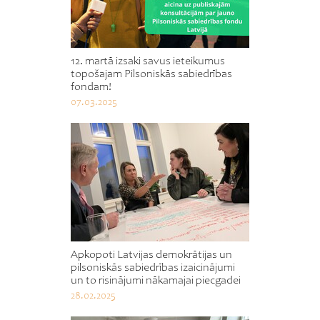
12. martā izsaki savus ieteikumus
topošajam Pilsoniskās sabiedrības
fondam!
07.03.2025
Apkopoti Latvijas demokrātijas un
pilsoniskās sabiedrības izaicinājumi
un to risinājumi nākamajai piecgadei
28.02.2025