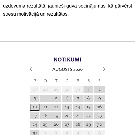
uzdevuma rezultātā, jaunieši guva secinājumus, kā pārvērst
stresu motivācijā un rezultātos.
NOTIKUMI
AUGUSTS
2026
P
O
T
C
P
S
S
27
28
29
30
31
1
2
3
4
5
6
7
8
9
10
11
12
13
14
15
16
17
18
19
20
21
22
23
24
25
26
27
28
29
30
31
1
2
3
4
5
6