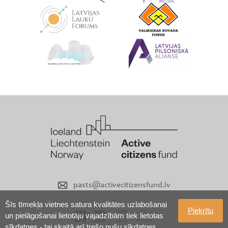
pasts@activecitizensfund.lv
Šīs tīmekļa vietnes satura kvalitātes uzlabošanai
Piekrītu
un pielāgošanai lietotāju vajadzībām tiek lietotas
sīkdatnes - tai skaitā arī trešo pušu sīkdatnes.