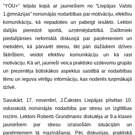
"YOU+" telpās kopā ar jauniešiem no “Liepājas Valsts
1.ģimnāzijas” norisinājās nodarbības par motivāciju, efektīvu
komunikāciju, kā nepadoties un pabeigt iesākto. Lektori
dalījās pieredzē sportā, uzņēmējdarbībā. Dalībnieki
piedalījāmies neformālā diskusijā par paņēmieniem un
metodēm, kā pārvarēt stresu, tikt pāri dažādiem dzīves
šķēršļiem, veidot efektīvu komunikāciju un kā rast
motivāciju. Kā arī, jaunieši veica praktisko uzdevumu grupās
un prezentēja būtiskākos aspektus saistībā ar nodarbības
tēmu un ieguva vērtīgu informāciju, kas noderēs turpmākajā
dzīvē.
Savukārt, 17. novembrī, J.Čakstes Liepājas pilsētas 10.
vidusskolā norisinājās nodarbība par stresu un izglītības
nozīmi. Lektors Roberts Grundmanis diskutēja ar 9.a klases
jauniešiem par stresu izraisošām situācijām un
paņēmieniem tā mazināšanai. Pēc diskusijas, praktiskā