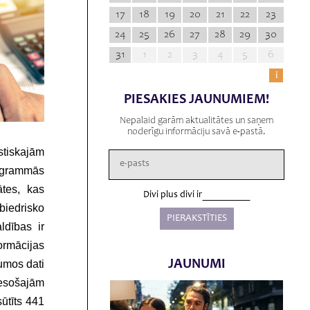
17
18
19
20
21
22
23
24
25
26
27
28
29
30
31
1
2
3
4
5
6
i
PIESAKIES JAUNUMIEM!
Nepalaid garām aktualitātes un saņem
noderīgu informāciju savā e-pastā.
tiskajām
rogrammās
ātes, kas
Divi plus divi ir
biedrisko
ldības ir
ormācijas
JAUNUMI
jumos dati
 esošajām
ūtīts 441