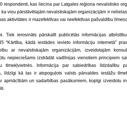
20 respondenti, kas liecina par Latgales reģiona nevalstisko or
 ka viņu pārstāvētajām nevalstiskajām organizācijām ir nelielas
as aktivitātes ir mazefektīvas vai neefektīvas pašvaldību līme
i. Tiek ierosināts pārskatīt publicētās informācijas atbilstību
5 “Kārtība, kādā iestādes ievieto informāciju internetā” pr
rbību ar nevalstiskajām organizācijām, izveidotajām konsul
būtu nepieciešams izstrādāt vadlīnijas vienotiem principiem sa
bu tīmekļvietnēs. Informācija par sabiedrības līdzdalību p
, līdzīgi kā tas ir atspoguļots valsts pārvaldes iestāžu tīmek
 - par apmācībām un sadarbības pasākumiem, kopīgi izveidotu in
ti.