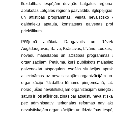
līdzdalības iespējām deviņās Latgales reģiona
aplūkotas Latgales reģiona pašvaldību ilgtspējīgas a
un attīstības programmas, veikta nevalstisko 
dalībnieku aptauja, konstatētas galvenās pro
priekšlikumi.
Pētījumā aplūkota Daugavpils un Rēzekne
Augšdaugavas, Balvu, Krāslavas, Līvānu, Ludzas,
novadu mājaslapās un attīstības programmās a
organizācijām. Pētījumā, kurš publiskots mājasl
galvenokārt atspoguļots esošās situācijas apraks
attiecināmas uz nevalstiskajām organizācijām un 
organizāciju līdzdalību lēmumu pieņemšanā, taču
norādījušas nevalstiskajām organizācijām sniegto a
saturs ir ļoti atšķirīgs, ziņas par atbalstu nevalst
pēc administratīvi teritoriālās reformas nav a
nevalstiskajām organizācijām un līdzdalības iespēj