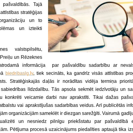
 pašvaldībās. Tajā
ttīstības stratēģijas
organizāciju un to
blēmas un izteikti
s valstspilsētu,
 Preiļu un Rēzeknes
trodamā informācija par pašvaldību sadarbību ar nevals
apā
biedribaslg.lv
, tiek secināts, ka gandrīz visās attīstības p
ts. Stratēģiskajās daļās ir norādītas vidēja termiņa priorit
sabiedrības līdzdalību. Tās apsola sekmēt iedzīvotāju un sa
 konkrēti veicamie darbi nav aprakstīti. Tikai dažas pašva
tbalstu vai aprakstījušas sadarbības veidus. Arī publicētās inf
iskajām organizācijām sameklēt ir diezgan sarežģīti. Vairumā gadī
ktualizēti un nesniedz pilnīgu priekšstatu par pašvaldībā
ām. Pētījuma procesā uzaicinājums piedalīties aptaujā tika izs