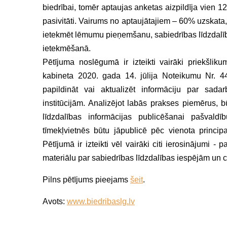
biedrībai, tomēr aptaujas anketas aizpildīja vien 1
pasivitāti. Vairums no aptaujātajiem – 60% uzskata,
ietekmēt lēmumu pieņemšanu, sabiedrības līdzdalīb
ietekmēšanā.
Pētījuma noslēgumā ir izteikti vairāki priekšlikum
kabineta 2020. gada 14. jūlija Noteikumu Nr. 44
papildināt vai aktualizēt informāciju par sada
institūcijām. Analizējot labās prakses piemērus, 
līdzdalības informācijas publicēšanai pašvaldī
tīmekļvietnēs būtu jāpublicē pēc vienota principa
Pētījumā ir izteikti vēl vairāki citi ierosinājumi
materiālu par sabiedrības līdzdalības iespējām un ci
Pilns pētījums pieejams
šeit
.
Avots:
www.biedribaslg.lv