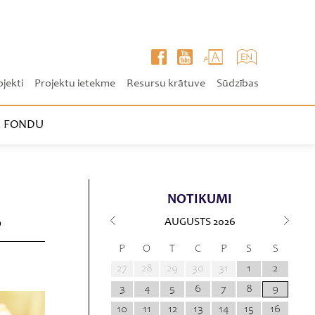
ojekti
Projektu ietekme
Resursu krātuve
Sūdzības
 FONDU
NOTIKUMI
S
AUGUSTS
2026
P
O
T
C
P
S
S
27
28
29
30
31
1
2
3
4
5
6
7
8
9
10
11
12
13
14
15
16