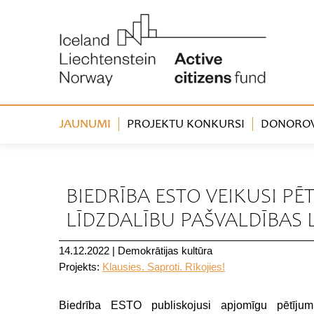
JAUNUMI
PROJEKTU KONKURSI
DONOROVA
« Atpakaļ
BIEDRĪBA ESTO VEIKUSI P
LĪDZDALĪBU PAŠVALDĪBA
14.12.2022
|
Demokrātijas kultūra
Projekts:
Klausies. Saproti. Rīkojies!
Biedrība ESTO publiskojusi apjomīgu pētījum