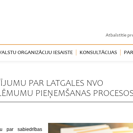
Atbalstītie pr
LSTU ORGANIZĀCIJU IESAISTE
KONSULTĀCIJAS
PAR
ĒTĪJUMU PAR LATGALES NVO
S LĒMUMU PIEŅEMŠANAS PROCESO
u par sabiedrības