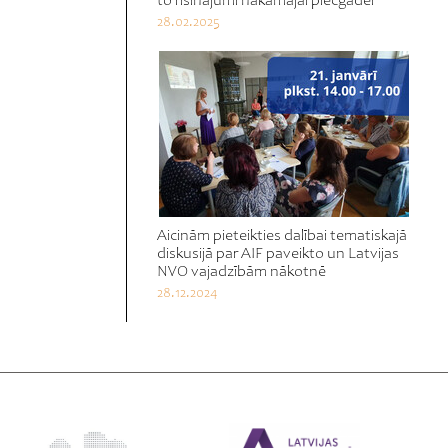
to risinājumi nākamajai piecgadei
28.02.2025
Aicinām pieteikties dalībai tematiskajā
diskusijā par AIF paveikto un Latvijas
NVO vajadzībām nākotnē
28.12.2024