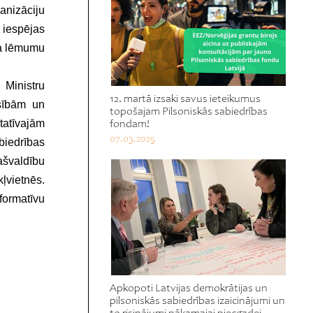
ganizāciju
 iespējas
ņa lēmumu
 Ministru
12. martā izsaki savus ieteikumus
asībām un
topošajam Pilsoniskās sabiedrības
tatīvajām
fondam!
07.03.2025
biedrības
ašvaldību
ļvietnēs.
formatīvu
Apkopoti Latvijas demokrātijas un
pilsoniskās sabiedrības izaicinājumi un