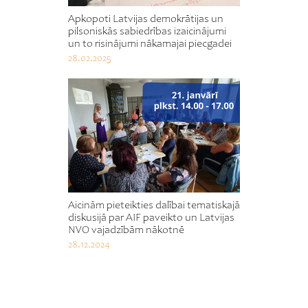
Apkopoti Latvijas demokrātijas un
pilsoniskās sabiedrības izaicinājumi
un to risinājumi nākamajai piecgadei
28.02.2025
Aicinām pieteikties dalībai tematiskajā
diskusijā par AIF paveikto un Latvijas
NVO vajadzībām nākotnē
28.12.2024