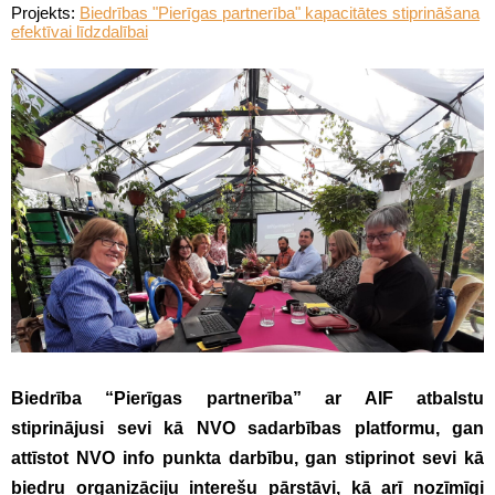
Projekts:
Biedrības "Pierīgas partnerība" kapacitātes stiprināšana
efektīvai līdzdalībai
Biedrība “Pierīgas partnerība” ar AIF atbalstu
stiprinājusi sevi kā NVO sadarbības platformu, gan
attīstot NVO info punkta darbību, gan stiprinot sevi kā
biedru organizāciju interešu pārstāvi, kā arī nozīmīgi