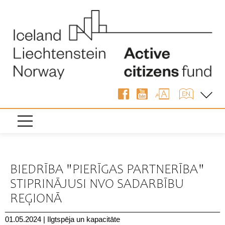
« Atpakaļ
BIEDRĪBA "PIERĪGAS PARTNERĪBA"
STIPRINĀJUSI NVO SADARBĪBU
REĢIONĀ
01.05.2024
|
Ilgtspēja un kapacitāte