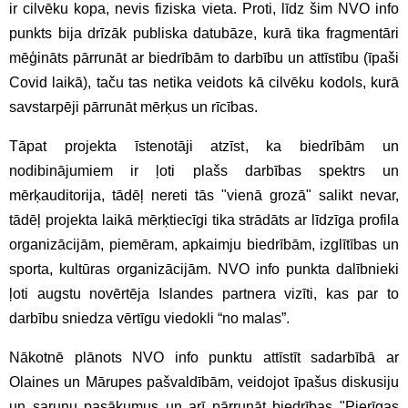
ir cilvēku kopa, nevis fiziska vieta. Proti, līdz šim NVO info
punkts bija drīzāk publiska datubāze, kurā tika fragmentāri
mēģināts pārrunāt ar biedrībām to darbību un attīstību (īpaši
Covid laikā), taču tas netika veidots kā cilvēku kodols, kurā
savstarpēji pārrunāt mērķus un rīcības.
Tāpat projekta īstenotāji atzīst, ka biedrībām un
nodibinājumiem ir ļoti plašs darbības spektrs un
mērķauditorija, tādēļ nereti tās "vienā grozā" salikt nevar,
tādēļ projekta laikā mērķtiecīgi tika strādāts ar līdzīga profila
organizācijām, piemēram, apkaimju biedrībām, izglītības un
sporta, kultūras organizācijām. NVO info punkta dalībnieki
ļoti augstu novērtēja Islandes partnera vizīti, kas par to
darbību sniedza vērtīgu viedokli “no malas”.
Nākotnē plānots NVO info punktu attīstīt sadarbībā ar
Olaines un Mārupes pašvaldībām, veidojot īpašus diskusiju
un sarunu pasākumus un arī pārrunāt biedrības "Pierīgas