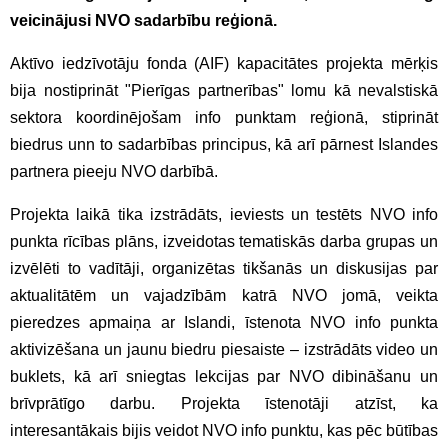
veicinājusi NVO sadarbību reģionā.
Aktīvo iedzīvotāju fonda (AIF) kapacitātes projekta mērķis
bija nostiprināt "Pierīgas partnerības" lomu kā nevalstiskā
sektora koordinējošam info punktam reģionā, stiprināt
biedrus unn to sadarbības principus, kā arī pārnest Islandes
partnera pieeju NVO darbībā.
Projekta laikā tika izstrādāts, ieviests un testēts NVO info
punkta rīcības plāns, izveidotas tematiskās darba grupas un
izvēlēti to vadītāji, organizētas tikšanās un diskusijas par
aktualitātēm un vajadzībām katrā NVO jomā, veikta
pieredzes apmaiņa ar Islandi, īstenota NVO info punkta
aktivizēšana un jaunu biedru piesaiste – izstrādāts video un
buklets, kā arī sniegtas lekcijas par NVO dibināšanu un
brīvprātīgo darbu. Projekta īstenotāji atzīst, ka
interesantākais bijis veidot NVO info punktu, kas pēc būtības