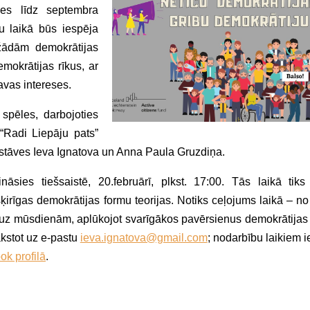
sies līdz septembra
u laikā būs iespēja
ažādām demokrātijas
mokrātijas rīkus, ar
savas intereses.
 spēles, darbojoties
 “Radi Liepāju pats”
ārstāves Ieva Ignatova un Anna Paula Gruzdiņa.
nāsies tiešsaistē, 20.februārī, plkst. 17:00. Tās laikā tiks
ķirīgas demokrātijas formu teorijas. Notiks ceļojums laikā – no
z mūsdienām, aplūkojot svarīgākos pavērsienus demokrātijas a
akstot uz e-pastu
ieva.ignatova@gmail.com
; nodarbību laikiem 
k profilā
.