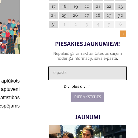
17
18
19
20
21
22
23
24
25
26
27
28
29
30
31
1
2
3
4
5
6
i
PIESAKIES JAUNUMIEM!
Nepalaid garām aktualitātes un saņem
noderīgu informāciju savā e-pastā.
 aplūkots
Divi plus divi ir
 aptuveni
ttīstības
iespējams
JAUNUMI