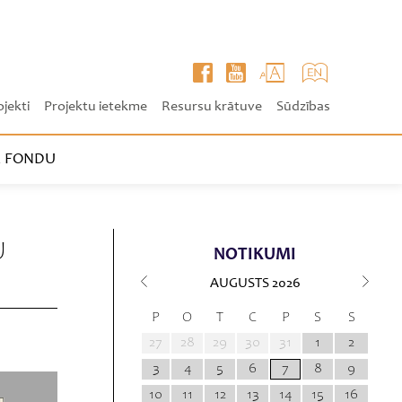
ojekti
Projektu ietekme
Resursu krātuve
Sūdzības
 FONDU
U
NOTIKUMI
AUGUSTS
2026
P
O
T
C
P
S
S
27
28
29
30
31
1
2
3
4
5
6
7
8
9
10
11
12
13
14
15
16