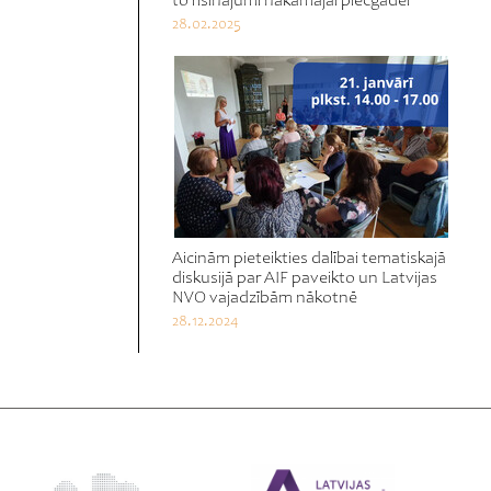
to risinājumi nākamajai piecgadei
28.02.2025
Aicinām pieteikties dalībai tematiskajā
diskusijā par AIF paveikto un Latvijas
NVO vajadzībām nākotnē
28.12.2024