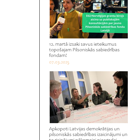
12. martā izsaki savus ieteikumus
topošajam Pilsoniskās sabiedrības
fondam!
07.03.2025
Apkopoti Latvijas demokrātijas un
pilsoniskās sabiedrības izaicinājumi un