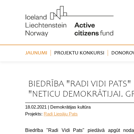
JAUNUMI
PROJEKTU KONKURSI
DONOROVA
« Atpakaļ
BIEDRĪBA "RADI VIDI PATS
"NETICU DEMOKRĀTIJAI. G
18.02.2021
|
Demokrātijas kultūra
Projekts:
Radi Liepāju Pats
Biedrība "Radi Vidi Pats" piedāvā apgūt nodar