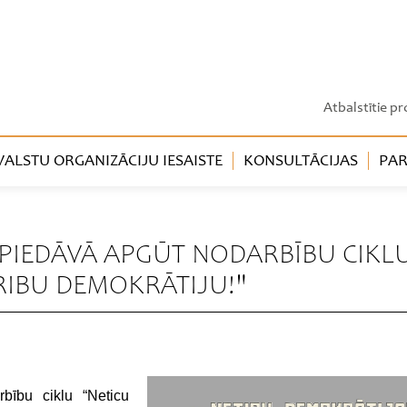
Atbalstītie pr
LSTU ORGANIZĀCIJU IESAISTE
KONSULTĀCIJAS
PAR
" PIEDĀVĀ APGŪT NODARBĪBU CIKL
RIBU DEMOKRĀTIJU!"
bību ciklu “Neticu