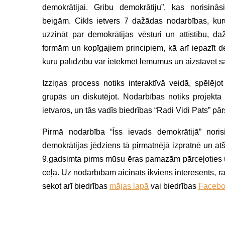
demokrātijai. Gribu demokrātiju”, kas norisinā
beigām. Cikls ietvers 7 dažādas nodarbības, kur
uzzināt par demokrātijas vēsturi un attīstību, d
formām un kopīgajiem principiem, kā arī iepazīt de
kuru palīdzību var ietekmēt lēmumus un aizstāvēt 
Izziņas process notiks interaktīvā veidā, spēlējot
grupās un diskutējot. Nodarbības notiks projekta
ietvaros, un tās vadīs biedrības “Radi Vidi Pats” p
Pirmā nodarbība
“Ī
ss ievads demokrātijā” norisi
demokrātijas jēdziens tā pirmatnējā izpratnē un atš
9.gadsimta pirms mūsu ēras pamazām pārceļoties u
ceļā. Uz nodarbībām aicināts ikviens interesents, r
sekot arī biedrības
mājas lapā
vai biedrības
Faceboo