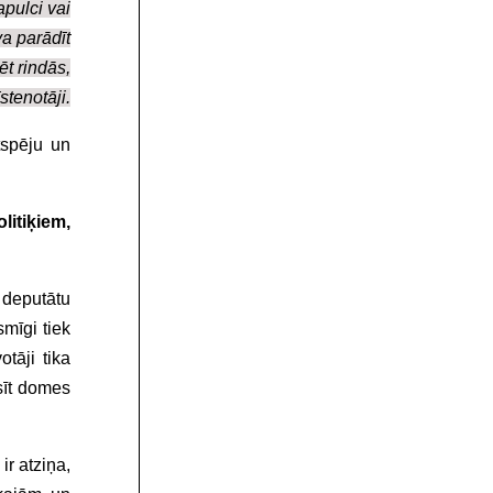
apulci vai
a parādīt
ēt rindās,
stenotāji.
gtspēju un
litiķiem,
 deputātu
mīgi tiek
tāji tika
sīt domes
ir atziņa,