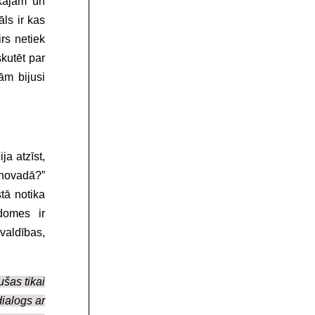
skajām un
āls ir kas
rs netiek
skutēt par
ām bijusi
ja atzīst,
 novadā?”
tā notika
domes ir
valdības,
ušas tikai
dialogs ar