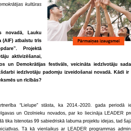
emokrātijas kultūras
vas novadā, Lauku
 (AIF) atbalstu trīs
pdare”. Projektā
āju aktivizēšanai,
s un Demokrātijas festivāls, veicināta iedzīvotāju sada
kšdarbi iedzīvotāju padomju izveidošanai novadā. Kādi ir
ieksmēs un rīcībās?
rtnerība “Lielupe” stāsta, ka 2014.-2020. gada periodā i
 Jelgavas un Ozolnieku novados, par ko liecināja LEADER 
iodā tika īstenotas 99 sabiedriskā labuma projektu idejas, tad ša
u iniciatīvas. Tā kā vienlaikus ar LEADER programmas admin