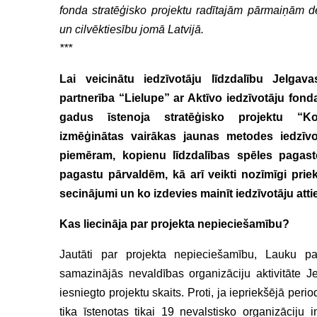
fonda stratēģisko projektu radītajām pārmaiņām d
un cilvēktiesību jomā Latvijā.
***
Lai veicinātu iedzīvotāju līdzdalību Jelga
partnerība “Lielupe” ar Aktīvo iedzīvotāju fonda
gadus īstenoja stratēģisko projektu “Ko
izmēģinātas vairākas jaunas metodes iedzīvot
piemēram, kopienu līdzdalības spēles pagasto
pagastu pārvaldēm, kā arī veikti nozīmīgi prie
secinājumi un ko izdevies mainīt iedzīvotāju att
Kas liecināja par projekta nepieciešamību?
Jautāti par projekta nepieciešamību, Lauku pa
samazinājās nevaldības organizāciju aktivitāte
iesniegto projektu skaits. Proti, ja iepriekšējā per
tika īstenotas tikai 19 nevalstisko organizācij