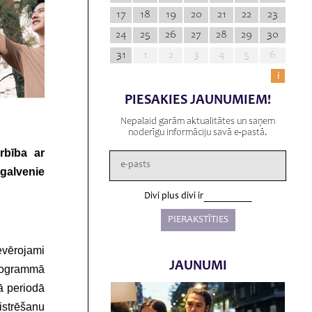
17
18
19
20
21
22
23
24
25
26
27
28
29
30
31
1
2
3
4
5
6
i
PIESAKIES JAUNUMIEM!
Nepalaid garām aktualitātes un saņem
noderīgu informāciju savā e-pastā.
rbība ar
 galvenie
Divi plus divi ir
evērojami
JAUNUMI
programmā
jā periodā
istrēšanu