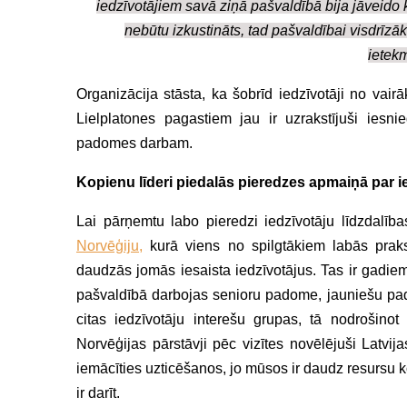
iedzīvotājiem savā ziņā pašvaldībā bija jāveido k
nebūtu izkustināts, tad pašvaldībai visdrīzā
ietekm
Organizācija stāsta, ka šobrīd iedzīvotāji no va
Lielplatones pagastiem jau ir uzrakstījuši ies
padomes darbam.
Kopienu līderi piedalās pieredzes apmaiņā par ie
Lai pārņemtu labo pieredzi iedzīvotāju līdzdalība
Norvēģiju,
kurā viens no spilgtākiem labās prak
daudzās jomās iesaista iedzīvotājus. Tas ir gadiem
pašvaldībā darbojas senioru padome, jauniešu pado
citas iedzīvotāju interešu grupas, tā nodrošinot
Norvēģijas pārstāvji pēc vizītes novēlējuši Latvi
iemācīties uzticēšanos, jo mūsos ir daudz resursu kop
ir darīt.