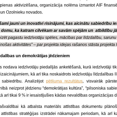
opienas aktivizēšana, organizācija nolēma izmantot AIF finansē
s un Ozolnieku novados.
šami jauni un inovatīvi risinājumi, kas aicinātu sabiedrību ies
domu, ka katram cilvēkam ar savām spējām un atbildību jā
izēt pagastu iedzīvotāju spēles, mācības par līdzdalību, sarunu 
inošas aktivitātes” – par projekta idejas rašanos stāsta projekta ī
dzdalības un demokrātijas jēdzieniem
odava iedzīvotāju piedalījās anketēšanā, kurā iedzīvotāji tika
zaicinājumiem, kā arī tika noskaidrots iedzīvotāju līdzdalības 
 sabiedrību. Analizējot
pētījuma rezultātus
, visvairāk pārste
ībā neizprot jēdzienu “demokrātijas kultūra”, “pilsoniska sabie
arī tikai 9 % ir iesaistījušies kādas nevaldības organizācijas d
ašvaldībai kā atbalsta materiāls attīstības dokumentu plānoš
 attīstības stratēģijas izstrādei nākamajam periodam, kā arī k