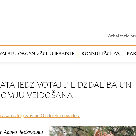
Atbalstītie pr
LSTU ORGANIZĀCIJU IESAISTE
KONSULTĀCIJAS
PAR
ĀTA IEDZĪVOTĀJU LĪDZDALĪBA UN
DOMJU VEIDOŠANA
stināšana Jelgavas un Ozolnieku novados.
r Aktīvo iedzīvotāju