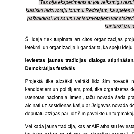
”Tas bija eksperiments ar ļoti veiksmīgu rezul
klasisko iedzīvotāju forumu. Redzējām, ka spēles i
pašvaldībai, ka sarunu ar iedzīvotājiem var efektīvi 
kur bieži jau 
Šī ideja tiek turpināta arī citos organizācijās proj
ietekmi, un organizācija ir gandarīta, ka spēļu ideju
Ieviestas jaunas tradīcijas dialoga stiprināšan
Demokrātijas festivāls
Projektā tika aizsākti vairāki līdz šim novadā n
kandidātiem un politiķiem, proti, tika organizētas
īstenotas nacionālā līmenī, taču novadā šāda prak
aicināti uz sestdienas kafiju ar Jelgavas novada d
deputātu atziņas par līdz šim paveikto un turpmāka
Vēl kāda jauna tradīcija, kas ar AIF atbalstu ieviest