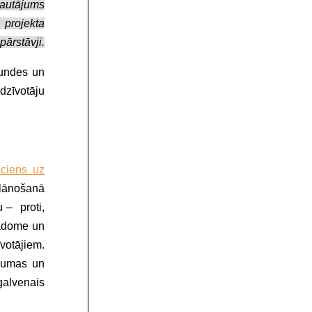
 jautājums
r projekta
pārstāvji.
gundes un
dzīvotāju
ciens uz
lānošanā
 – proti,
padome un
votājiem.
raumas un
 galvenais