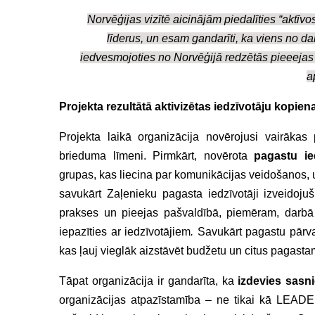
Norvēģijas vizītē aicinājām piedalīties “aktīv
līderus, un esam gandarīti, ka viens no d
iedvesmojoties no Norvēģijā redzētās pieeejas 
a
Projekta rezultātā aktivizētas iedzīvotāju kopie
Projekta laikā organizācija novērojusi vairākas
brieduma līmeni. Pirmkārt, novērota
pagastu ie
grupas, kas liecina par komunikācijas veidošanos, u
savukārt Zaļenieku pagasta iedzīvotāji izveidojuš
prakses un pieejas pašvaldībā, piemēram, darbā 
iepazīties ar iedzīvotājiem
.
Savukārt pagastu pārval
kas ļauj vieglāk aizstāvēt budžetu un citus pagast
Tāpat organizācija ir gandarīta, ka
izdevies sasni
organizācijas atpazīstamība – ne tikai kā LEADER