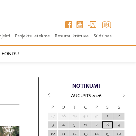
ojekti
Projektu ietekme
Resursu krātuve
Sūdzības
 FONDU
NOTIKUMI
AUGUSTS
2026
P
O
T
C
P
S
S
27
28
29
30
31
1
2
3
4
5
6
7
8
9
10
11
12
13
14
15
16