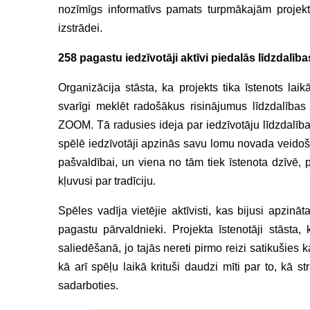
nozīmīgs informatīvs pamats turpmākajām projekt
izstrādei.
258 pagastu iedzīvotāji aktīvi piedalās līdzdalība
Organizācija stāsta, ka projekts tika īstenots la
svarīgi meklēt radošākus risinājumus līdzdalības
ZOOM. Tā radusies ideja par iedzīvotāju līdzdalības
spēlē iedzīvotāji apzinās savu lomu novada veidošan
pašvaldībai, un viena no tām tiek īstenota dzīvē,
kļuvusi par tradīciju.
Spēles vadīja vietējie aktīvisti, kas bijusi apzinā
pagastu pārvaldnieki. Projekta īstenotāji stāsta
saliedēšanā, jo tajās nereti pirmo reizi satikušies 
kā arī spēļu laikā krituši daudzi mīti par to, kā 
sadarboties.