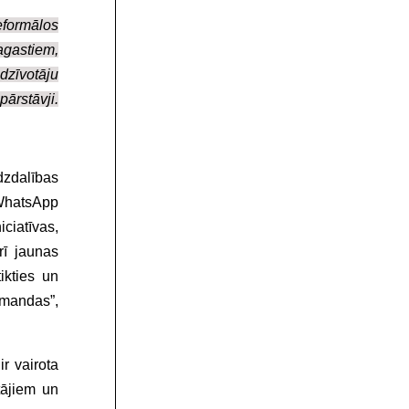
neformālos
pagastiem,
dzīvotāju
pārstāvji.
dzdalības
WhatsApp
iciatīvas,
rī jaunas
ikties un
omandas”,
 ir vairota
tājiem un