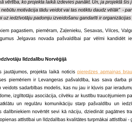
ā vērtība, ko projekta laikā izdevies panākt. Un, ja projektā šis
k nebūtu motivācija tādu veidot vai tas notiktu daudz vēlāk” - pa
i uz iedzīvotāju padomju izveidošanu gandarīti ir organizācijas 
irākiem pagastiem, piemēram, Zaļenieku, Sesavas, Vilces, Val
niegumus Jelgavas novada pašvaldībai par vēlmi kandidēt ie
dzīvotāju līdzdalību Norvēģijā
s jautājumos, projekta laikā noticis
pieredzes apmaiņas brau
ses piemēriem ir Levangeras pašvaldība, kas sava darba p
 veidots sadarbības modelis, kas nu jau ir kļuvis par ieradumu
me, izglītotāju asociācija, cilvēku ar kustību traucējumiem 
 atklātu un regulāru komunikāciju starp pašvaldību un iedzī
jas dalībniekiem novērtēt sevi kā nāciju, dziedināt pagātnes t
ienas attīstībai un līdzdalības kvalitātes turpmākai attīstībai -