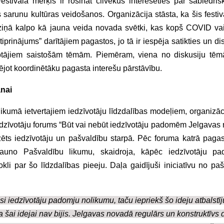
estivāla mērķis ir rosināt cilvēkus interesēties par sabiedri
 sarunu kultūras veidošanos. Organizācija stāsta, ka šis festiv
ziņā kalpo kā jauna veida novada svētki, kas kopš COVID vai
iprinājums” darītājiem pagastos, jo tā ir iespēja satikties un di
tājiem saistošām tēmām. Piemēram, viena no diskusiju tēm
ējot koordinētāku pagasta interešu pārstāvību.
anai
likumā ietvertajiem iedzīvotāju līdzdalības modeļiem, organizāci
Iedzīvotāju forums “Būt vai nebūt iedzīvotāju padomēm Jelgavas
izēts iedzīvotāju un pašvaldību starpā. Pēc foruma katrā pagas
jauno Pašvaldību likumu, skaidroja, kāpēc iedzīvotāju pa
li par šo līdzdalības pieeju. Daļa gaidījuši iniciatīvu no paš
i iedzīvotāju padomju nolikumu, taču iepriekš šo ideju atbalstīj
 šai idejai nav bijis. Jelgavas novadā regulārs un konstruktīvs 