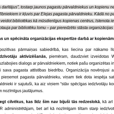
os darītājus”, tostarp jaunos pagastu pārvaldniekus un kopienu 
alībniekiem ir kļuvis par Elejas pagasta pārvaldnieku. Kādā no 
veidot bibliotēkas kā mūsdienīgus kopienas centrus, īstenota ie
ptauja par bibliotēku lomu – par pieredzēto stāsta organizācijas 
nas un spēcināta organizācijas ekspertīze darbā ar kopienām
 pozitīvas pārmaiņas sabiedrībā, kas liecina par nākamo lī
dzīvotāju aktivizēšanās,
piemēram, daudzviet izveidotas 
zlabojies dialogs ar pārvaldniekiem, notiek pašu organizētas in
i sava pagasta attīstības biedrību. Organizācija novērojusi a
pieņemot pagasta pārvaldnieku, viņam tiek dota iespēja sat
dnieki ir sajutuši, ka aiz viņiem “stāv spēcīgas iedzīvotāju k
am nozīmīgus jautājumus.
egt cilvēkus, kas līdz šim nav bijuši tās redzeslokā
, kā arī
 administrētājam, bet arī kā nozīmīgam tiltam starp iedzīvo