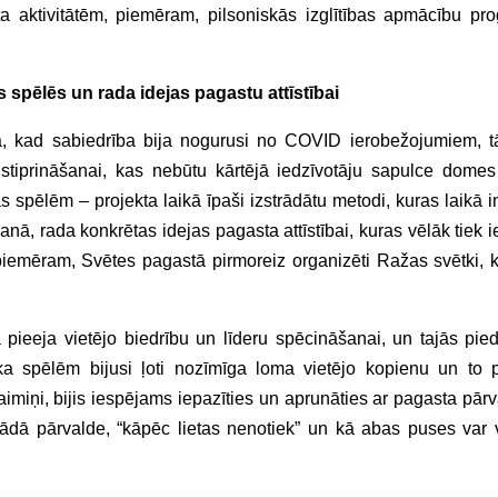
a aktivitātēm, piemēram, pilsoniskās izglītības apmācību p
s spēlēs un rada idejas pagastu attīstībai
ikā, kad sabiedrība bija nogurusi no COVID ierobežojumiem, t
 stiprināšanai, kas nebūtu kārtējā iedzīvotāju sapulce domes
 spēlēm – projekta laikā īpaši izstrādātu metodi, kuras laikā i
ā, rada konkrētas idejas pagasta attīstībai, kuras vēlāk tiek i
 piemēram, Svētes pagastā pirmoreiz organizēti Ražas svētki, 
ta pieeja vietējo biedrību un līderu spēcināšanai, un tajās pied
, ka spēlēm bijusi ļoti nozīmīga loma vietējo kopienu un to 
kaimiņi, bijis iespējams iepazīties un aprunāties ar pagasta pār
strādā pārvalde, “kāpēc lietas nenotiek” un kā abas puses var 