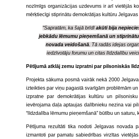
nozīmīgs organizācijas uzdevums ir arī vietējās k
mērķtiecīgi stiprinātu demokrātijas kultūru Jelgava
“Sapratām, ka šajā brīdī
akūti bija nepiecie
jebkādu lēmumu pieņemšanā un stiprinātu 
novada veidošanā
. Tā radās idejas organ
iedzīvotāju forumu un citas līdzdalību veic
Pētījumā atklāj zemu izpratni par pilsoniskās lī
Projekta sākuma posmā vairāk nekā 2000 Jelgavas n
izteikties par viņu pagastā svarīgām problēmām un i
izpratne par demokrātijas kultūru un pilsonisku
ievērojama daļa aptaujas dalībnieku nezina vai piln
“līdzdalība lēmumu pieņemšanā” būtību un saturu, kā 
Pētījuma rezultāti tika nodoti Jelgavas novada p
izmantoti par pamatu sabiedrības virzītas vietējās