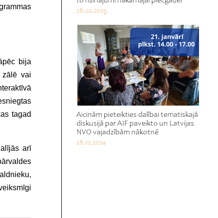
to risinājumi nākamajai piecgadei
rogrammas
28.02.2025
āpēc bija
 zālē vai
nteraktīvā
esniegtas
kas tagad
Aicinām pieteikties dalībai tematiskajā
diskusijā par AIF paveikto un Latvijas
NVO vajadzībām nākotnē
28.12.2024
alījās arī
pārvaldes
valdnieku,
veiksmīgi