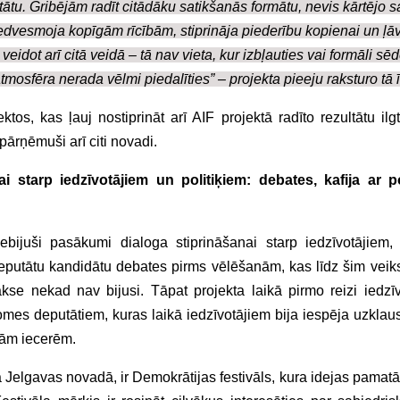
tātu. Gribējām radīt citādāku satikšanās formātu, nevis kārtējo s
edvesmoja kopīgām rīcībām, stiprināja piederību kopienai un ļāv
veidot arī citā veidā – tā nav vieta, kur izbļauties vai formāli sēd
atmosfēra nerada vēlmi piedalīties” – projekta pieeju raksturo tā ī
ektos, kas ļauj nostiprināt arī AIF projektā radīto rezultātu il
 pārņēmuši arī citi novadi.
ai starp iedzīvotājiem un politiķiem: debates, kafija ar po
ebijuši pasākumi dialoga stiprināšanai starp iedzīvotājiem,
 deputātu kandidātu debates pirms vēlēšanām, kas līdz šim veiks
se nekad nav bijusi. Tāpat projekta laikā pirmo reizi iedzīvo
omes deputātiem, kuras laikā iedzīvotājiem bija iespēja uzklau
jām iecerēm.
a Jelgavas novadā, ir Demokrātijas festivāls, kura idejas pamatā 