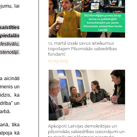
jumu, lai
aistīties
piedalās
12. martā izsaki savus ieteikumus
festivālu,
topošajam Pilsoniskās sabiedrības
stenotāji
.
fondam!
07.03.2025
 aicināti
līmenis un
idzis, ka
drība” un
arbā.
anā, tika
Apkopoti Latvijas demokrātijas un
pilsoniskās sabiedrības izaicinājumi un
alpoja kā