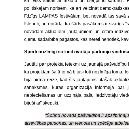
ka “viss sākas ar atklātu un cieņpilnu sarunu”. F
politiskajām norisēm, kā arī veicināt demokrātiskas
līdzīgs LAMPAS festivālam, bet novadā tas savā 
īstenoti, un norāda, ka šāds pasākums ir svarīgs “st
novadam aktuāliem jautājumiem un citām iedzīvo
ciemu sadarbība pagastos, kas nereti nenotiek, kav
Sperti nozīmīgi soļi iedzīvotāju padomju veidoš
Jautāti par projekta ietekmi uz jaunajā pašvaldību 
ka projektam šajā jomā bijusi ļoti nozīmīga loma. 
bija pirmā reize, kad šis jautājums plašāk aktual
sanāksmes, kurās organizācija informēja par 
nepieciešamas un uzzināja pašu iedzīvotāju viedok
bijuši arī skeptiķi.
“Šobrīd novada pašvaldība ir apstiprinājus
atsevišķas personas, un vienota un spēcīga atbalsta