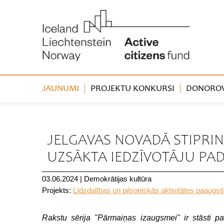
JAUNUMI
PROJEKTU KONKURSI
DONOROVA
« Atpakaļ
JELGAVAS NOVADĀ STIPRIN
UZSĀKTA IEDZĪVOTĀJU PA
03.06.2024
|
Demokrātijas kultūra
Projekts:
Līdzdalības un pilsoniskās aktivitātes paaug
Rakstu sērija "Pārmaiņas izaugsmei" ir stāsti pa