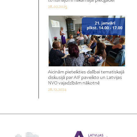
to risinājumi nākamajai piecgadei
28.02.2025
Aicinām pieteikties dalībai tematiskajā
diskusijā par AIF paveikto un Latvijas
NVO vajadzībām nākotnē
28.12.2024