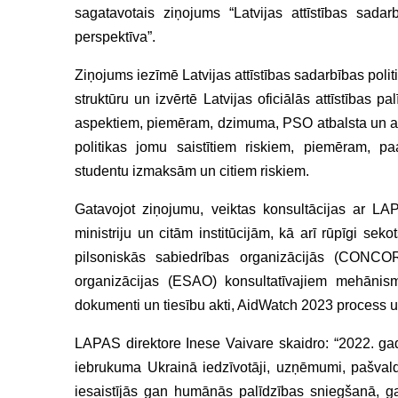
sagatavotais ziņojums “Latvijas attīstības sadar
perspektīva”.
Ziņojums iezīmē Latvijas attīstības sadarbības polit
struktūru un izvērtē Latvijas oficiālās attīstības 
aspektiem, piemēram, dzimuma, PSO atbalsta un ar
politikas jomu saistītiem riskiem, piemēram, paa
studentu izmaksām un citiem riskiem.
Gatavojot ziņojumu, veiktas konsultācijas ar LAP
ministriju un citām institūcijām, kā arī rūpīgi s
pilsoniskās sabiedrības organizācijās (CONCOR
organizācijas (ESAO) konsultatīvajiem mehānism
dokumenti un tiesību akti, AidWatch 2023 process un
LAPAS direktore Inese Vaivare skaidro: “2022. gads
iebrukuma Ukrainā iedzīvotāji, uzņēmumi, pašvaldīb
iesaistījās gan humānās palīdzības sniegšanā, ga