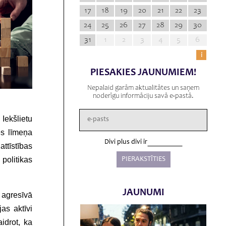
17
18
19
20
21
22
23
24
25
26
27
28
29
30
31
1
2
3
4
5
6
i
PIESAKIES JAUNUMIEM!
Nepalaid garām aktualitātes un saņem
noderīgu informāciju savā e-pastā.
Iekšlietu
es līmeņa
Divi plus divi ir
ttīstības
politikas
JAUNUMI
 agresīvā
as aktīvi
idrot, ka