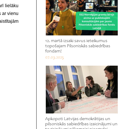
rī lielāku
s ar vienu
istītajām
12. martā izsaki savus ieteikumus
topošajam Pilsoniskās sabiedrības
fondam!
07.03.2025
Apkopoti Latvijas demokrātijas un
pilsoniskās sabiedrības izaicinājumi un