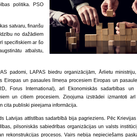
bības politika. PSO
ikas satvaru, finanšu
palīdzību no dažādiem
ī specifiskiem ar šo
ugstinātu atbalstu,
AS padomi, LAPAS biedru organizācijām, Ārlietu ministriju, 
ekots Eiropas un pasaules līmeņa procesiem Eiropas un pasaul
D, Forus International), arī Ekonomiskās sadarbības un a
iem un citiem procesiem. Ziņojuma izstrādei izmantoti arī 
 cita publiski pieejama informācija.
 Latvijas attīstības sadarbībā bija pagrieziens. Pēc Krievijas
as, pilsoniskās sabiedrības organizācijas un valsts institūcij
n rekonstrukcijas procesos. Vairs nebija nepieciešams paska