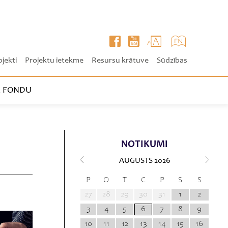
ojekti
Projektu ietekme
Resursu krātuve
Sūdzības
 FONDU
NOTIKUMI
AUGUSTS
2026
P
O
T
C
P
S
S
27
28
29
30
31
1
2
3
4
5
6
7
8
9
10
11
12
13
14
15
16