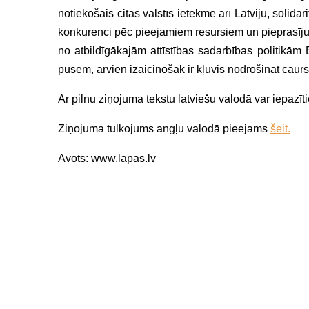
notiekošais citās valstīs ietekmē arī Latviju, solida
konkurenci pēc pieejamiem resursiem un pieprasījumu
no atbildīgākajām attīstības sadarbības politikām 
pusēm, arvien izaicinošāk ir kļuvis nodrošināt cau
Ar pilnu ziņojuma tekstu latviešu valodā var iepazīt
Ziņojuma tulkojums angļu valodā pieejams
šeit.
Avots: www.lapas.lv