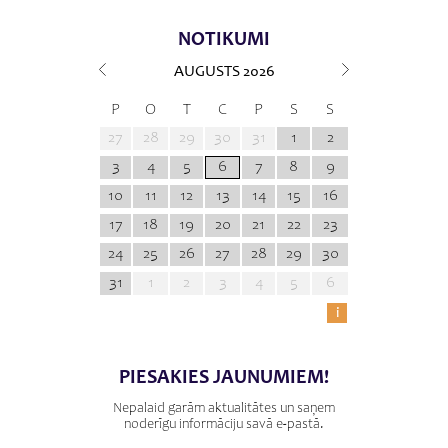
NOTIKUMI
AUGUSTS
2026
P
O
T
C
P
S
S
27
28
29
30
31
1
2
3
4
5
6
7
8
9
10
11
12
13
14
15
16
17
18
19
20
21
22
23
24
25
26
27
28
29
30
31
1
2
3
4
5
6
i
PIESAKIES JAUNUMIEM!
Nepalaid garām aktualitātes un saņem
noderīgu informāciju savā e-pastā.