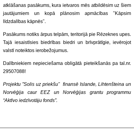
atklāšanas pasākums, kura ietvaros mēs atbildēsim uz šiem
jautājumiem un kopā plānosim apmācības "Kāpsim
līdzdalības kāpnēs".
Pasākums notiks ārpus telpām, teritorijā pie Rēzeknes upes.
Tajā iesaistīsies biedrības biedri un brīvprātīgie, ievērojot
valstī noteiktos ierobežojumus.
Dalībniekiem nepieciešama obligātā pieteikšanās pa tal.nr.
29507088!
Projektu ”Solis uz priekšu" finansē Islande, Lihtenšteina un
Norvēģija caur EEZ un Norvēģijas grantu programmu
“Aktīvo iedzīvotāju fonds”.