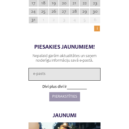
17
18
19
20
21
22
23
24
25
26
27
28
29
30
31
1
2
3
4
5
6
i
PIESAKIES JAUNUMIEM!
Nepalaid garām aktualitātes un saņem
noderīgu informāciju savā e-pastā.
Divi plus divi ir
JAUNUMI