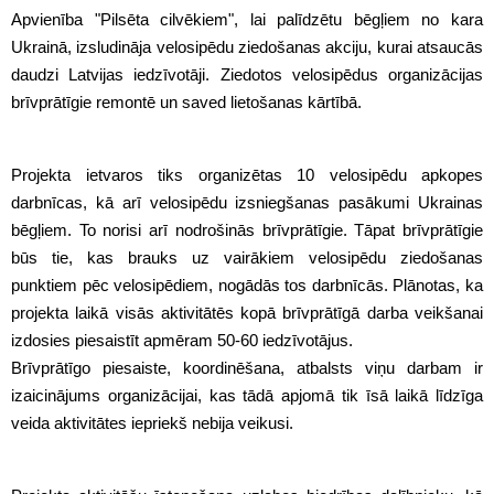
Apvienība "Pilsēta cilvēkiem", lai palīdzētu bēgļiem no kara
Ukrainā, izsludināja velosipēdu ziedošanas akciju, kurai atsaucās
daudzi Latvijas iedzīvotāji. Ziedotos velosipēdus organizācijas
brīvprātīgie remontē un saved lietošanas kārtībā.
Projekta ietvaros tiks organizētas 10 velosipēdu apkopes
darbnīcas, kā arī velosipēdu izsniegšanas pasākumi Ukrainas
bēgļiem. To norisi arī nodrošinās brīvprātīgie. Tāpat brīvprātīgie
būs tie, kas brauks uz vairākiem velosipēdu ziedošanas
punktiem pēc velosipēdiem, nogādās tos darbnīcās. Plānotas, ka
projekta laikā visās aktivitātēs kopā brīvprātīgā darba veikšanai
izdosies piesaistīt apmēram 50-60 iedzīvotājus.
Brīvprātīgo piesaiste, koordinēšana, atbalsts viņu darbam ir
izaicinājums organizācijai, kas tādā apjomā tik īsā laikā līdzīga
veida aktivitātes iepriekš nebija veikusi.