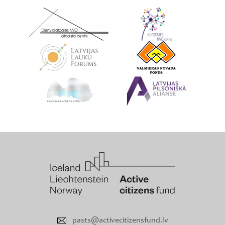
pasts@activecitizensfund.lv