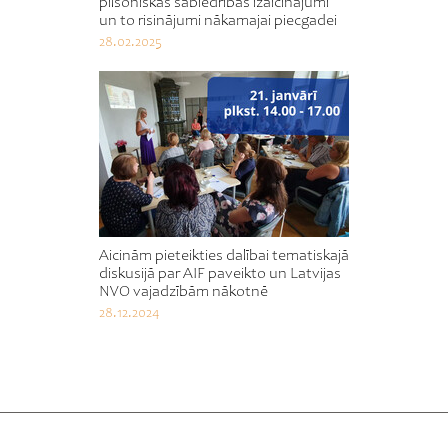
pilsoniskās sabiedrības izaicinājumi
un to risinājumi nākamajai piecgadei
28.02.2025
Aicinām pieteikties dalībai tematiskajā
diskusijā par AIF paveikto un Latvijas
NVO vajadzībām nākotnē
28.12.2024