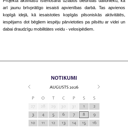
Projekta aktivitāšu īstenošana uzlabos biedrības dalībnieku, kā
arī jaunu brīvprātīgo iesaisti apvienības darbā. Tas apvienos
kopīgā idejā, kā iesaistoties kopīgās pilsoniskās aktivitātēs,
iespējams dot bēgļiem iespēju pārvietoties pa pilsētu ar videi un
dabai draudzīgu mobilitātes veidu - velosipēdiem.
NOTIKUMI
AUGUSTS
2026
P
O
T
C
P
S
S
27
28
29
30
31
1
2
3
4
5
6
7
8
9
10
11
12
13
14
15
16