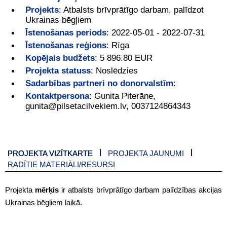
Projekts
:
Atbalsts brīvprātīgo darbam, palīdzot
Ukrainas bēgļiem
Īstenošanas periods
:
2022-05-01 - 2022-07-31
Īstenošanas reģions
:
Rīga
Kopējais budžets
:
5 896.80 EUR
Projekta statuss
:
Noslēdzies
Sadarbības partneri no donorvalstīm
:
Kontaktpersona
:
Gunita Piterāne,
gunita@pilsetacilvekiem.lv, 0037124864343
PROJEKTA VIZĪTKARTE
PROJEKTA JAUNUMI
RADĪTIE MATERIĀLI/RESURSI
Projekta
mērķis
ir atbalsts brīvprātīgo darbam palīdzības akcijas
Ukrainas bēgļiem laikā.