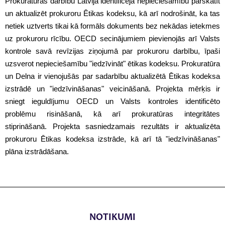
Prokuratūras darbību Latvijā identificēja nepieciešamību pārskatīt
un aktualizēt prokuroru Ētikas kodeksu, kā arī nodrošināt, ka tas
netiek uztverts tikai kā formāls dokuments bez nekādas ietekmes
uz prokuroru rīcību. OECD secinājumiem pievienojās arī Valsts
kontrole savā revīzijas ziņojumā par prokuroru darbību, īpaši
uzsverot nepieciešamību "iedzīvināt" ētikas kodeksu. Prokuratūra
un Delna ir vienojušās par sadarbību aktualizētā Ētikas kodeksa
izstrādē un "iedzīvināšanas" veicināšanā. Projekta mērķis ir
sniegt ieguldījumu OECD un Valsts kontroles identificēto
problēmu risināšanā, kā arī prokuratūras integritātes
stiprināšanā. Projekta sasniedzamais rezultāts ir aktualizēta
prokuroru Ētikas kodeksa izstrāde, kā arī tā "iedzīvināšanas"
plāna izstrādāšana.
NOTIKUMI