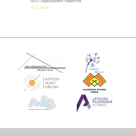
NVO vajadzībām nākotnē
28.12.2024