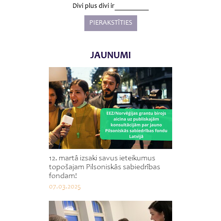
Divi plus divi ir
JAUNUMI
12. martā izsaki savus ieteikumus
topošajam Pilsoniskās sabiedrības
fondam!
07.03.2025