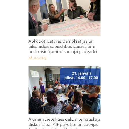
Apkopoti Latvijas demokrātijas un
pilsoniskās sabiedrības izaicinājumi
un to risinājumi nākamajai piecgadei
28.02.2025
Aicinām pieteikties dalībai tematiskajā
diskusijā par AIF paveikto un Latvijas