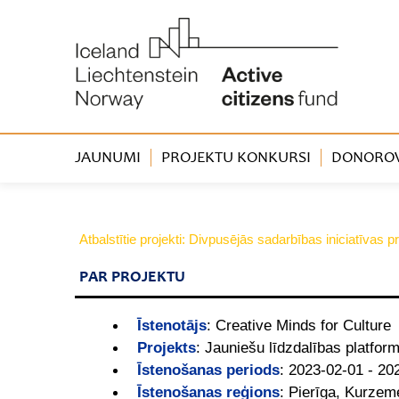
JAUNUMI
PROJEKTU KONKURSI
DONOROVA
Atbalstītie projekti: Divpusējās sadarbības iniciatīva
PAR PROJEKTU
Īstenotājs
:
Creative Minds for Culture
Projekts
:
Jauniešu līdzdalības platfor
Īstenošanas periods
:
2023-02-01 - 20
Īstenošanas reģions
:
Pierīga, Kurzem