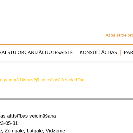
Atbalstītie pr
LSTU ORGANIZĀCIJU IESAISTE
KONSULTĀCIJAS
PAR
s programmā Divpusējā un reģionālā sadarbība
mas attīstības veicināšana
23-05-31
e, Zemgale, Latgale, Vidzeme