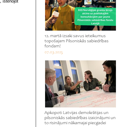
 īstenojot
12. martā izsaki savus ieteikumus
topošajam Pilsoniskās sabiedrības
fondam!
07.03.2025
Apkopoti Latvijas demokrātijas un
pilsoniskās sabiedrības izaicinājumi un
to risinājumi nākamajai piecgadei