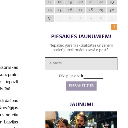
17
18
19
20
21
22
23
24
25
26
27
28
29
30
31
1
2
3
4
5
6
i
PIESAKIES JAUNUMIEM!
Nepalaid garām aktualitātes un saņem
noderīgu informāciju savā e-pastā.
ilsoniskās
u izpratni
Divi plus divi ir
s iepazīt
īstībā.
īdzdalības
JAUNUMI
 Norvēģijas
us no cita
n Latvijas