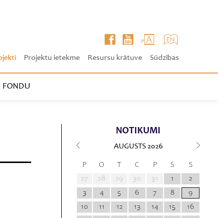
ojekti
Projektu ietekme
Resursu krātuve
Sūdzības
 FONDU
NOTIKUMI
AUGUSTS
2026
P
O
T
C
P
S
S
27
28
29
30
31
1
2
3
4
5
6
7
8
9
10
11
12
13
14
15
16