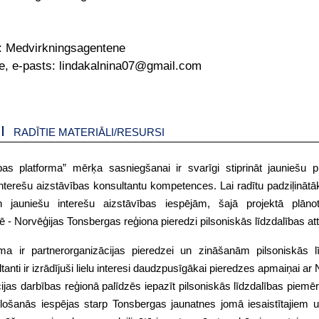
:
Medvirkningsagentene
e, e-pasts: lindakalnina07@gmail.com
RADĪTIE MATERIĀLI/RESURSI
bas platforma” mērķa sasniegšanai ir svarīgi stiprināt jauniešu p
interešu aizstāvības konsultantu kompetences. Lai radītu padziļinātāk
n jauniešu interešu aizstāvības iespējām, šajā projektā plānot
 - Norvēģijas Tonsbergas reģiona pieredzi pilsoniskās līdzdalības att
oma ir partnerorganizācijas pieredzei un zināšanām pilsoniskās l
tanti ir izrādījuši lielu interesi daudzpusīgākai pieredzes apmaiņai ar
jas darbības reģionā palīdzēs iepazīt pilsoniskās līdzdalības piemēr
klošanās iespējas starp Tonsbergas jaunatnes jomā iesaistītajiem u