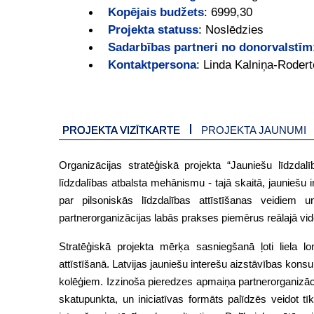
Kopējais budžets
:
6999,30
Projekta statuss
:
Noslēdzies
Sadarbības partneri no donorvalstīm
Kontaktpersona
:
Linda Kalniņa-Rodert
PROJEKTA VIZĪTKARTE
PROJEKTA JAUNUMI
Organizācijas stratēģiskā projekta “Jauniešu līdzdalī
līdzdalības atbalsta mehānismu - tajā skaitā, jauniešu 
par pilsoniskās līdzdalības attīstīšanas veidiem u
partnerorganizācijas labās prakses piemērus reālajā vidē
Stratēģiskā projekta mērķa sasniegšanā ļoti liela l
attīstīšanā. Latvijas jauniešu interešu aizstāvības konsul
kolēģiem. Izzinoša pieredzes apmaiņa partnerorganizāci
skatupunkta, un iniciatīvas formāts palīdzēs veidot tī