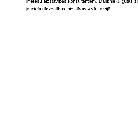
interešu aizstāvības konsultantiem. Dalībnieku gūtās z
jauniešu līdzdalības iniciatīvas visā Latvijā.