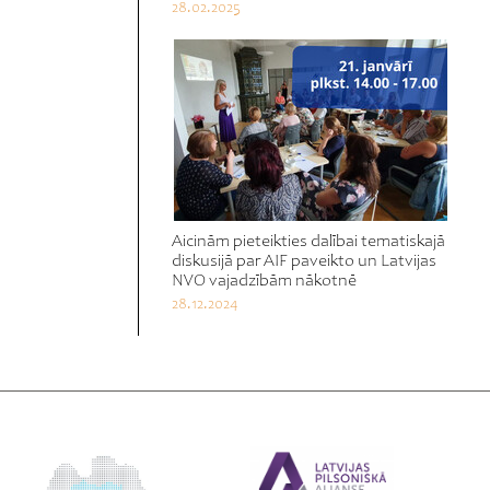
28.02.2025
Aicinām pieteikties dalībai tematiskajā
diskusijā par AIF paveikto un Latvijas
NVO vajadzībām nākotnē
28.12.2024