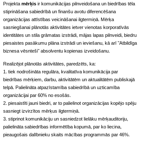
Projekta
mērķis
ir komunikācijas pilnveidošana un biedrības tēla
stiprināšana sabiedrībā un finanšu avotu diferencēšana
organizācijas attīstības veicināšanai ilgtermiņā. Mērķa
sasniegšanai plānotās aktivitātes ietver vienotas korporatīvās
identitātes un stila grāmatas izstrādi, mājas lapas pilnveidi, biedru
piesaistes pasākumu plāna izstrādi un ieviešanu, kā arī "Atbildīga
biznesa vēsnteši" absolventu kopienas izveidošanu.
Realizējot plānotās aktivitātes, paredzēts, ka:
1. tiek nodrošināta regulāra, kvalitatīva komunikācija par
biedrības mērķiem, darbu, aktivitātēm un aktualitātēm publiskajā
telpā. Palielināta atpazīstamība sabiedrībā un uzticamība
organizācijai par 60% no esošās.
2. piesaistīti jauni biedri, ar to palielinot organizācijas kopējo spēju
sasniegt izvirzītos mērķus ilgtermiņā.
3. stiprinot komunikāciju un sasniedzot lielāku mērķauditoriju,
palielināta sabiedrības informētība kopumā, par ko liecina,
pieaugošais dalībnieku skaits mācības programmās par 46%.