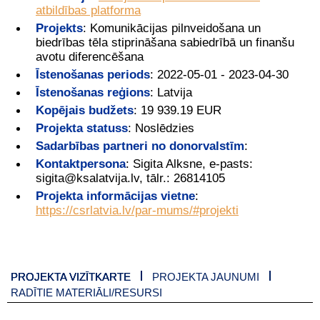
atbildības platforma
Projekts
:
Komunikācijas pilnveidošana un
biedrības tēla stiprināšana sabiedrībā un finanšu
avotu diferencēšana
Īstenošanas periods
:
2022-05-01 - 2023-04-30
Īstenošanas reģions
:
Latvija
Kopējais budžets
:
19 939.19 EUR
Projekta statuss
:
Noslēdzies
Sadarbības partneri no donorvalstīm
:
Kontaktpersona
:
Sigita Alksne, e-pasts:
sigita@ksalatvija.lv, tālr.: 26814105
Projekta informācijas vietne
:
https://csrlatvia.lv/par-mums/#projekti
PROJEKTA VIZĪTKARTE
PROJEKTA JAUNUMI
RADĪTIE MATERIĀLI/RESURSI