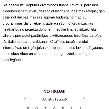
Šis pasākumu kopums diversificēs finanšu avotus, palielinot
biedrības ieņēmumus, dažādojot biedru naudas maksātājus, gan
palielinot dalības maksas apjomu budžetā no mācību
programmas dalībniekiem, tādējādi stiprinot organizācijas
neatkarību no projektu donoriem. Iegūtie finanšu līdzekļi tiks
izlietoti, piesaistot pastāvīgus cilvēkresursus biedrības darbībai
tās ikdienas darbu veikšanai, kā arī dos iespēju veidot
informatīvas un izglītojošas kampaņas un dos laiku radīt jaunus
praktiskus rīkus un citus resursus organizācijas mērķu
sasniegšanai.
NOTIKUMI
AUGUSTS
2026
P
O
T
C
P
S
S