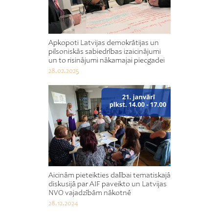
Apkopoti Latvijas demokrātijas un
pilsoniskās sabiedrības izaicinājumi
un to risinājumi nākamajai piecgadei
28.02.2025
Aicinām pieteikties dalībai tematiskajā
diskusijā par AIF paveikto un Latvijas
NVO vajadzībām nākotnē
28.12.2024