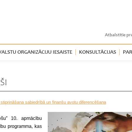
Atbalstītie pr
LSTU ORGANIZĀCIJU IESAISTE
KONSULTĀCIJAS
PAR
ŠI
 stiprināšana sabiedrībā un finanšu avotu diferencēšana
ešu” 10. apmācību
ību programma, kas