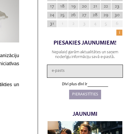
17
18
19
20
21
22
23
24
25
26
27
28
29
30
31
1
2
3
4
5
6
i
PIESAKIES JAUNUMIEM!
Nepalaid garām aktualitātes un saņem
anizāciju
noderīgu informāciju savā e-pastā.
iciatīvas
ikties un
Divi plus divi ir
JAUNUMI