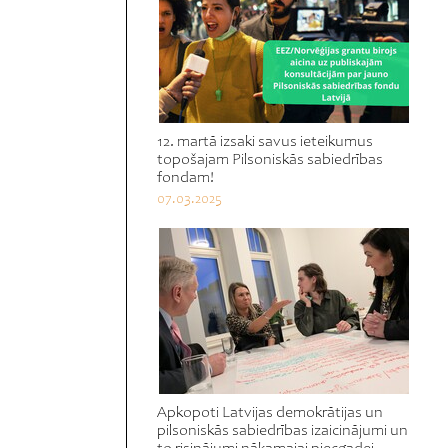
12. martā izsaki savus ieteikumus
topošajam Pilsoniskās sabiedrības
fondam!
07.03.2025
Apkopoti Latvijas demokrātijas un
pilsoniskās sabiedrības izaicinājumi un