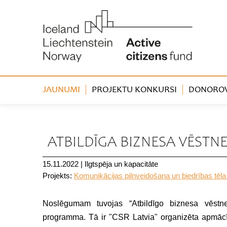
JAUNUMI
PROJEKTU KONKURSI
DONOROVA
« Atpakaļ
ATBILDĪGA BIZNESA VĒSTNE
15.11.2022
|
Ilgtspēja un kapacitāte
Projekts:
Komunikācijas pilnveidošana un biedrības tēla
Noslēgumam tuvojas “Atbildīgo biznesa vēstn
programma. Tā ir "CSR Latvia" organizēta apmāc