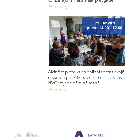
to risinājumi nākamajai piecgadei
28.02.2025
Aicinām pieteikties dalībai tematiskajā
diskusijā par AIF paveikto un Latvijas
NVO vajadzībām nākotnē
28.12.2024