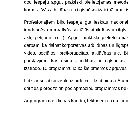
dod iespēju apgūt praktiski pielietojamas meto
korporatīvās atbildības un ilgtspējas izaicinājumu r
Profesionāļiem bija iespēja gūt ieskatu nacionā
tendencēs korporatīvās sociālās atbildības un ilgts
akti, pētījumi u.c. ). Apgūt praktiski pielietoja
darbam, kā risināt korporatīvās atbildības un ilgts
vides, sociālos, pretkorupcijas, atklātības u.c.
pārstāvjiem, kas risina atbildības un ilgtspējas 
izstrādē. 10 programmu laikā šīs prasmes apguvuši 
Līdz ar šo absolventu izlaidumu tiks dibināta Alum
dalīties pieredzē arī pēc apmācību programmas be
Ar programmas dienas kārtību, lektoriem un dalībni