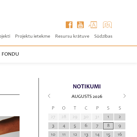
ojekti
Projektu ietekme
Resursu krātuve
Sūdzības
 FONDU
NOTIKUMI
AUGUSTS
2026
P
O
T
C
P
S
S
27
28
29
30
31
1
2
3
4
5
6
7
8
9
10
11
12
13
14
15
16