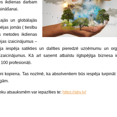
des ikdienas darbam
isināšanai.
lajās un globālajās
pējas jomās ( tiesību
mas metodes ikdienas
pējas izaicinājumus –
 Bija iespēja satikties un dalīties pieredzē uzņēmumu un org
izaicinājumus. Kā arī saņemt atbalstu ilgtspējīga biznesa in
100 profesionāļi.
ni kopiena. Tas nozīmē, ka absolventiem būs iespēja turpināt t
igām.
eku atsauksmēm var iepazīties te:
https://abv.lv/