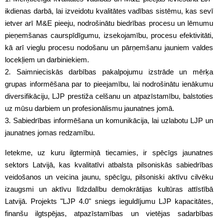
ikdienas darbā, lai izveidotu kvalitātes vadības sistēmu, kas sevī
ietver arī M&E pieeju, nodrošinātu biedrības procesu un lēmumu
pieņemšanas caurspīdīgumu, izsekojamību, procesu efektivitāti,
kā arī vieglu procesu nodošanu un pārņemšanu jauniem valdes
locekļiem un darbiniekiem.
2. Saimnieciskās darbības pakalpojumu izstrāde un mērķa
grupas informēšana par to pieejamību, lai nodrošinātu ienākumu
diversifikāciju, LJP prestiža celšanu un atpazīstamību, balstoties
uz mūsu darbiem un profesionālismu jaunatnes jomā.
3. Sabiedrības informēšana un komunikācija, lai uzlabotu LJP un
jaunatnes jomas redzamību.
Ietekme, uz kuru ilgtermiņā tiecamies, ir spēcīgs jaunatnes
sektors Latvijā, kas kvalitatīvi atbalsta pilsoniskās sabiedrības
veidošanos un veicina jaunu, spēcīgu, pilsoniski aktīvu cilvēku
izaugsmi un aktīvu līdzdalību demokrātijas kultūras attīstībā
Latvijā. Projekts "LJP 4.0" sniegs ieguldījumu LJP kapacitātes,
finanšu ilgtspējas, atpazīstamības un vietējas sadarbības