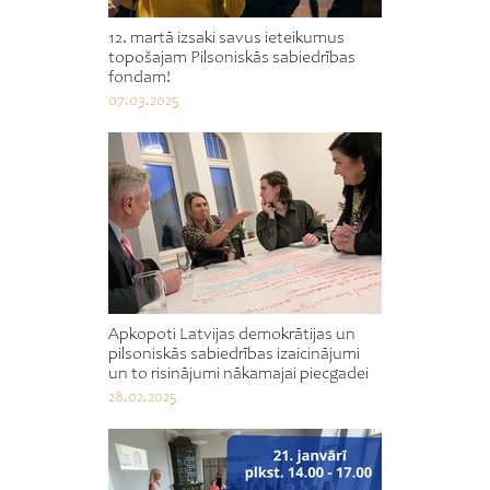
12. martā izsaki savus ieteikumus
topošajam Pilsoniskās sabiedrības
fondam!
07.03.2025
Apkopoti Latvijas demokrātijas un
pilsoniskās sabiedrības izaicinājumi
un to risinājumi nākamajai piecgadei
28.02.2025