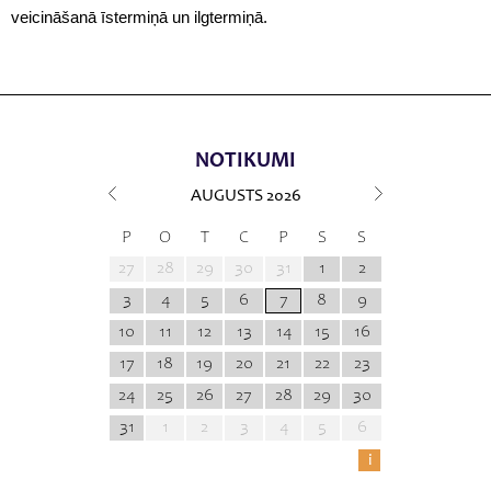
veicināšanā īstermiņā un ilgtermiņā.
NOTIKUMI
AUGUSTS
2026
P
O
T
C
P
S
S
27
28
29
30
31
1
2
3
4
5
6
7
8
9
10
11
12
13
14
15
16
17
18
19
20
21
22
23
24
25
26
27
28
29
30
31
1
2
3
4
5
6
i