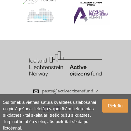
pasts@activecitizensfund.lv
Šīs tīmekļa vietnes satura kvalitātes uzlabošanai
Piekrītu
un pielāgošanai lietotāju vajadzībām tiek lietotas
sīkdatnes - tai skaitā arī trešo pušu sīkdatnes.
© 2026 ACF
Turpinot lietot šo vietni, Jūs piekrītat sīkdatņu
Visas tiesības aizsargātas
lietošanai.