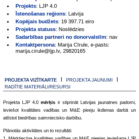
Projekts
:
LJP 4.0
Īstenošanas reģions
:
Latvija
Kopējais budžets
:
19 397.71 eiro
Projekta statuss
:
Noslēdzies
Sadarbības partneri no donorvalstīm
:
nav
Kontaktpersona
:
Marija Cīrule, e-pasts:
marija.cirule@ljp.lv, 29820165
PROJEKTA VIZĪTKARTE
PROJEKTA JAUNUMI
RADĪTIE MATERIĀLI/RESURSI
Projekta LJP 4.0
mērķis
ir stiprināt Latvijas jaunatnes padomi,
ieviešot kvalitātes vadības un M&E pieeju ikdienas darbā un
attīstot biedrības saimniecisko darbību.
Plānotās aktivitātes un to rezultāti:
1. Mērķtiecīga kvalitātes vadības un M&E pieejas ieviešana LJP