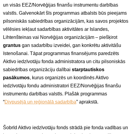
un visās EEZ/Norvēģijas finanšu instrumentu darbības
valstīs. Galvenokārt šīs programmas atbalsts būs pieejams
pilsoniskās sabiedrības organizācijām, kas savos projektos
vēlēsies iekļaut sadarbības aktivitātes ar Islandes,
Lihtenšteinas vai Norvēģijas organizācijām – piešķirot
grantus
gan sadarbību izveidei, gan konkrētu aktivitāšu
īstenošanai. Tāpat programmas finansējums paredzēts
Aktīvo iedzīvotāju fonda administratora un citu pilsoniskās
sabiedrības organizāciju dalībai
starptautiskos
pasākumos
, kurus organizēs un koordinēs Aktīvo
iedzīvotāju fondu administratori EEZ/Norvēģijas finanšu
instrumentu darbības valstīs. Plašāk programmas
“
Divpusējā un reģionālā sadarbība
” aprakstā.
Šobrīd Aktīvo iedzīvotāju fonds strādā pie fonda vadības un