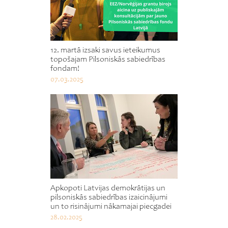
12. martā izsaki savus ieteikumus
topošajam Pilsoniskās sabiedrības
fondam!
07.03.2025
Apkopoti Latvijas demokrātijas un
pilsoniskās sabiedrības izaicinājumi
un to risinājumi nākamajai piecgadei
28.02.2025