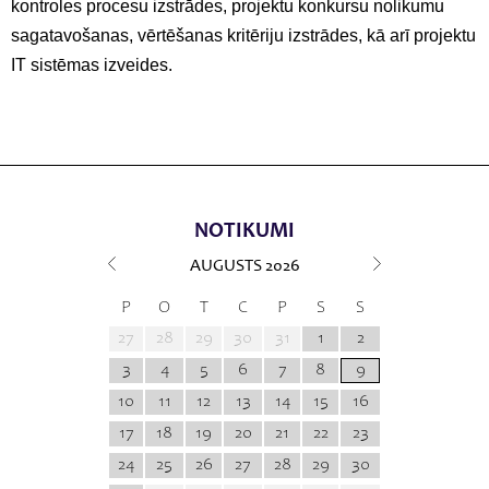
kontroles procesu izstrādes, projektu konkursu nolikumu
sagatavošanas, vērtēšanas kritēriju izstrādes, kā arī projektu
IT sistēmas izveides.
NOTIKUMI
AUGUSTS
2026
P
O
T
C
P
S
S
27
28
29
30
31
1
2
3
4
5
6
7
8
9
10
11
12
13
14
15
16
17
18
19
20
21
22
23
24
25
26
27
28
29
30