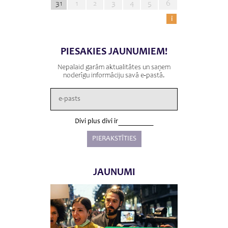
31
1
2
3
4
5
6
i
PIESAKIES JAUNUMIEM!
Nepalaid garām aktualitātes un saņem
noderīgu informāciju savā e-pastā.
Divi plus divi ir
JAUNUMI