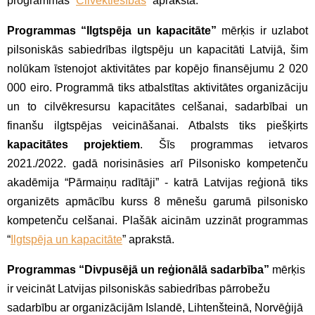
programmas “
Cilvēktiesības
” aprakstā.
Programmas “Ilgtspēja un kapacitāte”
mērķis ir uzlabot
pilsoniskās sabiedrības ilgtspēju un kapacitāti Latvijā, šim
nolūkam īstenojot aktivitātes par kopējo finansējumu 2 020
000 eiro. Programmā tiks atbalstītas aktivitātes organizāciju
un to cilvēkresursu kapacitātes celšanai, sadarbībai un
finanšu ilgtspējas veicināšanai. Atbalsts tiks piešķirts
kapacitātes projektiem
. Šīs programmas ietvaros
2021./2022. gadā norisināsies arī Pilsonisko kompetenču
akadēmija “Pārmaiņu radītāji” - katrā Latvijas reģionā tiks
organizēts apmācību kurss 8 mēnešu garumā pilsonisko
kompetenču celšanai. Plašāk aicinām uzzināt programmas
“
Ilgtspēja un kapacitāte
” aprakstā.
Programmas “Divpusējā un reģionālā sadarbība”
mērķis
ir veicināt Latvijas pilsoniskās sabiedrības pārrobežu
sadarbību ar organizācijām Islandē, Lihtenšteinā, Norvēģijā