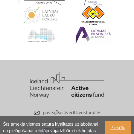
pasts@activecitizensfund.lv
Šīs tīmekļa vietnes satura kvalitātes uzlabošanai
Piekrītu
un pielāgošanai lietotāju vajadzībām tiek lietotas