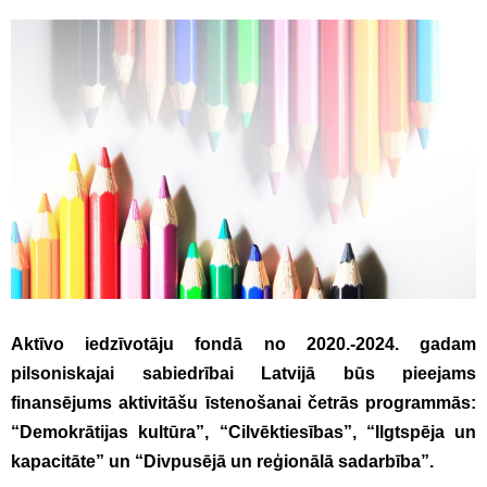
Aktīvo iedzīvotāju fondā no 2020.-2024. gadam
pilsoniskajai sabiedrībai Latvijā būs pieejams
finansējums aktivitāšu īstenošanai četrās programmās:
“Demokrātijas kultūra”, “Cilvēktiesības”, “Ilgtspēja un
kapacitāte” un “Divpusējā un reģionālā sadarbība”.