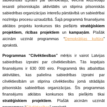
sabiedrības izpratni par demokrātiju, veicina iedzīvotāju
iesaisti pilsoniskajās aktivitātēs un stiprina pilsoniskās
sabiedrības organizācijas interešu pārstāvībā un sabiedrībai
nozīmīgu procesu uzraudzībā. Šajā programmā finansējums
atklātos projektu konkursos tiks piešķirts
stratēģiskiem
projektiem, rīcības projektiem
un
kampaņām
. Plašāk
aicinām uzzināt programmas “
Demokrātijas kultūra
”
aprakstā.
Programmas “Cilvēktiesības”
mērķis ir vairot Latvijas
sabiedrības izpratni par cilvēktiesībām. Tās kopējais
finansējums ir 630 000 eiro. Programmā tiks atbalstītas
aktivitātes, kas palielina sabiedrības izpratni par
cilvēktiesībām un stiprina cilvēktiesību jomā strādājās
pilsoniskās sabiedrības organizācijas. Šīs programmas
finansējums atklātos konkursos tiks piešķirts tikai
stratēģiskiem projektiem
. Plašāk aicinām uzzināt