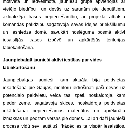
motivēta un iedvesmota, jauniešu grupa apvienojās ar
vietējo biedrību un devās uz sarunām pie deputātiem,
aktualizēja trases nepieciešamību, ar projekta atbalsta
komandas palīdzību sagatavoja savas idejas priekšlikumu
un iesniedza domē, savukārt noslēguma posmā aktīvi
iesaistījās trases izbūvē un apkārtējās teritorijas
labiekārtošanā.
Jaunpiebalgā jaunieši aktīvi iestājas par vides
labiekārtošanu
Jaunpiebalgas jaunieši, kam aktuāla bija peldvietas
iekārtošana pie Gaujas, mentoru iedrošināti paši devās uz
potenciālo peldvietu, veica tās izpēti, noskaidroja, kam
pieder zeme, sagatavoja skices, noskaidroja peldvietas
iekārtošanai nepieciešamos materiālus un aprēķināja
izmaksas un pēc tam vērsās pie domes. Lai arī daži jaunieši
procesa vidū sev jautājuši “kāpēc es te vispār iesaistījos,