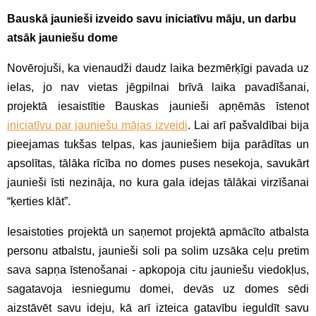
Bauskā jaunieši izveido savu iniciatīvu māju, un darbu
atsāk jauniešu dome
Novērojuši, ka vienaudži daudz laika bezmērķīgi pavada uz
ielas, jo nav vietas jēgpilnai brīvā laika pavadīšanai,
projektā iesaistītie Bauskas jaunieši apņēmās īstenot
iniciatīvu par jauniešu mājas izveidi
. Lai arī pašvaldībai bija
pieejamas tukšas telpas, kas jauniešiem bija parādītas un
apsolītas, tālāka rīcība no domes puses nesekoja, savukārt
jaunieši īsti nezināja, no kura gala idejas tālākai virzīšanai
“ķerties klāt”.
Iesaistoties projektā un saņemot projektā apmācīto atbalsta
personu atbalstu, jaunieši soli pa solim uzsāka ceļu pretim
sava sapņa īstenošanai - apkopoja citu jauniešu viedokļus,
sagatavoja iesniegumu domei, devās uz domes sēdi
aizstāvēt savu ideju, kā arī izteica gatavību ieguldīt savu