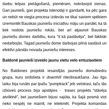
darbu telpas pielāgošanā, piemēram, nokrāsojot sienas.
Gan jaunieši, gan projekta īstenotāji ir gandarīti, ka pēc gara
un nebūt ne viegla procesa izdevās ne tikai saviem spēkiem
izremontēt Bauskas jauniešu iniciatīvu māju un panākt, ka tā
tiek nodota jauniešu rokās, bet arī atjaunot Bauskas
jauniešu domes darbību, kura “it kā pastāvēja”, bet faktiski
nedarbojās. Tagad jauniešu dome darbojas pilnā sastāvā un
efektīvi pārstāv novada jauniešu intereses.
Baldonē jaunieši izveido jaunu vietu velo entuziastiem
No Baldones projektā iesaistījās jauniešu domubiedru
grupa, kuru sirdslieta ir
downhill
riteņbraukšana. Jau ilgu
laiku bija runāts par īpašu “pumptrack” jeb velotrasi, taču tās
izbūves process bija apstājies - trases projekts “stāvēja
atvilktnē”, bet jauniešiem bijusi sajūta, ka šajā posmā viņi
neko nespēj ne mainīt, ne ietekmēt. Projekta komandas