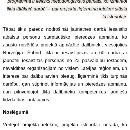
programma ir lielisks metodoloģiskais pamats, ko izmantot
tīkla tālākajā darbā” - par projekta ilgtermiņa ietekmi stāsta
tā īstenotāji.
Tāpat tīkls paredz nodrošināt jaunatnes darbā iesaistīto
atbalsta personu starptautisko pieredzes apmaiņu, ko
augstu novērtēja projektā apmācītie dalībnieki, viesojoties
Norvēģijā. Šobrīd tīklā ir iesaistījušās ap 60 darbā ar
jaunatni iesaistītās personas no 23 pašvaldību iestādēm,
nevaldības organizācijām no visiem Latvijas reģioniem, un
interese par dalību arvien pieaug. Ilgtermiņā tīkls turpinās
darbību, gan stiprinot informācijas un pieredzes apmaiņu,
gan pilnveidojot tīkla dalībnieku kompetences jauniešu
līdzdalības jautājumos.
Noslēgumā
Vērtējot projekta ietekmi, projekta īstenotāji norāda, ka