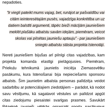
nepadoties.
“Ir viegli pateikt mums vajag, bet, runājot ar pašvaldību vai
citām ieinteresētajām pusēs, vajadzīga konkrētība un uz
datiem balstīti argumenti, tāpēc bieži mācījām jauniešiem
meklēt plašāku atbalstu savām idejām, piemēram, veicot
skolas vai pilsētas jauniešu aptauju” - par jauniešiem
sniegto atbalstu stāsta projekta īstenotāji.
Nereti jauniešiem bijušas arī pilnīgi citas vajadzības, kam
projekta komanda elastīgi pielāgojusies. Piemēram,
Priekuļu tehnikumā jaunietis iniciēja Ziemassvētku
pasākumu, kura īstenošanai bija nepieciešams sponsoru
atbalsts. Šim jaunietim atbalsta personas palīdzēja veidot
sadarbību ar potenciālajiem ziedotājiem – parādot, kā nodot
savu vēstījumu, kā sagatavot vēstules un palīdzot apgūt
citas ziedojumu piesaistei svarīgas prasmes. Savukārt
Rēzeknē jaunieši vēlējās organizēt sporta pasākumus