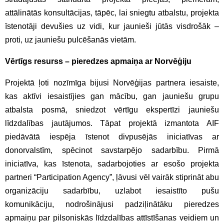
attālinātās konsultācijas, tāpēc, lai sniegtu atbalstu, projekta
īstenotāji devušies uz vidi, kur jaunieši jūtās visdrošāk –
proti, uz jauniešu pulcēšanās vietām.
Vērtīgs resurss – pieredzes apmaiņa ar Norvēģiju
Projektā ļoti nozīmīga bijusi Norvēģijas partnera iesaiste,
kas aktīvi iesaistījies gan mācību, gan jauniešu grupu
atbalsta posmā, sniedzot vērtīgu ekspertīzi jauniešu
līdzdalības jautājumos. Tāpat projektā izmantota AIF
piedāvātā iespēja īstenot divpusējās iniciatīvas ar
donorvalstīm, spēcinot savstarpējo sadarbību. Pirmā
iniciatīva, kas īstenota, sadarbojoties ar esošo projekta
partneri “Participation Agency”, ļāvusi vēl vairāk stiprināt abu
organizāciju sadarbību, uzlabot iesaistīto pušu
komunikāciju, nodrošinājusi padziļinātāku pieredzes
apmaiņu par pilsoniskās līdzdalības attīstīšanas veidiem un