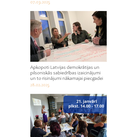
07.03.2025
Apkopoti Latvijas demokrātijas un
pilsoniskās sabiedrības izaicinājumi
un to risinājumi nākamajai piecgadei
28.02.2025