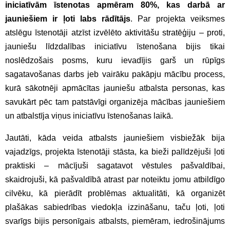
iniciatīvām īstenotas apmēram 80%, kas darbā ar
jauniešiem ir ļoti labs rādītājs
. Par projekta veiksmes
atslēgu īstenotāji atzīst izvēlēto aktivitāšu stratēģiju – proti,
jauniešu līdzdalības iniciatīvu īstenošana bijis tikai
noslēdzošais posms, kuru ievadījis garš un rūpīgs
sagatavošanas darbs jeb vairāku pakāpju mācību process,
kurā sākotnēji apmācītas jauniešu atbalsta personas, kas
savukārt pēc tam patstāvīgi organizēja mācības jauniešiem
un atbalstīja viņus iniciatīvu īstenošanas laikā.
Jautāti, kāda veida atbalsts jauniešiem visbiežāk bija
vajadzīgs, projekta īstenotāji stāsta, ka bieži palīdzējuši ļoti
praktiski – mācījuši sagatavot vēstules pašvaldībai,
skaidrojuši, kā pašvaldībā atrast par noteiktu jomu atbildīgo
cilvēku, kā pierādīt problēmas aktualitāti, kā organizēt
plašākas sabiedrības viedokļa izzināšanu, taču ļoti, ļoti
svarīgs bijis personīgais atbalsts, piemēram, iedrošinājums