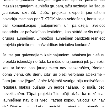
mazaizsargātajām jauniešu grupām, taču nezināja, kā šādus
jauniešus uzrunāt, tāpēc projekta eksperti jauniešiem
novadīja mācības par TIKTOK video veidošanu, konsultēja
par komunikācijas jautājumiem un palīdzēja izveidot
sadarbību ar pašvaldības iestādēm, kas strādā ar šīs mērķa
grupas jauniešiem. Limbažos jauniešiem palīdzēts iesniegt
projekta pieteikumu pašvaldības iniciatīvu konkursā.
Jautāti par galvenajiem izaicinājumiem, atbalstot jauniešus,
projekta īstenotāji norāda, ka mūsdienu jaunieši jeb jaunieši,
kas ar līdzdalības jautājumiem nav saskārušies, “šodien
domā vienu, citu dienu citu” un bieži vērojama attieksme -
“tam jau nav jēgas”, tāpēc izšķiroši svarīga bija motivēšana,
regulāra blakus būšana un iedrošināšana, jo īpaši, pēc
neveiksmēm. Tāpat projekta īstenotāji atzīst, ka reizēm ar
jauniešiem nav bijis viegli “atrast kopīgu valodu” un nav
strādājušas standarta projekta pieejas, piemēram,