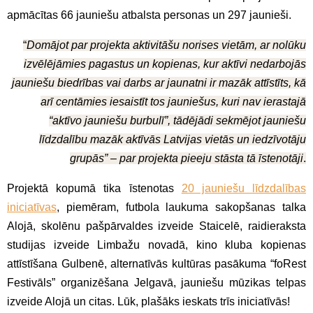
apmācītas 66 jauniešu atbalsta personas un 297 jaunieši.
“
Domājot par projekta aktivitāšu norises vietām, ar nolūku
izvēlējāmies pagastus un kopienas, kur aktīvi nedarbojās
jauniešu biedrības vai darbs ar jaunatni ir mazāk attīstīts, kā
arī centāmies iesaistīt tos jauniešus, kuri nav ierastajā
“aktīvo jauniešu burbulī”, tādējādi sekmējot jauniešu
līdzdalību mazāk aktīvās Latvijas vietās un iedzīvotāju
grupās” – par projekta pieeju stāsta tā īstenotāji
.
Projektā kopumā tika īstenotas
20 jauniešu līdzdalības
iniciatīvas
, piemēram, futbola laukuma sakopšanas talka
Alojā, skolēnu pašpārvaldes izveide Staicelē, raidieraksta
studijas izveide Limbažu novadā, kino kluba kopienas
attīstīšana Gulbenē, alternatīvās kultūras pasākuma “foRest
Festivāls” organizēšana Jelgavā, jauniešu mūzikas telpas
izveide Alojā un citas. Lūk, plašāks ieskats trīs iniciatīvās!