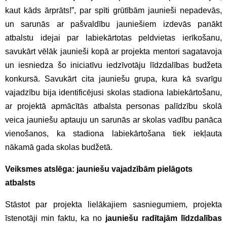
kaut kāds ārprāts!”, par spīti grūtībām jaunieši nepadevās,
un sarunās ar pašvaldību jauniešiem izdevās panākt
atbalstu idejai par labiekārtotas peldvietas ierīkošanu,
savukārt vēlāk jaunieši kopā ar projekta mentori sagatavoja
un iesniedza šo iniciatīvu iedzīvotāju līdzdalības budžeta
konkursā. Savukārt cita jauniešu grupa, kura kā svarīgu
vajadzību bija identificējusi skolas stadiona labiekārtošanu,
ar projektā apmācītās atbalsta personas palīdzību skolā
veica jauniešu aptauju un sarunās ar skolas vadību panāca
vienošanos, ka stadiona labiekārtošana tiek iekļauta
nākamā gada skolas budžetā.
Veiksmes atslēga: jauniešu vajadzībām pielāgots
atbalsts
Stāstot par projekta lielākajiem sasniegumiem, projekta
īstenotāji min faktu, ka no
jauniešu radītajām līdzdalības