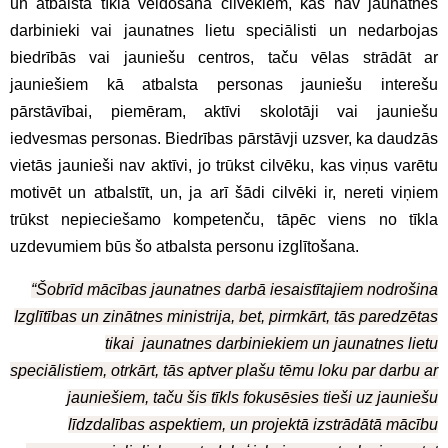
un atbalsta tīkla veidošana cilvēkiem, kas nav jaunatnes
darbinieki vai jaunatnes lietu speciālisti un nedarbojas
biedrībās vai jauniešu centros, taču vēlas strādāt ar
jauniešiem kā atbalsta personas jauniešu interešu
pārstāvībai, piemēram, aktīvi skolotāji vai jauniešu
iedvesmas personas. Biedrības pārstāvji uzsver, ka daudzās
vietās jaunieši nav aktīvi, jo trūkst cilvēku, kas viņus varētu
motivēt un atbalstīt, un, ja arī šādi cilvēki ir, nereti viņiem
trūkst nepieciešamo kompetenču, tāpēc viens no tīkla
uzdevumiem būs šo atbalsta personu izglītošana.
“Šobrīd mācības jaunatnes darbā iesaistītajiem nodrošina
Izglītības un zinātnes ministrija, bet, pirmkārt, tās paredzētas
tikai jaunatnes darbiniekiem un jaunatnes lietu
speciālistiem, otrkārt, tās aptver plašu tēmu loku par darbu ar
jauniešiem, taču šis tīkls fokusēsies tieši uz jauniešu
līdzdalības aspektiem, un projektā izstrādātā mācību