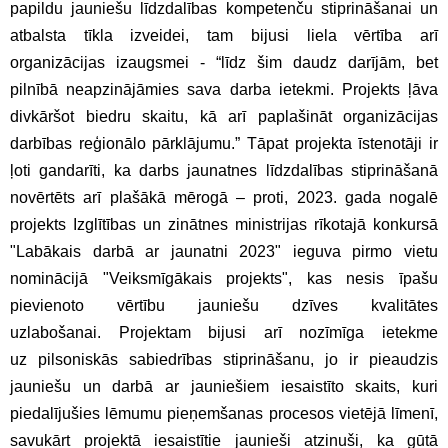
papildu jauniešu līdzdalības kompetenču stiprināšanai un
atbalsta tīkla izveidei, tam bijusi liela vērtība arī
organizācijas izaugsmei - “līdz šim daudz darījām, bet
pilnībā neapzinājāmies sava darba ietekmi. Projekts ļāva
divkāršot biedru skaitu, kā arī paplašināt organizācijas
darbības reģionālo pārklājumu.” Tāpat projekta īstenotāji ir
ļoti gandarīti, ka darbs jaunatnes līdzdalības stiprināšanā
novērtēts arī plašākā mērogā – proti, 2023. gada nogalē
projekts Izglītības un zinātnes ministrijas rīkotajā konkursā
"Labākais darbā ar jaunatni 2023" ieguva pirmo vietu
nominācijā "Veiksmīgākais projekts", kas nesis īpašu
pievienoto vērtību jauniešu dzīves kvalitātes
uzlabošanai. Projektam bijusi arī nozīmīga ietekme
uz pilsoniskās sabiedrības stiprināšanu, jo ir pieaudzis
jauniešu un darbā ar jauniešiem iesaistīto skaits, kuri
piedalījušies lēmumu pieņemšanas procesos vietējā līmenī,
savukārt projektā iesaistītie jaunieši atzinuši, ka gūtā