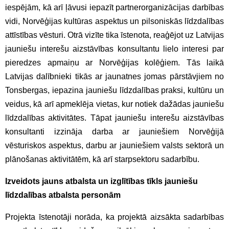
iespējām, kā arī ļāvusi iepazīt partnerorganizācijas darbības
vidi, Norvēģijas kultūras aspektus un pilsoniskās līdzdalības
attīstības vēsturi. Otrā vizīte tika īstenota, reaģējot uz Latvijas
jauniešu interešu aizstāvības konsultantu lielo interesi par
pieredzes apmaiņu ar Norvēģijas kolēģiem. Tās laikā
Latvijas dalībnieki tikās ar jaunatnes jomas pārstāvjiem no
Tonsbergas, iepazina jauniešu līdzdalības praksi, kultūru un
veidus, kā arī apmeklēja vietas, kur notiek dažādas jauniešu
līdzdalības aktivitātes. Tāpat jauniešu interešu aizstāvības
konsultanti izzināja darba ar jauniešiem Norvēģijā
vēsturiskos aspektus, darbu ar jauniešiem valsts sektorā un
plānošanas aktivitātēm, kā arī starpsektoru sadarbību.
Izveidots jauns atbalsta un izglītības tīkls jauniešu
līdzdalības atbalsta personām
Projekta īstenotāji norāda, ka projektā aizsākta sadarbības