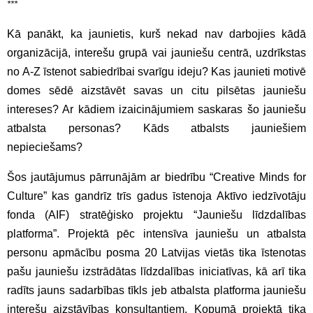
***
Kā panākt, ka jaunietis, kurš nekad nav darbojies kādā
organizācijā, interešu grupā vai jauniešu centrā, uzdrīkstas
no A-Z īstenot sabiedrībai svarīgu ideju? Kas jaunieti motivē
domes sēdē aizstāvēt savas un citu pilsētas jauniešu
intereses? Ar kādiem izaicinājumiem saskaras šo jauniešu
atbalsta personas? Kāds atbalsts jauniešiem
nepieciešams?
Šos jautājumus pārrunājām ar biedrību “Creative Minds for
Culture” kas gandrīz trīs gadus īstenoja Aktīvo iedzīvotāju
fonda (AIF) stratēģisko projektu “Jauniešu līdzdalības
platforma”. Projektā pēc intensīva jauniešu un atbalsta
personu apmācību posma 20 Latvijas vietās tika īstenotas
pašu jauniešu izstrādātas līdzdalības iniciatīvas, kā arī tika
radīts jauns sadarbības tīkls jeb atbalsta platforma jauniešu
interešu aizstāvības konsultantiem. Kopumā projektā tika