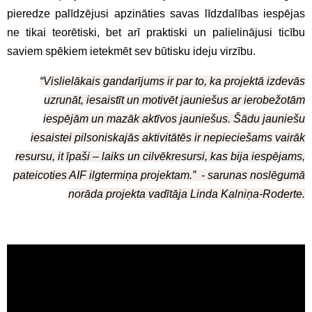
pieredze palīdzējusi apzināties savas līdzdalības iespējas
ne tikai teorētiski, bet arī praktiski un palielinājusi ticību
saviem spēkiem ietekmēt sev būtisku ideju virzību.
“Vislielākais gandarījums ir par to, ka projektā izdevās
uzrunāt, iesaistīt un motivēt jauniešus ar ierobežotām
iespējām un mazāk aktīvos jauniešus. Šādu jauniešu
iesaistei pilsoniskajās aktivitātēs ir nepieciešams vairāk
resursu, it īpaši – laiks un cilvēkresursi, kas bija iespējams,
pateicoties AIF ilgtermiņa projektam.” - sarunas noslēgumā
norāda projekta vadītāja Linda Kalniņa-Roderte.