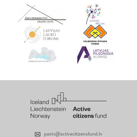
pasts@activecitizensfund.lv