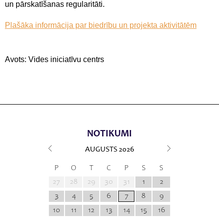
un pārskatīšanas regularitāti.
Plašāka informācija par biedrību un projekta aktivitātēm
Avots: Vides iniciatīvu centrs
NOTIKUMI
AUGUSTS
2026
P
O
T
C
P
S
S
27
28
29
30
31
1
2
3
4
5
6
7
8
9
10
11
12
13
14
15
16