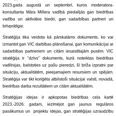
2023.gada augustā un septembrī, kuros moderatora-
konsultanta Māra Millera vadībā piedalījās gan biedrības
vadība un aktīvākie biedri, gan sadarbības partneri un
brīvprātīgie.
Stratēģija tika veidota kā pārskatāms dokuments, ko var
izmantot gan VIC darbības plānošanai, gan komunikācijai ar
sadarbības partneriem un citām iesaistītajām pusēm. VIC
stratēģija ir "dzīvs" dokuments, kurā noteiktas biedrības
vadlīnijas, balstoties uz pašu pieredzi, šī brīža izpratni par
situāciju, aktualitātēm, pieejamajiem resursiem un spējām.
Stratēģija var tikt koriģēta atbilstoši situācijai valstī, novadā,
biedrības darba rezultātiem un citām aktualitātēm.
Stratēģijas idejas ir apkopotas biedrības ceļa kartē
2023.-2026. gadam, iezīmējot gan jaunus regulāros
pasākumus un projektu idejas, gan stratēģijas uzraudzību