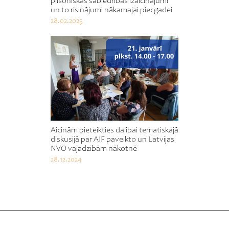
pilsoniskās sabiedrības izaicinājumi
un to risinājumi nākamajai piecgadei
28.02.2025
Aicinām pieteikties dalībai tematiskajā
diskusijā par AIF paveikto un Latvijas
NVO vajadzībām nākotnē
28.12.2024