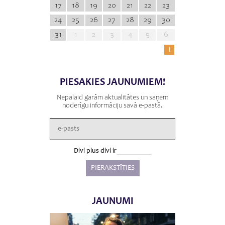
17
18
19
20
21
22
23
24
25
26
27
28
29
30
31
1
2
3
4
5
6
i
PIESAKIES JAUNUMIEM!
Nepalaid garām aktualitātes un saņem
noderīgu informāciju savā e-pastā.
Divi plus divi ir
JAUNUMI