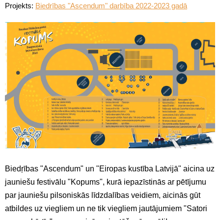
Projekts:
Biedrības "Ascendum" darbība 2022-2023 gadā
Biedŗības "Ascendum" un "Eiropas kustība Latvijā" aicina uz
jauniešu festivālu "Kopums", kurā iepazīstinās ar pētījumu
par jauniešu pilsoniskās līdzdalības veidiem, aicinās gūt
atbildes uz viegliem un ne tik viegliem jautājumiem "Satori