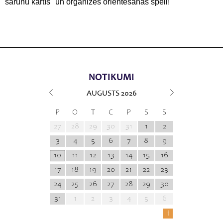
sarunu kārtīs" un organizēs orientēšanās spēli!
NOTIKUMI
AUGUSTS
2026
P
O
T
C
P
S
S
27
28
29
30
31
1
2
3
4
5
6
7
8
9
10
11
12
13
14
15
16
17
18
19
20
21
22
23
24
25
26
27
28
29
30
31
1
2
3
4
5
6
i