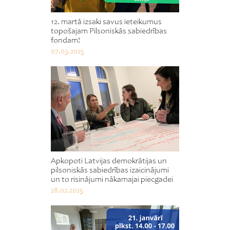
12. martā izsaki savus ieteikumus
topošajam Pilsoniskās sabiedrības
fondam!
07.03.2025
Apkopoti Latvijas demokrātijas un
pilsoniskās sabiedrības izaicinājumi
un to risinājumi nākamajai piecgadei
28.02.2025