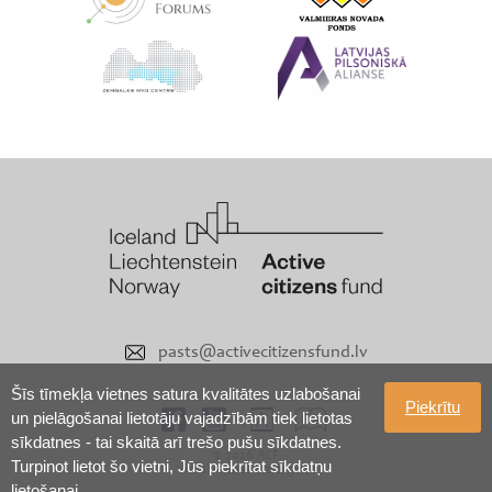
pasts@activecitizensfund.lv
Šīs tīmekļa vietnes satura kvalitātes uzlabošanai
Piekrītu
un pielāgošanai lietotāju vajadzībām tiek lietotas
sīkdatnes - tai skaitā arī trešo pušu sīkdatnes.
© 2026 ACF
Turpinot lietot šo vietni, Jūs piekrītat sīkdatņu
Visas tiesības aizsargātas
lietošanai.