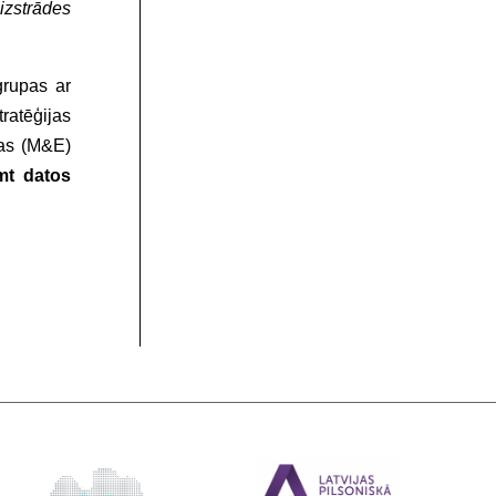
 izstrādes
grupas ar
ratēģijas
nas (M&E)
mt datos