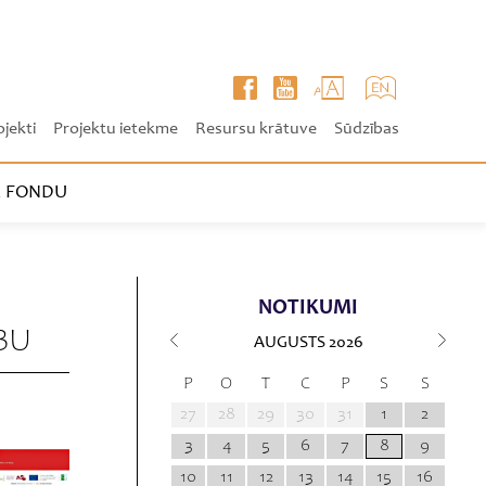
ojekti
Projektu ietekme
Resursu krātuve
Sūdzības
 FONDU
NOTIKUMI
BU
AUGUSTS
2026
P
O
T
C
P
S
S
27
28
29
30
31
1
2
3
4
5
6
7
8
9
10
11
12
13
14
15
16