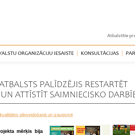
Atbalstītie pr
LSTU ORGANIZĀCIJU IESAISTE
KONSULTĀCIJAS
PAR
 ATBALSTS PALĪDZĒJIS RESTARTĒT
UN ATTĪSTĪT SAIMNIECISKO DARBĪ
s kvalitātes pilnveidošanā un izaugsmē
ojekta mērķis bija