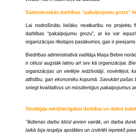
Saimnieciskās darbības “pakalpojumu grozs” lie
Lai nodrošinātu lielāku neatkarību no projektu f
darbības “pakalpojumu grozu”, ar ko var iepaz
organizācijas rīkotajos pasākumos, gan ir pieeja
Biedrības administratīvā vadītāja Maija Bebre norād
ir cēlusi augstāk latiņu arī sev kā organizācijai. B
organizācijas un vietējie iedzīvotāji, novērtējo
attīstību, gan ekonomiku kopumā. Savukārt pašas bi
sniegt kvalitatīvus un mūsdienīgus pakalpojumus a
Stratēģija mērķtiecīgākai darbībai un datos bal
"Ikdienas darbu kļūst arvien vairāk, un darba dunā 
laikā bija iespēja apstāties un izvērtēt iepriekš pav