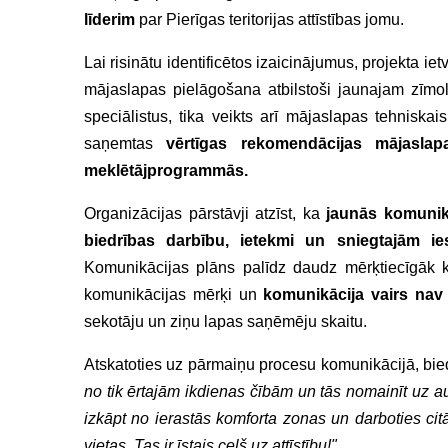
līderim
par Pierīgas teritorijas attīstības jomu.
Lai risinātu identificētos izaicinājumus, projekta iet
mājaslapas pielāgošana atbilstoši jaunajam zīmol
speciālistus, tika veikts arī mājaslapas tehniskai
saņemtas
vērtīgas rekomendācijas mājasla
meklētājprogrammās.
Organizācijas pārstāvji atzīst, ka
jaunās komunik
biedrības darbību, ietekmi un sniegtajām ies
Komunikācijas plāns palīdz daudz mērķtiecīgāk k
komunikācijas mērķi un
komunikācija vairs nav 
sekotāju un ziņu lapas saņēmēju skaitu.
Atskatoties uz pārmaiņu procesu komunikācijā, bied
no tik ērtajām ikdienas čībām un tās nomainīt uz au
izkāpt no ierastās komforta zonas un darboties citā
vietas. Tas ir īstais ceļš uz attīstību!"