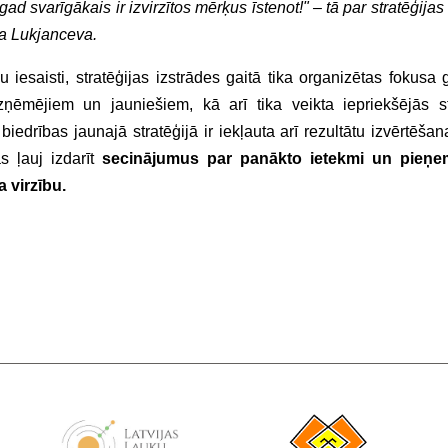
ad svarīgākais ir izvirzītos mērķus īstenot!" – tā par stratēģijas
na Lukjanceva.
 iesaisti, stratēģijas izstrādes gaitā tika organizētas fokusa 
mējiem un jauniešiem, kā arī tika veikta iepriekšējās st
iedrības jaunajā stratēģijā ir iekļauta arī rezultātu izvērtēša
 ļauj izdarīt
secinājumus par panākto ietekmi un pieņe
 virzību.