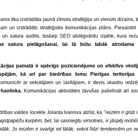
varos tika izstrādāta jaunā zīmola stratēģija un vienots dizains, t
am un izstrādāts stratēģisks komunikācijas plāns. Piesaistot
s un satura audits, tostarp SEO atslēgvārdu izpēte, kura rezul
pas satura pielāgošanai, lai tā būtu labāk atrodama
ācijas pamatā ir spēcīgs pozicionējums un efektīvs vēstī
pējām, kā arī par biedrības lomu Pierīgas teritorijas a
omunicēt ar sekotājiem un lasītājiem, ir devis skaidru redz
haotiska.
Komunikācijas aktivitātes ļāvušas palielināt arī soci
rības valdes locekle Jolanta Ivanova atzīst, ka
"reizēm ir grūti 
gstpapēžu kurpēm, bet, lai sasniegtu virsotnes, ir jāspēj mobil
dāk. Jo reizēm ir svarīgi iet tālāk, sekot līdzi tendencēm un n