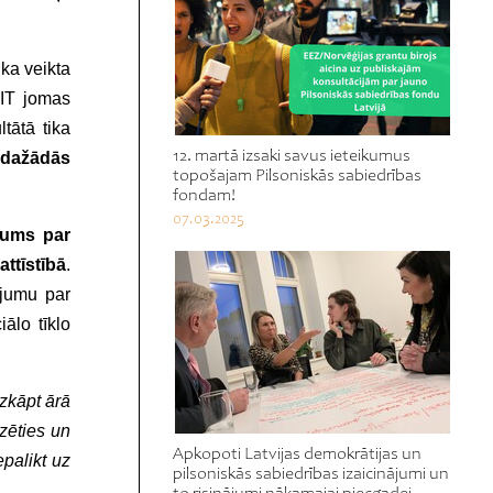
ika veikta
 IT jomas
tātā tika
12. martā izsaki savus ieteikumus
 dažādās
topošajam Pilsoniskās sabiedrības
fondam!
07.03.2025
jums par
ttīstībā
.
ējumu par
ālo tīklo
izkāpt ārā
izēties un
Apkopoti Latvijas demokrātijas un
epalikt uz
pilsoniskās sabiedrības izaicinājumi un