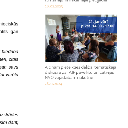
to risinājumi nākamajai piecgadei
28.02.2025
nieciskās
atīts gan
 biedrība
eri, citas
 gan savu
Aicinām pieteikties dalībai tematiskajā
diskusijā par AIF paveikto un Latvijas
ai varētu
NVO vajadzībām nākotnē
28.12.2024
izstrādes
sim darīt,