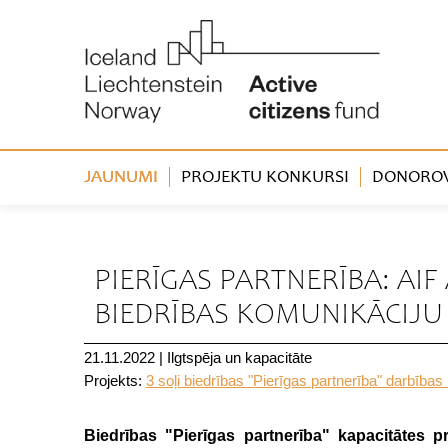
JAUNUMI
PROJEKTU KONKURSI
DONOROVA
« Atpakaļ
PIERĪGAS PARTNERĪBA: AIF
BIEDRĪBAS KOMUNIKĀCIJU 
21.11.2022
|
Ilgtspēja un kapacitāte
Projekts:
3 soļi biedrības "Pierīgas partnerība" darbība
Biedrības "Pierīgas partnerība" kapacitātes pr