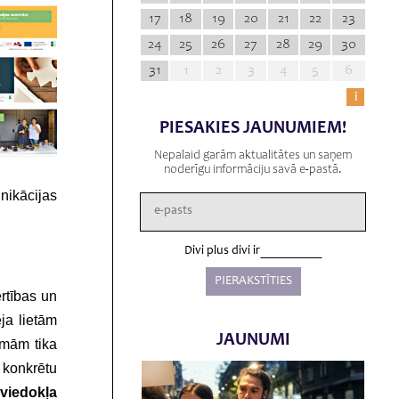
17
18
19
20
21
22
23
24
25
26
27
28
29
30
31
1
2
3
4
5
6
i
PIESAKIES JAUNUMIEM!
Nepalaid garām aktualitātes un saņem
noderīgu informāciju savā e-pastā.
nikācijas
Divi plus divi ir
ērtības un
eja lietām
JAUNUMI
rmām tika
 konkrētu
 viedokļa