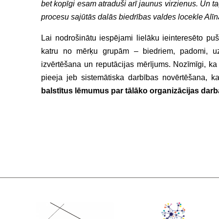
bet kopīgi esam atraduši arī jaunus virzienus. Un tag
procesu sajūtās dalās biedrības valdes locekle Alī
Lai nodrošinātu iespējami lielāku ieinteresēto pušu
katru no mērķu grupām – biedriem, padomi, uzņē
izvērtēšana un reputācijas mērījums. Nozīmīgi, ka b
pieeja jeb sistemātiska darbības novērtēšana, kas
balstītus lēmumus par tālāko organizācijas darba