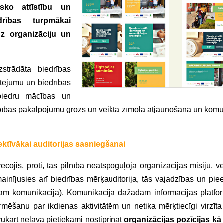
ģisko attīstību un
drības turpmākai
uz organizāciju un
zstrādāta biedrības
ērtējumu un biedrības
biedru mācības un
rbības pakalpojumu grozs un veikta zīmola atjaunošana un komu
ektīvākai auditorijas sasniegšanai
cojis, proti, tas pilnībā neatspoguļoja organizācijas misiju, v
mainījusies arī biedrības mērķauditorija, tās vajadzības un pie
ram komunikācija). Komunikācija dažādām informācijas platfo
ormēšanu par ikdienas aktivitātēm un netika mērķtiecīgi virzīta
kārt neļāva pietiekami nostiprināt
organizācijas pozīcijas kā