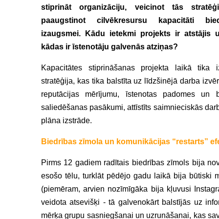
stiprināt organizāciju, veicinot tās stratē
paaugstinot cilvēkresursu kapacitāti bie
izaugsmei. Kādu ietekmi projekts ir atstājis 
kādas ir īstenotāju galvenās atziņas?
Kapacitātes stiprināšanas projekta laikā tika i
stratēģija, kas tika balstīta uz līdzšinējā darba izv
reputācijas mērījumu, īstenotas padomes un 
saliedēšanas pasākumi, attīstīts saimnieciskās da
plāna izstrāde.
Biedrības zīmola un komunikācijas “restarts” ef
Pirms 12 gadiem radītais biedrības zīmols bija nove
esošo tēlu, turklāt pēdējo gadu laikā bija būtiski 
(piemēram, arvien nozīmīgāka bija kļuvusi Instag
veidota atsevišķi - tā galvenokārt balstījās uz inf
mērķa grupu sasniegšanai un uzrunāšanai, kas savu