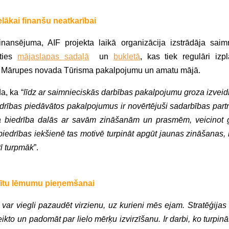
lākai finanšu neatkarībai
inansējuma, AIF projekta laikā organizācija izstrādāja saim
īties
mājaslapas sadaļā
un
bukletā
, kas tiek regulāri izpl
ms Mārupes novada Tūrisma pakalpojumu un amatu mājā.
a, ka “
līdz ar saimnieciskās darbības pakalpojumu groza izveidi
iedrības piedāvātos pakalpojumus ir novērtējuši sadarbības partn
t, ka biedrība dalās ar savām zināšanām un prasmēm, veicinot
edrības iekšienē tas motivē turpināt apgūt jaunas zināšanas, l
rī turpmāk
”.
stītu lēmumu pieņemšanai
var viegli pazaudēt virzienu, uz kurieni mēs ejam. Stratēģijas 
eikto un padomāt par lielo mērķu izvirzīšanu. Ir darbi, ko turpinā