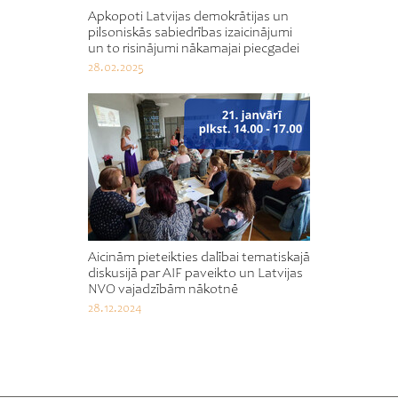
Apkopoti Latvijas demokrātijas un
pilsoniskās sabiedrības izaicinājumi
un to risinājumi nākamajai piecgadei
28.02.2025
Aicinām pieteikties dalībai tematiskajā
diskusijā par AIF paveikto un Latvijas
NVO vajadzībām nākotnē
28.12.2024