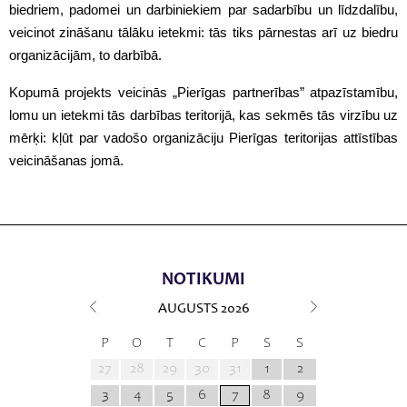
biedriem, padomei un darbiniekiem par sadarbību un līdzdalību,
veicinot zināšanu tālāku ietekmi: tās tiks pārnestas arī uz biedru
organizācijām, to darbībā.
Kopumā projekts veicinās „Pierīgas partnerības” atpazīstamību,
lomu un ietekmi tās darbības teritorijā, kas sekmēs tās virzību uz
mērķi: kļūt par vadošo organizāciju Pierīgas teritorijas attīstības
veicināšanas jomā.
NOTIKUMI
AUGUSTS
2026
P
O
T
C
P
S
S
27
28
29
30
31
1
2
3
4
5
6
7
8
9