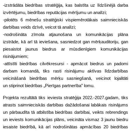
-izstrādāta biedrības stratēģija, kas balstīta uz līdzšinējā darba
izvērtējumu, biedrības reputācijas mērījumu un analīzi;
-pilotēts 6 mēnešu stratēģiski vispiemērotākais saimnieciskās
darbības veids dzīvē, veicot tā analīzi;
-nodrošināta zīmola atjaunošana un komunikācijas plāna
izstrāde, kā arī tā ieviešana, sasniedzot gan mērķauditoriju, gan
piesaistot jaunus biedrus ar mūsdienīgiem komunikācijas
risinājumiem;
-attīstīti biedrības cilvēkresursi - apmācot biedrus un padomi
darbam komandā, tiks rasti risinājumu aktīvas līdzdarbības
veicināšanā biedrības mērķu sasniegšanā, veicinot lojalitāti
un stiprinot biedrības „Pierīgas partnerība” lomu.
Projekta rezultātā tiks ieviesta stratēģija 2022.-2027.gadam, tiks
atrasts saimnieciskās darbības dažādošanai labākais risinājums
un pārbaudīta tā atbilstība biedrības darbībai, veikts rebrendings
un ieviests komunikācijas plāns, veicināta vismaz 3 jaunu biedru
iesaiste biedrībā, kā arī nodrošinātas apmācības 20 biedrības