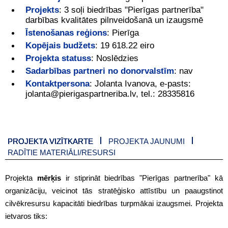
Projekts
:
3 soļi biedrības "Pierīgas partnerība"
darbības kvalitātes pilnveidošanā un izaugsmē
Īstenošanas reģions
:
Pierīga
Kopējais budžets
:
19 618.22 eiro
Projekta statuss
:
Noslēdzies
Sadarbības partneri no donorvalstīm
:
nav
Kontaktpersona
:
Jolanta Ivanova, e-pasts:
jolanta@pierigaspartneriba.lv, tel.: 28335816
PROJEKTA VIZĪTKARTE
PROJEKTA JAUNUMI
RADĪTIE MATERIĀLI/RESURSI
Projekta
mērķis
ir stiprināt biedrības "Pierīgas partnerība" kā
organizāciju, veicinot tās stratēģisko attīstību un paaugstinot
cilvēkresursu kapacitāti biedrības turpmākai izaugsmei. Projekta
ietvaros tiks: