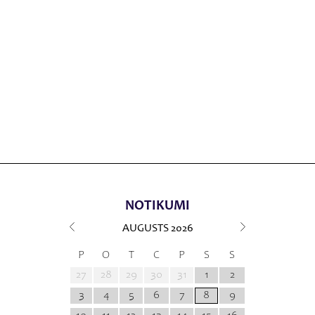
NOTIKUMI
AUGUSTS
2026
P
O
T
C
P
S
S
27
28
29
30
31
1
2
3
4
5
6
7
8
9