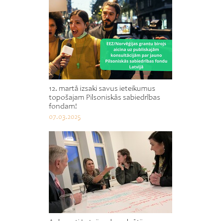
12. martā izsaki savus ieteikumus
topošajam Pilsoniskās sabiedrības
fondam!
07.03.2025