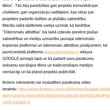
tīklos". Tās bija paredzētas gan projektu komunikācijas
cilvēkiem, gan organizāciju vadītājiem, kas vēlas par
projektos padarīto dalīties ar plašāku sabiedrību.
Mācību laikā dalībnieki varēja uzzināt, kā biedrībai
"Ūdensmalu attīstībai" īsā laikā izdevās pievērst plašas
sabiedrības un mediju uzmanību jaunajai ūdensmalu
kopienas platformai un ūdensmalu attīstības jautājumiem, kā
jaunizveidotā platforma
www.udensmalas.lv
iekļuva
GOOGLE pirmajā lapā un kā padarīt savu pasākumu
redzamu sociālajos tīklos un tradicionālajos medijos
vienlaicīgi un kā plānot projekta publicitāti.
Ikviens interesents var noskatīties pasākuma video
ierakstu:
https://www.dropbox.com/scl/fi/kjerlmg3luqqpk7no
rlkey=qhph4c4wlhgyk5h3hhgfdy5hp&fbclid=IwAR0l3JMQPt
SzKk-63g&dl=0