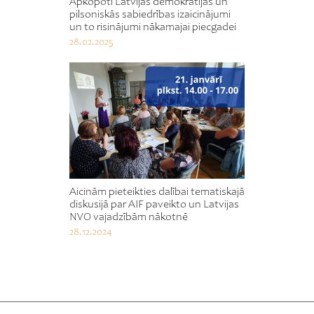
Apkopoti Latvijas demokrātijas un
pilsoniskās sabiedrības izaicinājumi
un to risinājumi nākamajai piecgadei
28.02.2025
Aicinām pieteikties dalībai tematiskajā
diskusijā par AIF paveikto un Latvijas
NVO vajadzībām nākotnē
28.12.2024