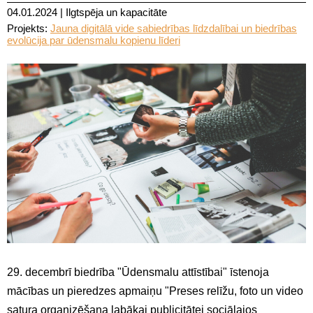
04.01.2024
|
Ilgtspēja un kapacitāte
Projekts:
Jauna digitālā vide sabiedrības līdzdalībai un biedrības
evolūcija par ūdensmalu kopienu līderi
29. decembrī biedrība "Ūdensmalu attīstībai" īstenoja
mācības un pieredzes apmaiņu "Preses relīžu, foto un video
satura organizēšana labākai publicitātei sociālajos