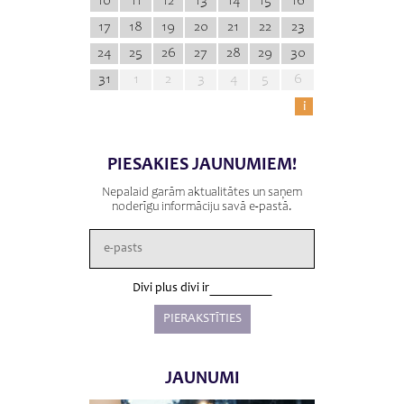
10
11
12
13
14
15
16
17
18
19
20
21
22
23
24
25
26
27
28
29
30
31
1
2
3
4
5
6
i
PIESAKIES JAUNUMIEM!
Nepalaid garām aktualitātes un saņem
noderīgu informāciju savā e-pastā.
Divi plus divi ir
JAUNUMI