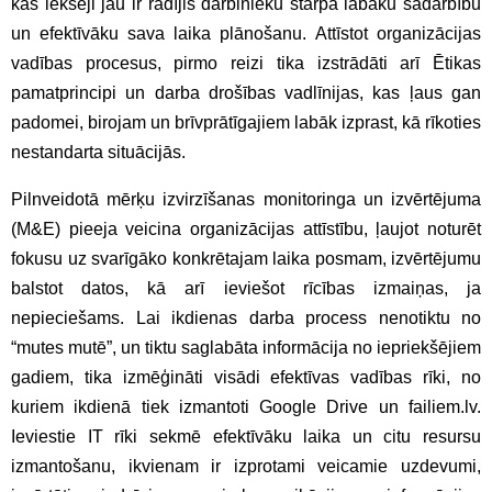
kas iekšēji jau ir radījis darbinieku starpā labāku sadarbību
un efektīvāku sava laika plānošanu. Attīstot organizācijas
vadības procesus, pirmo reizi tika izstrādāti arī Ētikas
pamatprincipi un darba drošības vadlīnijas, kas ļaus gan
padomei, birojam un brīvprātīgajiem labāk izprast, kā rīkoties
nestandarta situācijās.
Pilnveidotā mērķu izvirzīšanas monitoringa un izvērtējuma
(M&E) pieeja veicina organizācijas attīstību, ļaujot noturēt
fokusu uz svarīgāko konkrētajam laika posmam, izvērtējumu
balstot datos, kā arī ieviešot rīcības izmaiņas, ja
nepieciešams. Lai ikdienas darba process nenotiktu no
“mutes mutē”, un tiktu saglabāta informācija no iepriekšējiem
gadiem, tika izmēģināti visādi efektīvas vadības rīki, no
kuriem ikdienā tiek izmantoti Google Drive un failiem.lv.
Ieviestie IT rīki sekmē efektīvāku laika un citu resursu
izmantošanu, ikvienam ir izprotami veicamie uzdevumi,