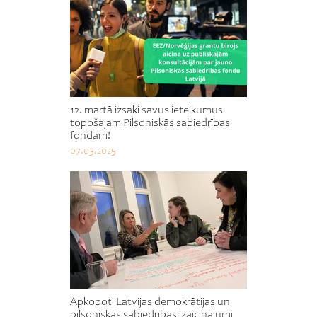
12. martā izsaki savus ieteikumus
topošajam Pilsoniskās sabiedrības
fondam!
07.03.2025
Apkopoti Latvijas demokrātijas un
pilsoniskās sabiedrības izaicinājumi