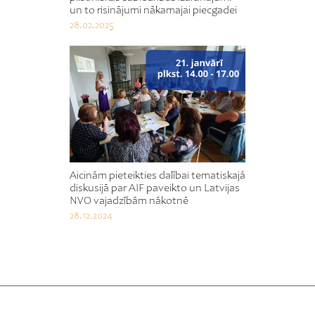
un to risinājumi nākamajai piecgadei
28.02.2025
Aicinām pieteikties dalībai tematiskajā
diskusijā par AIF paveikto un Latvijas
NVO vajadzībām nākotnē
28.12.2024