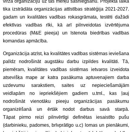
virza organizāciju uz tās mērķu sasniegšanu. Projekta laikā
tika izstrādāta organizācijas attīstības stratēģija 2021-2027.
gadam un kvalitātes vadības rokasgrāmata, testēti dažādi
efektīvas vadības rīki, kā arī pilnveidotas izvērtējuma
procedūras (M&E pieeja) un īstenota biedrības vadības
komandas apmācība.
Organizācija atzīst, ka kvalitātes vadības sistēmas ieviešana
palīdz nodrošināt augstāku darbu izpildes kvalitāti. Tā,
piemēram, kvalitātes vadības sistēmas ietvaros izveidota
atsevišķa mape ar katra pasākuma aptuvenajiem darba
uzdevumu sarakstiem, saites uz nepieciešamājām
veidlapām no iepriekšējiem gadiem u.tml., kas ļauj
nodrošināt vienotāku pieeju organizācijas pasākumu
organizēšanā un ērtāk nodot darbus savā starpā.
Tāpat pirmo reizi pilnvērtīgi definētas iesaistīto pušu
(darbinieku, padomes, brīvprātīgo u.c) lomas un pienākumi,