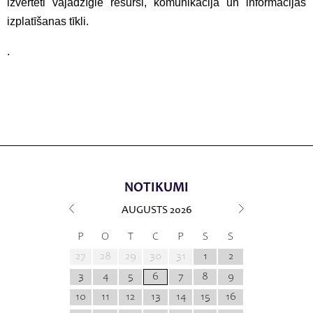
izvērtēti vajadzīgie resursi, komunikācija un informācijas
izplatīšanas tīkli.
.
NOTIKUMI
AUGUSTS
2026
P
O
T
C
P
S
S
27
28
29
30
31
1
2
3
4
5
6
7
8
9
10
11
12
13
14
15
16