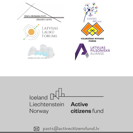
pasts@activecitizensfund.lv