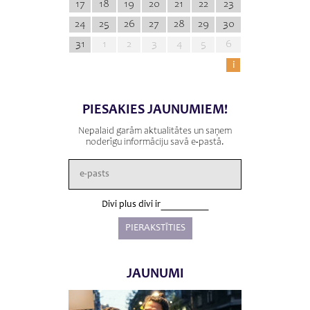
17
18
19
20
21
22
23
24
25
26
27
28
29
30
31
1
2
3
4
5
6
i
PIESAKIES JAUNUMIEM!
Nepalaid garām aktualitātes un saņem
noderīgu informāciju savā e-pastā.
Divi plus divi ir
JAUNUMI