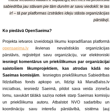
sabiedrība jau stāvam pie tām durvīm ar savu viedokli: te tas
ir! – tā par platformas izstrādes ideju stāsta organizācijas
pārstāvji.
Ko piedāvā OpenSaeima?
Projekta ietvaros izveidotajā likumu kopradīšanas platformā
opensaeima.lv
ikvienas nevalstiskās organizācijas
pārstāvis, reģistrējot savu organizāciju, var elektroniski
iesniegt komentārus un priekšlikumus par organizācijai
saistošiem likumprojektiem, kas atrodas kādā no
Saeimas komisijām
. Iesniegtos priekšlikumus Sabiedrības
līdzdalības fonds apkopo un, līdzīgi kā ManaBalss.lv
iniciatīvas, iesniedz Saeimā, pildot sava veida ziņneša
lomu, savukārt tālākā saziņa notiek starp Saeimas komisiju
un priekšlikuma autoru. Atbalstot NVO sadarbību un
koordināciju savu interešu pārstāvībā, sistēma ļauj