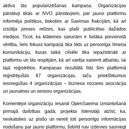
aktīva tās popularizēšanas kampaņa. Organizācijas
pārstāvji tikās ar NVO pārstāvjiem, par jauno platformu
informēja politiķus, tiekoties ar Saeimas frakcijām, kā arī
izsūtīja preses relīzes, kas plaši publicētas dažādos
medijos. Ticot, ka klātienes sarunām ir lielāka pievienotā
vērtība, liels fokuss kampaņā tika likts uz personīga līmeņa
komunikāciju, kuras laikā cilvēki tika iepazīstināti ar
platformu un tās iespējām, kā arī varēja saņemt atbalstu, lai
tajā reģistrētos. Kampaņas rezultātā līdz šim platformā
reģistrējušās 67 organizācijas, taču priekšlikumus
iesniegušas 4 organizācijas – biznesa nozares asociācija
un jaunatnes un senioru organizācijas.
Komentējot organizāciju iesaisti OpenSaeima izmantošanā
pirmajā darbības gadā, projekta īstenotāji atzīst, ka,
neskatoties uz plašo un nereti ļoti personīgo informācijas
nodošanu par jauno platformu, šobrīd nav izdevies sasniegt