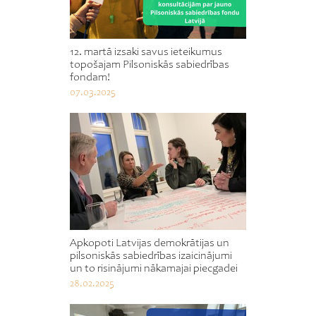
12. martā izsaki savus ieteikumus
topošajam Pilsoniskās sabiedrības
fondam!
07.03.2025
Apkopoti Latvijas demokrātijas un
pilsoniskās sabiedrības izaicinājumi
un to risinājumi nākamajai piecgadei
28.02.2025