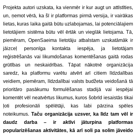
Projekta autori uzskata, ka vienmēr ir kur augt un attīstīties,
un, ņemot vērā, ka šī ir platformas pirmā versija, ir vairākas
lietas, kuras laika gaitā būtu uzlabojamas, lai potenciālajiem
lietotājiem sistēma būtu vēl ērtāk un vieglāk lietojama. Tā,
piemēram, OpenSaeima lietotāju atbalstam uzskatāmāk ir
jāizceļ personīga kontakta iespēja, ja lietotājam
reģistrēšanās vai likumdošanas komentēšanas gaitā rodas
grūtības un neskaidrības. Tāpat nākotnē organizācija
saredz, ka platformu varētu atvērt arī citiem līdzdalības
veidiem, piemēram, līdzdalībai valsts budžeta veidošanā tā
prioritāro pasākumu formulēšanas stadijā vai iespējai
komentēt vēl neatvērtus likumus, kuros šobrīd iesaistās tikai
ļoti profesionāli spēlētāji, kas labi pārzina spēles
noteikumus.
Taču organizācija uzsver, ka līdz tam vēl ir
daudz darba – ir aktīvi jāturpina platformas
popularizēšanas aktivitātes, kā arī soli pa solim jāveido