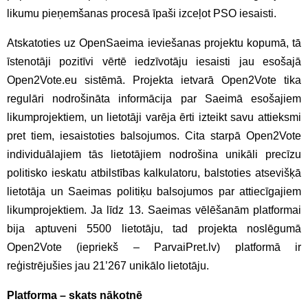
likumu pieņemšanas procesā īpaši izceļot PSO iesaisti.
Atskatoties uz OpenSaeima ieviešanas projektu kopumā, tā
īstenotāji pozitīvi vērtē iedzīvotāju iesaisti jau esošajā
Open2Vote.eu sistēmā. Projekta ietvarā Open2Vote tika
regulāri nodrošināta informācija par Saeimā esošajiem
likumprojektiem, un lietotāji varēja ērti izteikt savu attieksmi
pret tiem, iesaistoties balsojumos. Cita starpā Open2Vote
individuālajiem tās lietotājiem nodrošina unikāli precīzu
politisko ieskatu atbilstības kalkulatoru, balstoties atsevišķā
lietotāja un Saeimas politiķu balsojumos par attiecīgajiem
likumprojektiem. Ja līdz 13. Saeimas vēlēšanām platformai
bija aptuveni 5500 lietotāju, tad projekta noslēgumā
Open2Vote (iepriekš – ParvaiPret.lv) platformā ir
reģistrējušies jau 21’267 unikālo lietotāju.
Platforma – skats nākotnē