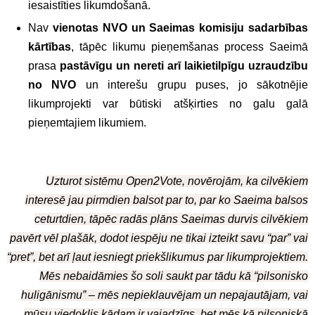
iesaistīties likumdošanā.
Nav
vienotas NVO un Saeimas komisiju sadarbības
kārtības
, tāpēc likumu pieņemšanas process Saeimā
prasa
pastāvīgu un nereti arī laikietilpīgu uzraudzību
no NVO
un interešu grupu puses, jo sākotnējie
likumprojekti var būtiski atšķirties no galu galā
pieņemtajiem likumiem.
Uzturot sistēmu Open2Vote, novērojām, ka cilvēkiem
interesē jau pirmdien balsot par to, par ko Saeima balsos
ceturtdien, tāpēc radās plāns Saeimas durvis cilvēkiem
pavērt vēl plašāk, dodot iespēju ne tikai izteikt savu “par” vai
“pret”, bet arī ļaut iesniegt priekšlikumus par likumprojektiem.
Mēs nebaidāmies šo soli saukt par tādu kā “pilsonisko
huligānismu” – mēs nepieklauvējam un nepajautājam, vai
mūsu viedoklis kādam ir vajadzīgs, bet mēs kā pilsoniskā