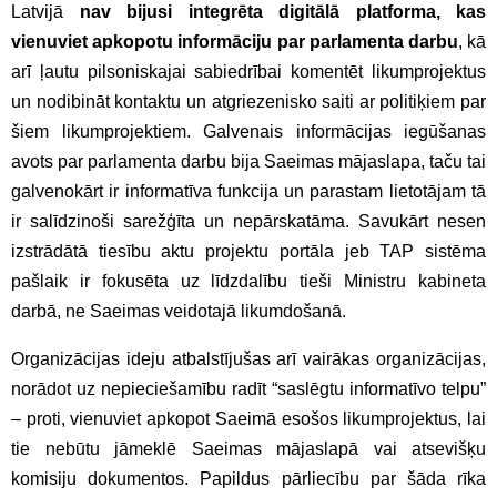
Latvijā
nav bijusi integrēta digitālā platforma, kas
vienuviet apkopotu informāciju par parlamenta darbu
, kā
arī ļautu pilsoniskajai sabiedrībai komentēt likumprojektus
un nodibināt kontaktu un atgriezenisko saiti ar politiķiem par
šiem likumprojektiem. Galvenais informācijas iegūšanas
avots par parlamenta darbu bija Saeimas mājaslapa, taču tai
galvenokārt ir informatīva funkcija un parastam lietotājam tā
ir salīdzinoši sarežģīta un nepārskatāma. Savukārt nesen
izstrādātā tiesību aktu projektu portāla jeb TAP sistēma
pašlaik ir fokusēta uz līdzdalību tieši Ministru kabineta
darbā, ne Saeimas veidotajā likumdošanā.
Organizācijas ideju atbalstījušas arī vairākas organizācijas,
norādot uz nepieciešamību radīt “saslēgtu informatīvo telpu”
– proti, vienuviet apkopot Saeimā esošos likumprojektus, lai
tie nebūtu jāmeklē Saeimas mājaslapā vai atsevišķu
komisiju dokumentos. Papildus pārliecību par šāda rīka