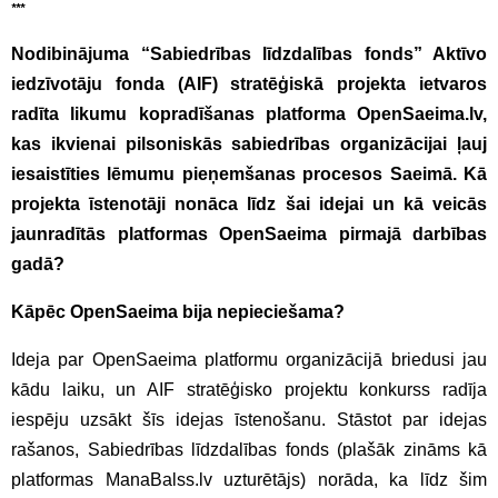
***
Nodibinājuma “Sabiedrības līdzdalības fonds” Aktīvo
iedzīvotāju fonda (AIF) stratēģiskā projekta ietvaros
radīta likumu kopradīšanas platforma OpenSaeima.lv,
kas ikvienai pilsoniskās sabiedrības organizācijai ļauj
iesaistīties lēmumu pieņemšanas procesos Saeimā. Kā
projekta īstenotāji nonāca līdz šai idejai un kā veicās
jaunradītās platformas OpenSaeima pirmajā darbības
gadā?
Kāpēc OpenSaeima bija nepieciešama?
Ideja par OpenSaeima platformu organizācijā briedusi jau
kādu laiku, un AIF stratēģisko projektu konkurss radīja
iespēju uzsākt šīs idejas īstenošanu. Stāstot par idejas
rašanos, Sabiedrības līdzdalības fonds (plašāk zināms kā
platformas ManaBalss.lv uzturētājs) norāda, ka līdz šim