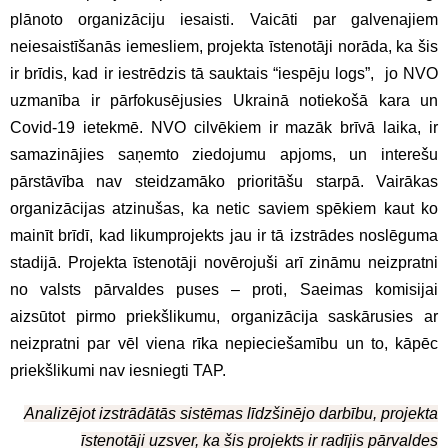
plānoto organizāciju iesaisti. Vaicāti par galvenajiem
neiesaistīšanās iemesliem, projekta īstenotāji norāda, ka šis
ir brīdis, kad ir iestrēdzis tā sauktais “iespēju logs”, jo NVO
uzmanība ir pārfokusējusies Ukrainā notiekošā kara un
Covid-19 ietekmē. NVO cilvēkiem ir mazāk brīvā laika, ir
samazinājies saņemto ziedojumu apjoms, un interešu
pārstāvība nav steidzamāko prioritāšu starpā. Vairākas
organizācijas atzinušas, ka netic saviem spēkiem kaut ko
mainīt brīdī, kad likumprojekts jau ir tā izstrādes noslēguma
stadijā. Projekta īstenotāji novērojuši arī zināmu neizpratni
no valsts pārvaldes puses – proti, Saeimas komisijai
aizsūtot pirmo priekšlikumu, organizācija saskārusies ar
neizpratni par vēl viena rīka nepieciešamību un to, kāpēc
priekšlikumi nav iesniegti TAP.
Analizējot izstrādātās sistēmas līdzšinējo darbību, projekta
īstenotāji uzsver, ka šis projekts ir radījis pārvaldes