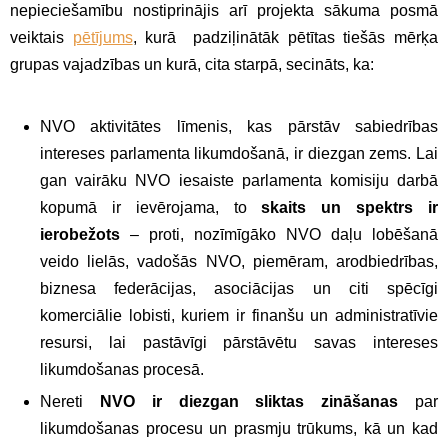
nepieciešamību nostiprinājis arī projekta sākuma posmā
veiktais
pētījums
, kurā padziļinātāk pētītas tiešās mērķa
grupas vajadzības un kurā, cita starpā, secināts, ka:
NVO aktivitātes līmenis, kas pārstāv sabiedrības
intereses parlamenta likumdošanā, ir diezgan zems. Lai
gan vairāku NVO iesaiste parlamenta komisiju darbā
kopumā ir ievērojama, to
skaits un spektrs ir
ierobežots
– proti, nozīmīgāko NVO daļu lobēšanā
veido lielās, vadošās NVO, piemēram, arodbiedrības,
biznesa federācijas, asociācijas un citi spēcīgi
komerciālie lobisti, kuriem ir finanšu un administratīvie
resursi, lai pastāvīgi pārstāvētu savas intereses
likumdošanas procesā.
Nereti
NVO ir diezgan sliktas zināšanas
par
likumdošanas procesu un prasmju trūkums, kā un kad