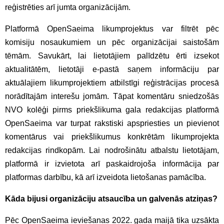
reģistrēties arī jumta organizācijām.
Platformā OpenSaeima likumprojektus var filtrēt pēc
komisiju nosaukumiem un pēc organizācijai saistošām
tēmām. Savukārt, lai lietotājiem palīdzētu ērti izsekot
aktualitātēm, lietotāji e-pastā saņem informāciju par
aktuālajiem likumprojektiem atbilstīgi reģistrācijas procesā
norādītajām interešu jomām. Tāpat komentāru sniedzošās
NVO kolēģi pirms priekšlikuma gala redakcijas platformā
OpenSaeima var turpat rakstiski apspriesties un pievienot
komentārus vai priekšlikumus konkrētām likumprojekta
redakcijas rindkopām. Lai nodrošinātu atbalstu lietotājam,
platformā ir izvietota arī paskaidrojoša informācija par
platformas darbību, kā arī izveidota lietošanas pamācība.
Kāda bijusi organizāciju atsaucība un galvenās atziņas?
Pēc OpenSaeima ieviešanas 2022. gada maijā tika uzsākta