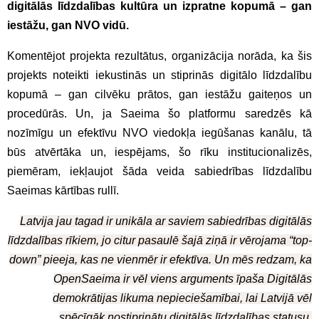
digitālās līdzdalības kultūra un izpratne kopumā – gan
iestāžu, gan NVO vidū.
Komentējot projekta rezultātus, organizācija norāda, ka šis
projekts noteikti iekustinās un stiprinās digitālo līdzdalību
kopumā – gan cilvēku prātos, gan iestāžu gaiteņos un
procedūrās. Un, ja Saeima šo platformu saredzēs kā
nozīmīgu un efektīvu NVO viedokļa iegūšanas kanālu, tā
būs atvērtāka un, iespējams, šo rīku institucionalizēs,
piemēram, iekļaujot šāda veida sabiedrības līdzdalību
Saeimas kārtības rullī.
Latvija jau tagad ir unikāla ar saviem sabiedrības digitālās
līdzdalības rīkiem, jo citur pasaulē šajā ziņā ir vērojama “top-
down” pieeja, kas ne vienmēr ir efektīva. Un mēs redzam, ka
OpenSaeima ir vēl viens arguments īpaša Digitālās
demokrātijas likuma nepieciešamībai, lai Latvijā vēl
spēcīgāk nostiprinātu digitālās līdzdalības statusu.