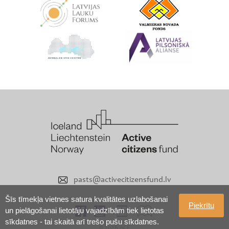
pasts@activecitizensfund.lv
Šīs tīmekļa vietnes satura kvalitātes uzlabošanai
Piekrītu
un pielāgošanai lietotāju vajadzībām tiek lietotas
sīkdatnes - tai skaitā arī trešo pušu sīkdatnes.
© 2026 ACF