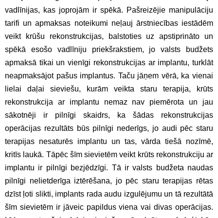
vadlīnijas, kas joprojām ir spēkā. Pašreizējie manipulāciju
tarifi un apmaksas noteikumi neļauj ārstniecības iestādēm
veikt krūšu rekonstrukcijas, balstoties uz apstiprināto un
spēkā esošo vadlīniju priekšrakstiem, jo valsts budžets
apmaksā tikai un vienīgi rekonstrukcijas ar implantu, turklāt
neapmaksājot pašus implantus. Taču jāņem vērā, ka vienai
lielai daļai sieviešu, kurām veikta staru terapija, krūts
rekonstrukcija ar implantu nemaz nav piemērota un jau
sākotnēji ir pilnīgi skaidrs, ka šādas rekonstrukcijas
operācijas rezultāts būs pilnīgi nederīgs, jo audi pēc staru
terapijas nesaturēs implantu un tas, vārda tiešā nozīmē,
kritīs laukā. Tāpēc šīm sievietēm veikt krūts rekonstrukciju ar
implantu ir pilnīgi bezjēdzīgi. Tā ir valsts budžeta naudas
pilnīgi nelietderīga iztērēšana, jo pēc staru terapijas rētas
dzīst ļoti slikti, implants rada audu izgulējumu un tā rezultātā
šīm sievietēm ir jāveic papildus viena vai divas operācijas.