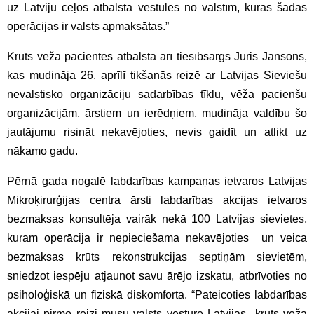
uz Latviju ceļos atbalsta vēstules no valstīm, kurās šādas
operācijas ir valsts apmaksātas.”
Krūts vēža pacientes atbalsta arī tiesībsargs Juris Jansons,
kas mudināja 26. aprīlī tikšanās reizē ar Latvijas Sieviešu
nevalstisko organizāciju sadarbības tīklu, vēža pacienšu
organizācijām, ārstiem un ierēdņiem, mudināja valdību šo
jautājumu risināt nekavējoties, nevis gaidīt un atlikt uz
nākamo gadu.
Pērnā gada nogalē labdarības kampaņas ietvaros Latvijas
Mikroķirurģijas centra ārsti labdarības akcijas ietvaros
bezmaksas konsultēja vairāk nekā 100 Latvijas sievietes,
kuram operācija ir nepieciešama nekavējoties un veica
bezmaksas krūts rekonstrukcijas septiņām sievietēm,
sniedzot iespēju atjaunot savu ārējo izskatu, atbrīvoties no
psiholoģiskā un fiziskā diskomforta. “Pateicoties labdarības
akcijai pirmo reizi mūsu valsts vēsturē Latvijas krūts vēža