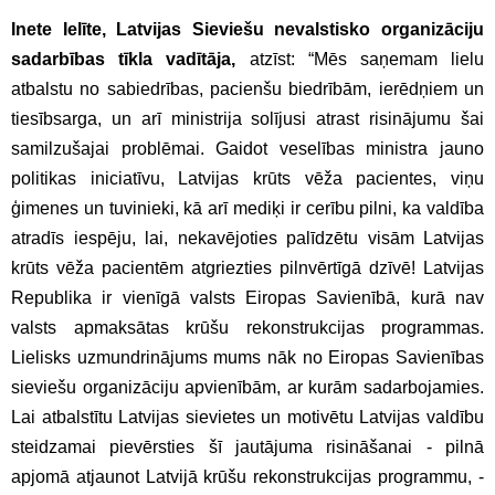
Inete Ielīte, Latvijas Sieviešu nevalstisko organizāciju
sadarbības tīkla vadītāja,
atzīst: “Mēs saņemam lielu
atbalstu no sabiedrības, pacienšu biedrībām, ierēdņiem un
tiesībsarga, un arī ministrija solījusi atrast risinājumu šai
samilzušajai problēmai. Gaidot veselības ministra jauno
politikas iniciatīvu, Latvijas krūts vēža pacientes, viņu
ģimenes un tuvinieki, kā arī mediķi ir cerību pilni, ka valdība
atradīs iespēju, lai, nekavējoties palīdzētu visām Latvijas
krūts vēža pacientēm atgriezties pilnvērtīgā dzīvē! Latvijas
Republika ir vienīgā valsts Eiropas Savienībā, kurā nav
valsts apmaksātas krūšu rekonstrukcijas programmas.
Lielisks uzmundrinājums mums nāk no Eiropas Savienības
sieviešu organizāciju apvienībām, ar kurām sadarbojamies.
Lai atbalstītu Latvijas sievietes un motivētu Latvijas valdību
steidzamai pievērsties šī jautājuma risināšanai - pilnā
apjomā atjaunot Latvijā krūšu rekonstrukcijas programmu, -