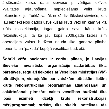
ārstēšanās kursa, daļai sieviešu pilnvērtīgas dzīves
kvalitātes atjaunošanai nepieciešams veikt krūts
rekonstrukciju. Turklāt vairāk nekā divi tūkstoši sieviešu, kas
jau iepriekšējos gados uzveikušas krūts vēzi un kam veikta
krūts mastektomija, tagad gaida savu kārtu krūts
rekonstrukcijai, tā kā jau kopš 2009.gada krīzes šīm
operācijām valsts budžeta nauda tika gandrīz pilnībā
noņemta un “pazuda” kopējā veselības budžetā.
Šobrīd vēža pacientes ir cerību pilnas, jo Latvijas
Sieviešu nevalstisko organizāciju sadarbības tīkla
pārstāves, regulāri tiekoties ar Veselības ministrijas (VM)
pārstāvjiem, vienojušās par vairākām būtiskām lietām
krūts rekonstrukcijas programmas atjaunošanai un
sakārtošanai:
pirmkārt,
valsts veselības budžetā tiks
īpaši iezīmēti līdzekļi krūts rekonstrukcijas
mērķprogrammai;
otrkārt,
tiks skaidri noteiktas tās