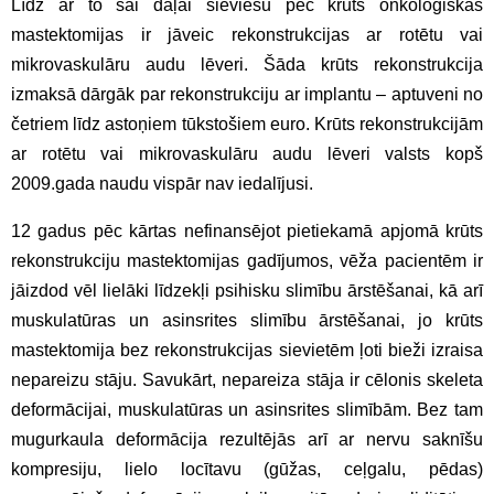
Līdz ar to šai daļai sieviešu pēc krūts onkoloģiskās
mastektomijas ir jāveic rekonstrukcijas ar rotētu vai
mikrovaskulāru audu lēveri. Šāda krūts rekonstrukcija
izmaksā dārgāk par rekonstrukciju ar implantu – aptuveni no
četriem līdz astoņiem tūkstošiem euro. Krūts rekonstrukcijām
ar rotētu vai mikrovaskulāru audu lēveri valsts kopš
2009.gada naudu vispār nav iedalījusi.
12 gadus pēc kārtas nefinansējot pietiekamā apjomā krūts
rekonstrukciju mastektomijas gadījumos, vēža pacientēm ir
jāizdod vēl lielāki līdzekļi psihisku slimību ārstēšanai, kā arī
muskulatūras un asinsrites slimību ārstēšanai, jo krūts
mastektomija bez rekonstrukcijas sievietēm ļoti bieži izraisa
nepareizu stāju. Savukārt, nepareiza stāja ir cēlonis skeleta
deformācijai, muskulatūras un asinsrites slimībām. Bez tam
mugurkaula deformācija rezultējās arī ar nervu saknīšu
kompresiju, lielo locītavu (gūžas, ceļgalu, pēdas)