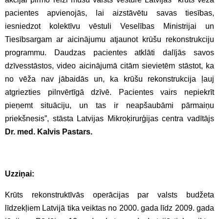
pacientes apvienojās, lai aizstāvētu savas tiesības,
iesniedzot kolektīvu vēstuli Veselības Ministrijai un
Tiesībsargam ar aicinājumu atjaunot krūšu rekonstrukciju
programmu. Daudzas pacientes atklāti dalījās savos
dzīvesstāstos, video aicinājumā citām sievietēm stāstot, ka
no vēža nav jābaidās un, ka krūšu rekonstrukcija ļauj
atgriezties pilnvērtīgā dzīvē. Pacientes vairs nepiekrīt
pieņemt situāciju, un tas ir neapšaubāmi pārmaiņu
priekšnesis”, stāsta Latvijas Mikroķirurģijas centra vadītājs
Dr. med. Kalvis Pastars.
Uzziņai:
Krūts rekonstruktīvās operācijas par valsts budžeta
līdzekļiem Latvijā tika veiktas no 2000. gada līdz 2009. gada