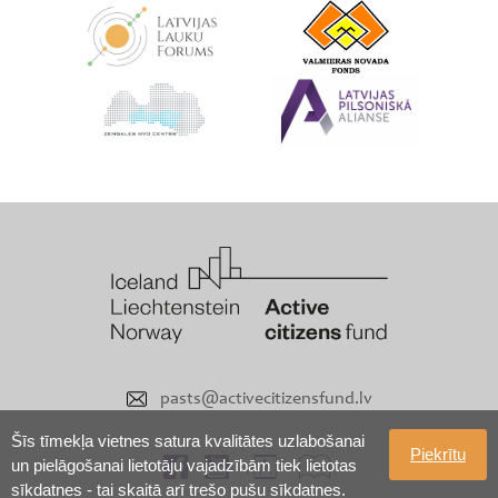
pasts@activecitizensfund.lv
Šīs tīmekļa vietnes satura kvalitātes uzlabošanai
Piekrītu
un pielāgošanai lietotāju vajadzībām tiek lietotas
sīkdatnes - tai skaitā arī trešo pušu sīkdatnes.