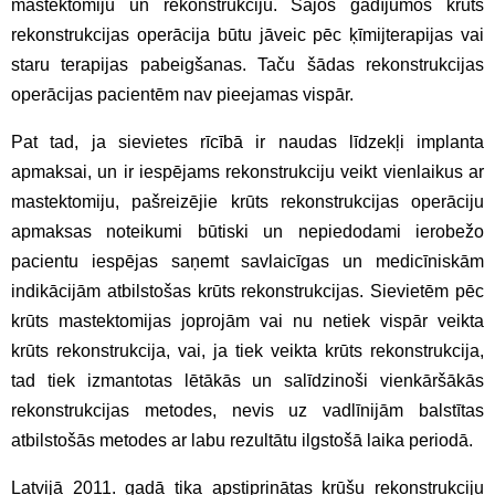
mastektomiju un rekonstrukciju. Šajos gadījumos krūts
rekonstrukcijas operācija būtu jāveic pēc ķīmijterapijas vai
staru terapijas pabeigšanas. Taču šādas rekonstrukcijas
operācijas pacientēm nav pieejamas vispār.
Pat tad, ja sievietes rīcībā ir naudas līdzekļi implanta
apmaksai, un ir iespējams rekonstrukciju veikt vienlaikus ar
mastektomiju, pašreizējie krūts rekonstrukcijas operāciju
apmaksas noteikumi būtiski un nepiedodami ierobežo
pacientu iespējas saņemt savlaicīgas un medicīniskām
indikācijām atbilstošas krūts rekonstrukcijas. Sievietēm pēc
krūts mastektomijas joprojām vai nu netiek vispār veikta
krūts rekonstrukcija, vai, ja tiek veikta krūts rekonstrukcija,
tad tiek izmantotas lētākās un salīdzinoši vienkāršākās
rekonstrukcijas metodes, nevis uz vadlīnijām balstītas
atbilstošās metodes ar labu rezultātu ilgstošā laika periodā.
Latvijā 2011. gadā tika apstiprinātas krūšu rekonstrukciju