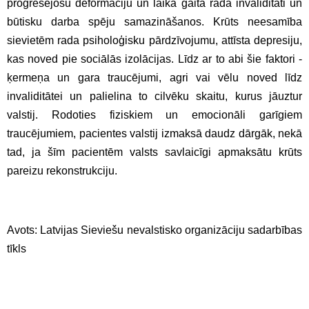
progresējošu deformāciju un laika gaitā rada invaliditāti un
būtisku darba spēju samazināšanos. Krūts neesamība
sievietēm rada psiholoģisku pārdzīvojumu, attīsta depresiju,
kas noved pie sociālās izolācijas. Līdz ar to abi šie faktori -
ķermeņa un gara traucējumi, agri vai vēlu noved līdz
invaliditātei un palielina to cilvēku skaitu, kurus jāuztur
valstij. Rodoties fiziskiem un emocionāli garīgiem
traucējumiem, pacientes valstij izmaksā daudz dārgāk, nekā
tad, ja šīm pacientēm valsts savlaicīgi apmaksātu krūts
pareizu rekonstrukciju.
Avots: Latvijas Sieviešu nevalstisko organizāciju sadarbības
tīkls