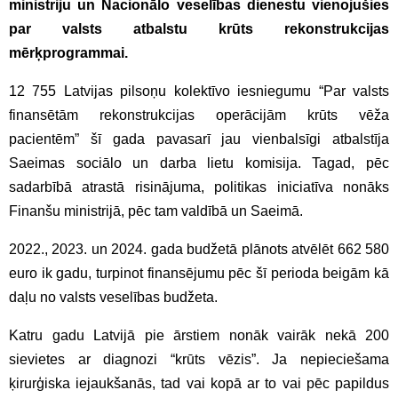
ministriju un Nacionālo veselības dienestu vienojušies
par valsts atbalstu krūts rekonstrukcijas
mērķprogrammai.
12 755 Latvijas pilsoņu kolektīvo iesniegumu “Par valsts
finansētām rekonstrukcijas operācijām krūts vēža
pacientēm” šī gada pavasarī jau vienbalsīgi atbalstīja
Saeimas sociālo un darba lietu komisija. Tagad, pēc
sadarbībā atrastā risinājuma, politikas iniciatīva nonāks
Finanšu ministrijā, pēc tam valdībā un Saeimā.
2022., 2023. un 2024. gada budžetā plānots atvēlēt 662 580
euro ik gadu, turpinot finansējumu pēc šī perioda beigām kā
daļu no valsts veselības budžeta.
Katru gadu Latvijā pie ārstiem nonāk vairāk nekā 200
sievietes ar diagnozi “krūts vēzis”. Ja nepieciešama
ķirurģiska iejaukšanās, tad vai kopā ar to vai pēc papildus