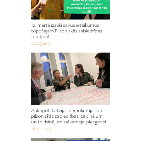
12. martā izsaki savus ieteikumus
topošajam Pilsoniskās sabiedrības
fondam!
07.03.2025
Apkopoti Latvijas demokrātijas un
pilsoniskās sabiedrības izaicinājumi
un to risinājumi nākamajai piecgadei
28.02.2025