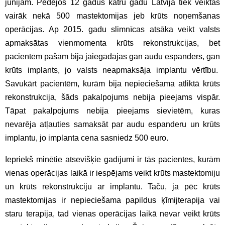
jūnijam. Pēdējos 12 gadus katru gadu Latvijā tiek veiktas
vairāk nekā 500 mastektomijas jeb krūts noņemšanas
operācijas. Ap 2015. gadu slimnīcas atsāka veikt valsts
apmaksātas vienmomenta krūts rekonstrukcijas, bet
pacientēm pašām bija jāiegādājas gan audu espanders, gan
krūts implants, jo valsts neapmaksāja implantu vērtību.
Savukārt pacientēm, kurām bija nepieciešama atliktā krūts
rekonstrukcija, šāds pakalpojums nebija pieejams vispār.
Tāpat pakalpojums nebija pieejams sievietēm, kuras
nevarēja atļauties samaksāt par audu espanderu un krūts
implantu, jo implanta cena sasniedz 500 euro.
Iepriekš minētie atsevišķie gadījumi ir tās pacientes, kurām
vienas operācijas laikā ir iespējams veikt krūts mastektomiju
un krūts rekonstrukciju ar implantu. Taču, ja pēc krūts
mastektomijas ir nepieciešama papildus ķīmijterapija vai
staru terapija, tad vienas operācijas laikā nevar veikt krūts