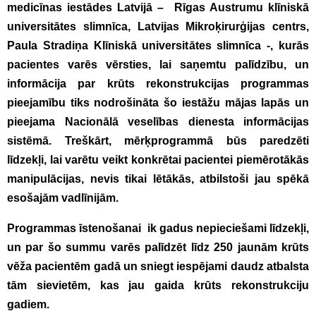
medicīnas iestādes Latvijā – Rīgas Austrumu klīniskā
universitātes slimnīca, Latvijas Mikroķirurģijas centrs,
Paula Stradiņa Klīniskā universitātes slimnīca -, kurās
pacientes varēs vērsties, lai saņemtu palīdzību, un
informācija par krūts rekonstrukcijas programmas
pieejamību tiks nodrošināta šo iestāžu mājas lapās un
pieejama Nacionālā veselības dienesta informācijas
sistēmā.
Treškārt,
mērķprogrammā būs paredzēti
līdzekļi, lai varētu veikt konkrētai pacientei piemērotākās
manipulācijas, nevis tikai lētākās, atbilstoši jau spēkā
esošajām vadlīnijām.
Programmas īstenošanai ik gadus nepieciešami līdzekļi,
un par šo summu varēs palīdzēt līdz 250 jaunām krūts
vēža pacientēm gadā un sniegt iespējami daudz atbalsta
tām sievietēm, kas jau gaida krūts rekonstrukciju
gadiem.