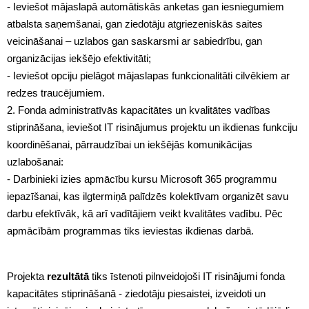
- Ieviešot mājaslapā automātiskās anketas gan iesniegumiem
atbalsta saņemšanai, gan ziedotāju atgriezeniskās saites
veicināšanai – uzlabos gan saskarsmi ar sabiedrību, gan
organizācijas iekšējo efektivitāti;
- Ieviešot opciju pielāgot mājaslapas funkcionalitāti cilvēkiem ar
redzes traucējumiem.
2. Fonda administratīvās kapacitātes un kvalitātes vadības
stiprināšana, ieviešot IT risinājumus projektu un ikdienas funkciju
koordinēšanai, pārraudzībai un iekšējās komunikācijas
uzlabošanai:
- Darbinieki izies apmācību kursu Microsoft 365 programmu
iepazīšanai, kas ilgtermiņā palīdzēs kolektīvam organizēt savu
darbu efektīvāk, kā arī vadītājiem veikt kvalitātes vadību. Pēc
apmācībām programmas tiks ieviestas ikdienas darbā.
Projekta
rezultātā
tiks īstenoti pilnveidojoši IT risinājumi fonda
kapacitātes stiprināšanā - ziedotāju piesaistei, izveidoti un