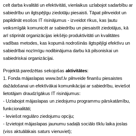
celt darba kvalitāti un efektivitāti, vienlaikus uzlabojot sadarbību ar
sabiedrību un ilgtspējīgu ziedotāju piesaisti. Tāpat pilnveidot un
papildināt esošos IT risinājumus - izveidot rīkus, kas ļautu
veiksmīgāk komunicēt ar sabiedrību un piesaistīt ziedotājus, kā
arī stiprināt organizācijas iekšējo produktivitāti un kvalitātes
vadības metodes, kas kopumā nodrošinās ilgtspējīgi efektīvu un
sabiedrībai nozīmīgu nodibinājuma darbu kā pilsoniskai un
sabiedriskai organizācijai.
Projektā paredzētas sekojošas
aktivitātes
:
1. Fonda mājaslapas www.bsf.lv pilnveide finanšu piesaistes
dažādošanai un efektīvākai komunikācijai ar sabiedrību, ieviešot
lietotājam draudzīgākus IT risinājumus:
- Uzlabojot mājaslapas un ziedojumu programmu pārskatāmību,
funkcionalitāti;
- Ieviešot regulāro ziedojumu opciju;
- Izvietojot mājaslapas jaunumu sadaļā sociālo tīklu laika joslas
(viss aktuālākais saturs vienuviet);