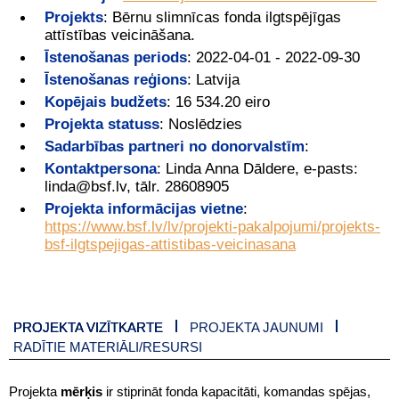
Projekts
:
Bērnu slimnīcas fonda ilgtspējīgas
attīstības veicināšana.
Īstenošanas periods
:
2022-04-01 - 2022-09-30
Īstenošanas reģions
:
Latvija
Kopējais budžets
:
16 534.20 eiro
Projekta statuss
:
Noslēdzies
Sadarbības partneri no donorvalstīm
:
Kontaktpersona
:
Linda Anna Dāldere, e-pasts:
linda@bsf.lv, tālr. 28608905
Projekta informācijas vietne
:
https://www.bsf.lv/lv/projekti-pakalpojumi/projekts-
bsf-ilgtspejigas-attistibas-veicinasana
PROJEKTA VIZĪTKARTE
PROJEKTA JAUNUMI
RADĪTIE MATERIĀLI/RESURSI
Projekta
mērķis
ir stiprināt fonda kapacitāti, komandas spējas,