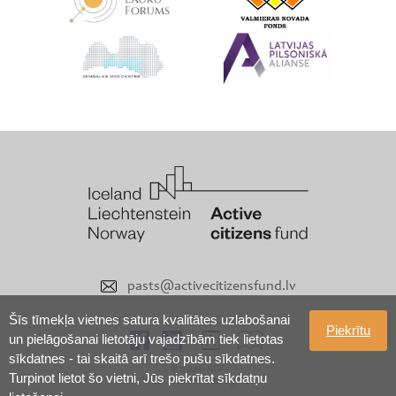
pasts@activecitizensfund.lv
Šīs tīmekļa vietnes satura kvalitātes uzlabošanai
Piekrītu
un pielāgošanai lietotāju vajadzībām tiek lietotas
sīkdatnes - tai skaitā arī trešo pušu sīkdatnes.
© 2026 ACF
Turpinot lietot šo vietni, Jūs piekrītat sīkdatņu
Visas tiesības aizsargātas