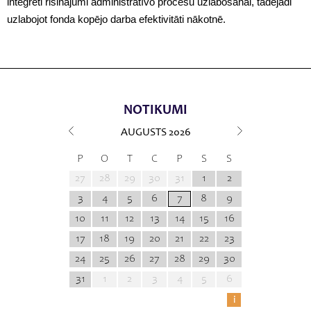
integrēti risinājumi administratīvo procesu uzlabošanai, tādējādi
uzlabojot fonda kopējo darba efektivitāti nākotnē.
NOTIKUMI
AUGUSTS
2026
P
O
T
C
P
S
S
27
28
29
30
31
1
2
3
4
5
6
7
8
9
10
11
12
13
14
15
16
17
18
19
20
21
22
23
24
25
26
27
28
29
30
31
1
2
3
4
5
6
i