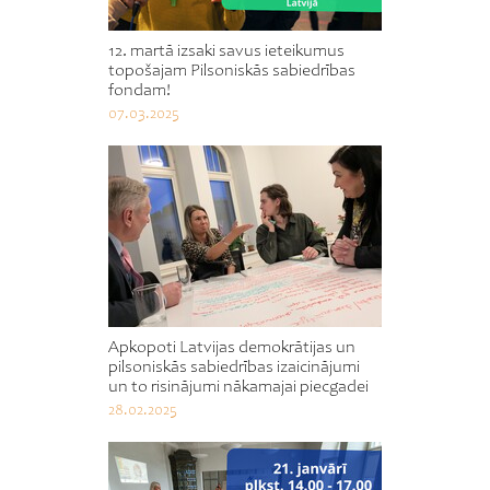
12. martā izsaki savus ieteikumus
topošajam Pilsoniskās sabiedrības
fondam!
07.03.2025
Apkopoti Latvijas demokrātijas un
pilsoniskās sabiedrības izaicinājumi
un to risinājumi nākamajai piecgadei
28.02.2025