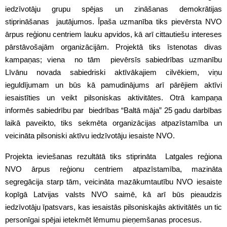
iedzīvotāju grupu spējas un zināšanas demokrātijas
stiprināšanas jautājumos. Īpaša uzmanība tiks pievērsta NVO
ārpus reģionu centriem lauku apvidos, kā arī cittautiešu intereses
pārstāvošajām organizācijām. Projektā tiks īstenotas divas
kampaņas; viena no tām pievērsīs sabiedrības uzmanību
Līvānu novada sabiedriski aktīvākajiem cilvēkiem, viņu
ieguldījumam un būs kā pamudinājums arī pārējiem aktīvi
iesaistīties un veikt pilsoniskas aktivitātes. Otrā kampaņa
informēs sabiedrību par biedrības “Baltā māja” 25 gadu darbības
laikā paveikto, tiks sekmēta organizācijas atpazīstamība un
veicināta pilsoniski aktīvu iedzīvotāju iesaiste NVO.
Projekta ieviešanas rezultātā tiks stiprināta Latgales reģiona
NVO ārpus reģionu centriem atpazīstamība, mazināta
segregācija starp tām, veicināta mazākumtautību NVO iesaiste
kopīgā Latvijas valsts NVO saimē, kā arī būs pieaudzis
iedzīvotāju īpatsvars, kas iesaistās pilsoniskajās aktivitātēs un tic
personīgai spējai ietekmēt lēmumu pieņemšanas procesus.