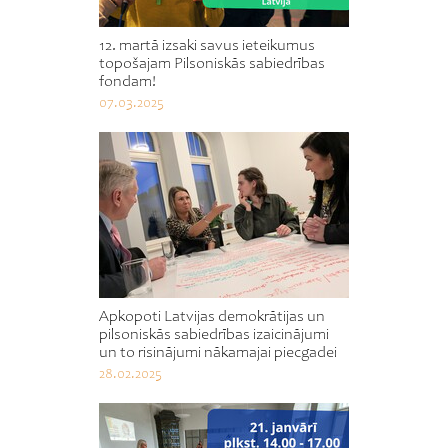
12. martā izsaki savus ieteikumus
topošajam Pilsoniskās sabiedrības
fondam!
07.03.2025
Apkopoti Latvijas demokrātijas un
pilsoniskās sabiedrības izaicinājumi
un to risinājumi nākamajai piecgadei
28.02.2025