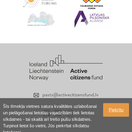
pasts@activecitizensfund.lv
Šīs tīmekļa vietnes satura kvalitātes uzlabošanai
Piekrītu
un pielāgošanai lietotāju vajadzībām tiek lietotas
sīkdatnes - tai skaitā arī trešo pušu sīkdatnes.
© 2026 ACF
Turpinot lietot šo vietni, Jūs piekrītat sīkdatņu
Visas tiesības aizsargātas