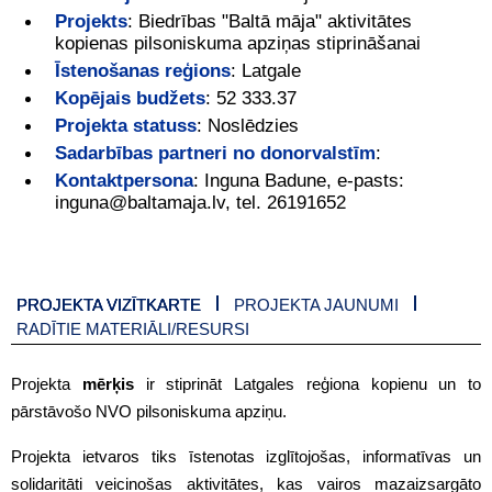
Projekts
:
Biedrības "Baltā māja" aktivitātes
kopienas pilsoniskuma apziņas stiprināšanai
Īstenošanas reģions
:
Latgale
Kopējais budžets
:
52 333.37
Projekta statuss
:
Noslēdzies
Sadarbības partneri no donorvalstīm
:
Kontaktpersona
:
Inguna Badune, e-pasts:
inguna@baltamaja.lv, tel. 26191652
PROJEKTA VIZĪTKARTE
PROJEKTA JAUNUMI
RADĪTIE MATERIĀLI/RESURSI
Projekta
mērķis
ir stiprināt Latgales reģiona kopienu un to
pārstāvošo NVO pilsoniskuma apziņu.
Projekta ietvaros tiks īstenotas izglītojošas, informatīvas un
solidaritāti veicinošas aktivitātes, kas vairos mazaizsargāto