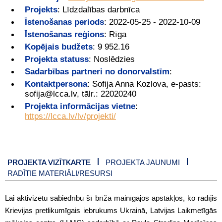
Projekts
:
Līdzdalības darbnīca
Īstenošanas periods
:
2022-05-25 - 2022-10-09
Īstenošanas reģions
:
Rīga
Kopējais budžets
:
9 952.16
Projekta statuss
:
Noslēdzies
Sadarbības partneri no donorvalstīm
:
Kontaktpersona
:
Sofija Anna Kozlova, e-pasts:
sofija@lcca.lv, tālr.: 22020240
Projekta informācijas vietne
:
https://lcca.lv/lv/projekti/
PROJEKTA VIZĪTKARTE
PROJEKTA JAUNUMI
RADĪTIE MATERIĀLI/RESURSI
Lai aktivizētu sabiedrību šī brīža mainīgajos apstākļos, ko radījis
Krievijas pretlikumīgais iebrukums Ukrainā, Latvijas Laikmetīgās