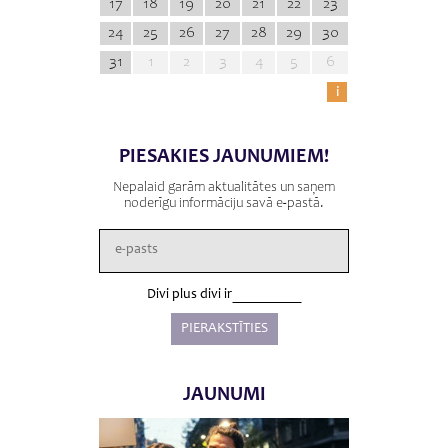
17
18
19
20
21
22
23
24
25
26
27
28
29
30
31
1
2
3
4
5
6
i
PIESAKIES JAUNUMIEM!
Nepalaid garām aktualitātes un saņem
noderīgu informāciju savā e-pastā.
Divi plus divi ir
JAUNUMI