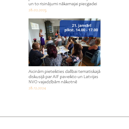
un to risinājumi nākamajai piecgadei
28.02.2025
Aicinām pieteikties dalībai tematiskajā
diskusijā par AIF paveikto un Latvijas
NVO vajadzībām nākotnē
28.12.2024