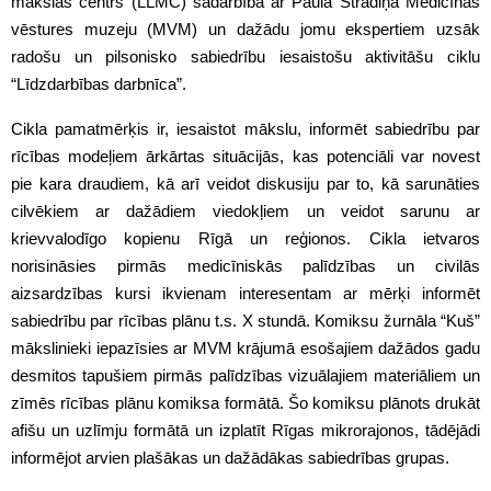
mākslas centrs (LLMC) sadarbībā ar Paula Stradiņa Medicīnas
vēstures muzeju (MVM) un dažādu jomu ekspertiem uzsāk
radošu un pilsonisko sabiedrību iesaistošu aktivitāšu ciklu
“Līdzdarbības darbnīca”.
Cikla pamatmērķis ir, iesaistot mākslu, informēt sabiedrību par
rīcības modeļiem ārkārtas situācijās, kas potenciāli var novest
pie kara draudiem, kā arī veidot diskusiju par to, kā sarunāties
cilvēkiem ar dažādiem viedokļiem un veidot sarunu ar
krievvalodīgo kopienu Rīgā un reģionos. Cikla ietvaros
norisināsies pirmās medicīniskās palīdzības un civilās
aizsardzības kursi ikvienam interesentam ar mērķi informēt
sabiedrību par rīcības plānu t.s. X stundā. Komiksu žurnāla “Kuš”
mākslinieki iepazīsies ar MVM krājumā esošajiem dažādos gadu
desmitos tapušiem pirmās palīdzības vizuālajiem materiāliem un
zīmēs rīcības plānu komiksa formātā. Šo komiksu plānots drukāt
afišu un uzlīmju formātā un izplatīt Rīgas mikrorajonos, tādējādi
informējot arvien plašākas un dažādākas sabiedrības grupas.