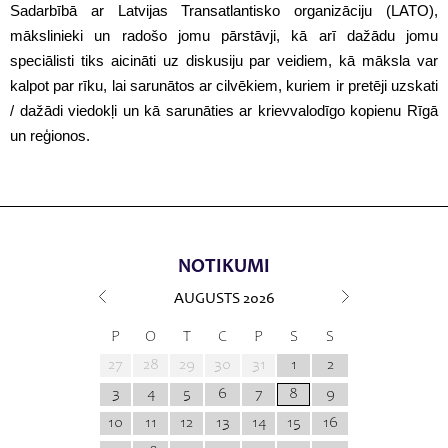
Sadarbībā ar Latvijas Transatlantisko organizāciju (LATO),
mākslinieki un radošo jomu pārstāvji, kā arī dažādu jomu
speciālisti tiks aicināti uz diskusiju par veidiem, kā māksla var
kalpot par rīku, lai sarunātos ar cilvēkiem, kuriem ir pretēji uzskati
/ dažādi viedokļi un kā sarunāties ar krievvalodīgo kopienu Rīgā
un reģionos.
NOTIKUMI
AUGUSTS
2026
P
O
T
C
P
S
S
27
28
29
30
31
1
2
3
4
5
6
7
8
9
10
11
12
13
14
15
16