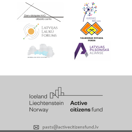
pasts@activecitizensfund.lv