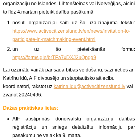
organizāciju no Islandes, Lihtenšteinas vai Norvēģijas, aicini
to līdz 4.martam pieteikt dalību pasākumā:
nosūti organizācijai saiti uz šo uzaicinājuma tekstu:
https://www.activecitizensfund.lv/en/news/invitation-to-
participate-in-matchmaking-event.html
un uz šo pieteikšanās formu:
https://forms.gle/brTFa7xDXJ2uQngg9
Lai uzzinātu vairāk par sadarbības veidošanu, sazinieties ar
Katrīnu Idū, AIF divpusējo un starptautisko attiecību
koordinatori, rakstot uz
katrina.idu@activecitizensfund.lv
vai
zvanot 20240496.
Dažas praktiskas lietas:
AIF apstiprinās donorvalstu organizāciju dalības
reģistrāciju un sniegs detalizētu informāciju par
pasākumu ne vēlāk kā 9. martā.