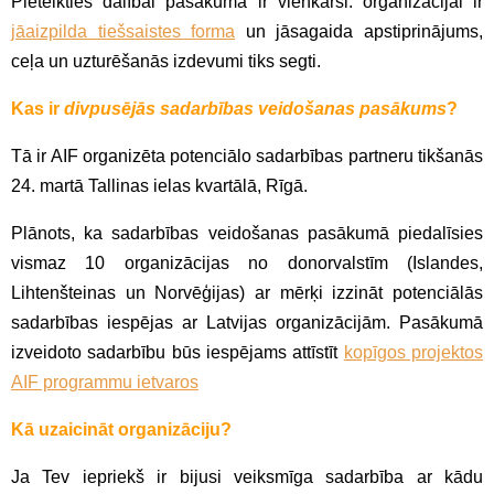
Pieteikties dalībai pasākumā ir vienkārši: organizācijai ir
jāaizpilda tiešsaistes forma
un jāsagaida apstiprinājums,
ceļa un uzturēšanās izdevumi tiks segti.
Kas ir
divpusējās sadarbības veidošanas pasākums
?
Tā ir AIF organizēta potenciālo sadarbības partneru tikšanās
24. martā Tallinas ielas kvartālā, Rīgā.
Plānots, ka sadarbības veidošanas pasākumā piedalīsies
vismaz 10 organizācijas no donorvalstīm (Islandes,
Lihtenšteinas un Norvēģijas) ar mērķi izzināt potenciālās
sadarbības iespējas ar Latvijas organizācijām. Pasākumā
izveidoto sadarbību būs iespējams attīstīt
kopīgos projektos
AIF programmu ietvaros
Kā uzaicināt organizāciju?
Ja Tev iepriekš ir bijusi veiksmīga sadarbība ar kādu