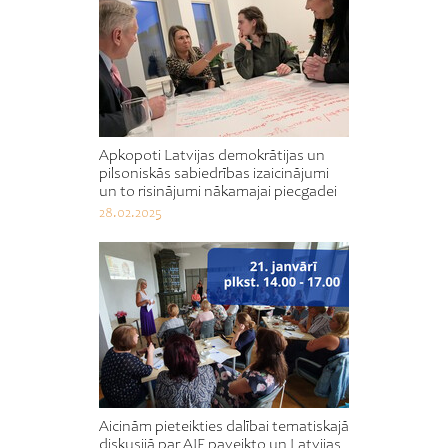
Apkopoti Latvijas demokrātijas un
pilsoniskās sabiedrības izaicinājumi
un to risinājumi nākamajai piecgadei
28.02.2025
Aicinām pieteikties dalībai tematiskajā
diskusijā par AIF paveikto un Latvijas