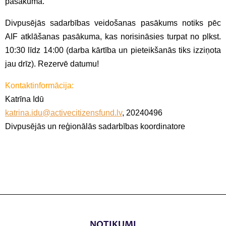
pasākumā.
Divpusējās sadarbības veidošanas pasākums notiks pēc
AIF atklāšanas pasākuma, kas norisināsies turpat no plkst.
10:30 līdz 14:00 (darba kārtība un pieteikšanās tiks izziņota
jau drīz). Rezervē datumu!
Kontaktinformācija:
Katrīna Idū
katrina.idu@activecitizensfund.lv
, 20240496
Divpusējās un reģionālās sadarbības koordinatore
NOTIKUMI