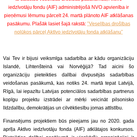
iedzīvotāju fondu (AIF) administrējošā NVO apvienība ir
pieņēmusi lēmumu pārcelt 24. martā plānoto AIF atklāšanas
pasākumu. Plašāk lasiet šajā rakstā:
"Veselības drošības
nolūkos pārceļ Aktīvo iedzīvotāju fonda atklāšanu"
Vai Tev ir bijusi veiksmīga sadarbība ar kādu organizāciju
Islandē, Lihtenšteinā vai Norvēģijā? Tad aicini šo
organizāciju pieteikties dalībai divpusējās sadarbības
veidošanas pasākumā, kas notiks 24. martā tepat Latvijā,
Rīgā, lai iepazītu Latvijas potenciālos sadarbības partnerus
kopīgu projektu izstrādei ar mērķi veicināt pilsonisko
līdzdalību, demokrātijas un cilvēktiesību jomas attīstību.
Finansējums projektiem būs pieejams jau no 2020. gada
aprīļa Aktīvo iedzīvotāju fonda (AIF) atklātajos konkursos.