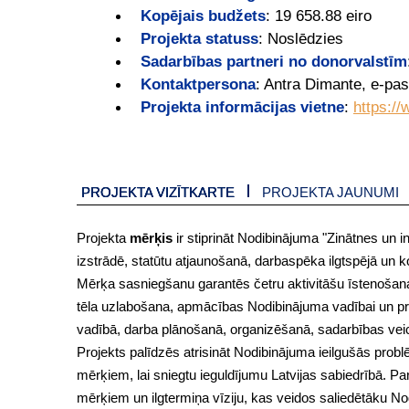
Kopējais budžets
:
19 658.88 eiro
Projekta statuss
:
Noslēdzies
Sadarbības partneri no donorvalstīm
Kontaktpersona
:
Antra Dimante, e-pas
Projekta informācijas vietne
:
https://
PROJEKTA VIZĪTKARTE
PROJEKTA JAUNUMI
Projekta
mērķis
ir stiprināt Nodibinājuma "Zinātnes un 
izstrādē, statūtu atjaunošanā, darbaspēka ilgtspējā un k
Mērķa sasniegšanu garantēs četru aktivitāšu īstenošana 
tēla uzlabošana, apmācības Nodibinājuma vadībai un pro
vadībā, darba plānošanā, organizēšanā, sadarbības veic
Projekts palīdzēs atrisināt Nodibinājuma ieilgušās problēm
mērķiem, lai sniegtu ieguldījumu Latvijas sabiedrībā. 
mērķiem un ilgtermiņa vīziju, kas veidos saliedētāku Nod