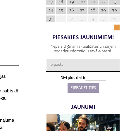
17
18
19
20
21
22
23
24
25
26
27
28
29
30
31
1
2
3
4
5
6
i
PIESAKIES JAUNUMIEM!
Nepalaid garām aktualitātes un saņem
noderīgu informāciju savā e-pastā.
ijas
Divi plus divi ir
n publiskā
ektu
JAUNUMI
m
binājuma
 ar