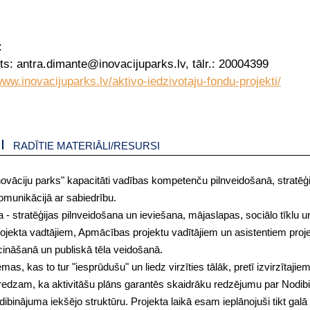
:
ts: antra.dimante@inovacijuparks.lv, tālr.: 20004399
www.inovacijuparks.lv/aktivo-iedzivotaju-fondu-projekti/
RADĪTIE MATERIĀLI/RESURSI
inovāciju parks" kapacitāti vadības kompetenču pilnveidošanā, stratēģ
omunikācijā ar sabiedrību.
- stratēģijas pilnveidošana un ieviešana, mājaslapas, sociālo tīklu u
jekta vadtājiem, Apmācības projektu vadītājiem un asistentiem proj
ināšanā un publiskā tēla veidošanā.
as, kas to tur "iesprūdušu" un liedz virzīties tālāk, pretī izvirzītajie
Paredzam, ka aktivitāšu plāns garantēs skaidrāku redzējumu par Nodi
ibinājuma iekšējo struktūru. Projekta laikā esam ieplānojuši tikt galā