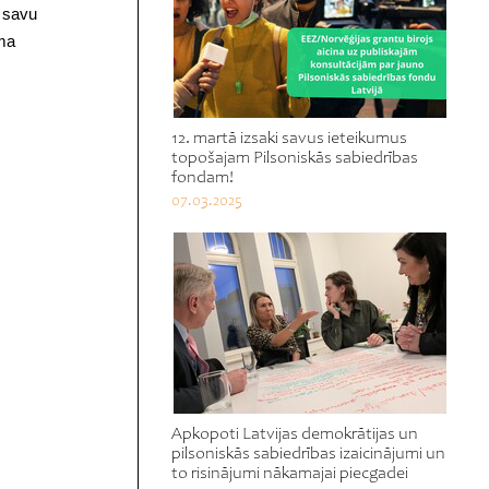
u savu
uma
12. martā izsaki savus ieteikumus
topošajam Pilsoniskās sabiedrības
fondam!
07.03.2025
Apkopoti Latvijas demokrātijas un
pilsoniskās sabiedrības izaicinājumi un
to risinājumi nākamajai piecgadei