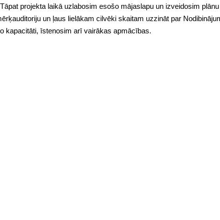
u. Tāpat projekta laikā uzlabosim esošo mājaslapu un izveidosim plān
o mērķauditoriju un ļaus lielākam cilvēki skaitam uzzināt par Nodibināj
ālo kapacitāti, īstenosim arī vairākas apmācības.