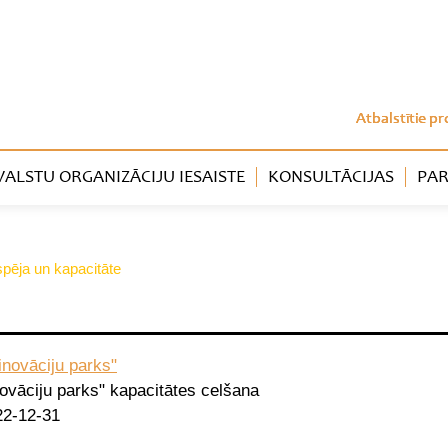
Atbalstītie pr
LSTU ORGANIZĀCIJU IESAISTE
KONSULTĀCIJAS
PAR
tspēja un kapacitāte
inovāciju parks"
ovāciju parks" kapacitātes celšana
22-12-31