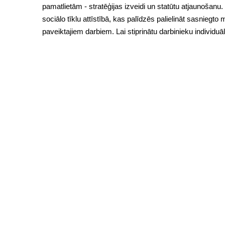
pamatlietām - stratēģijas izveidi un statūtu atjaunošan
sociālo tīklu attīstībā, kas palīdzēs palielināt sasniegt
paveiktajiem darbiem. Lai stiprinātu darbinieku individu