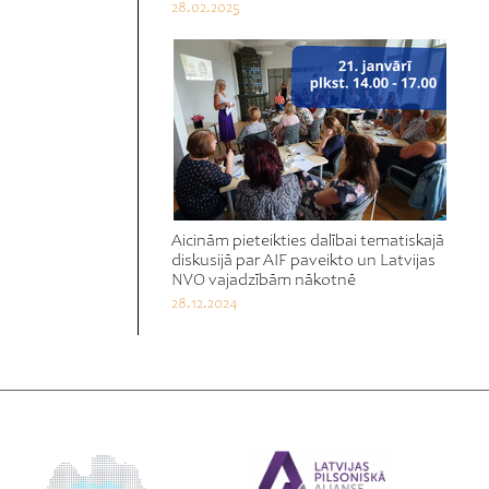
28.02.2025
Aicinām pieteikties dalībai tematiskajā
diskusijā par AIF paveikto un Latvijas
NVO vajadzībām nākotnē
28.12.2024