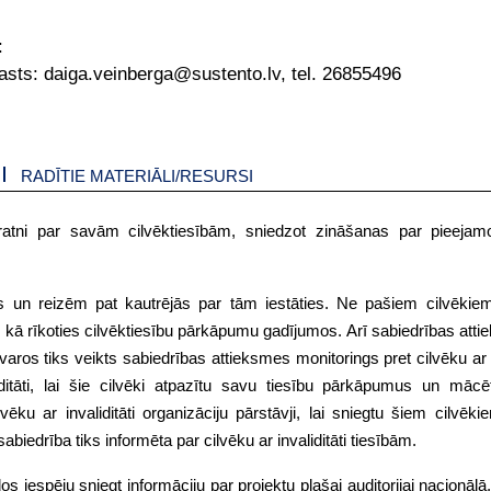
:
asts: daiga.veinberga@sustento.lv, tel. 26855496
RADĪTIE MATERIĀLI/RESURSI
izpratni par savām cilvēktiesībām, sniedzot zināšanas par pieejam
ības un reizēm pat kautrējās par tām iestāties. Ne pašiem cilvēkie
ā rīkoties cilvēktiesību pārkāpumu gadījumos. Arī sabiedrības atti
aros tiks veikts sabiedrības attieksmes monitorings pret cilvēku ar in
iditāti, lai šie cilvēki atpazītu savu tiesību pārkāpumus un māc
ēku ar invaliditāti organizāciju pārstāvji, lai sniegtu šiem cilvēki
abiedrība tiks informēta par cilvēku ar invaliditāti tiesībām.
 dos iespēju sniegt informāciju par projektu plašai auditorijai nacionālā