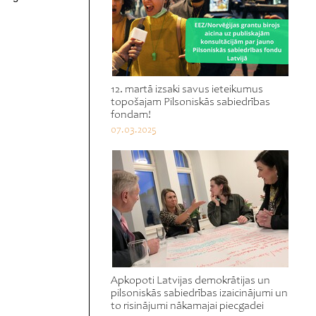
12. martā izsaki savus ieteikumus
topošajam Pilsoniskās sabiedrības
fondam!
07.03.2025
Apkopoti Latvijas demokrātijas un
pilsoniskās sabiedrības izaicinājumi un
to risinājumi nākamajai piecgadei