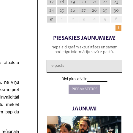
17
18
19
20
21
22
23
24
25
26
27
28
29
30
31
1
2
3
4
5
6
i
PIESAKIES JAUNUMIEM!
Nepalaid garām aktualitātes un saņem
noderīgu informāciju savā e-pastā.
o atbalstu
Divi plus divi ir
m, ne viņu
eksme pret
validitāti
ētu meklēt
JAUNUMI
em papildu
, reģionālā