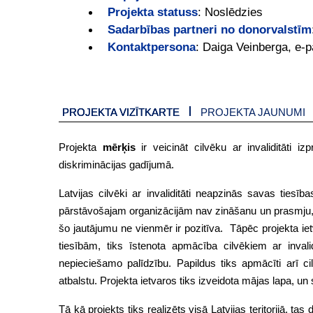
Projekta statuss
:
Noslēdzies
Sadarbības partneri no donorvalstīm
Kontaktpersona
:
Daiga Veinberga, e-p
PROJEKTA VIZĪTKARTE
PROJEKTA JAUNUMI
Projekta
mērķis
ir veicināt cilvēku ar invaliditāti 
diskriminācijas gadījumā.
Latvijas cilvēki ar invaliditāti neapzinās savas ties
pārstāvošajam organizācijām nav zināšanu un prasmju, k
šo jautājumu ne vienmēr ir pozitīva. Tāpēc projekta ietv
tiesībām, tiks īstenota apmācība cilvēkiem ar inval
nepieciešamo palīdzību. Papildus tiks apmācīti arī cilv
atbalstu. Projekta ietvaros tiks izveidota mājas lapa, un s
Tā kā projekts tiks realizēts visā Latvijas teritorijā, tas