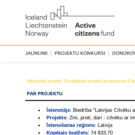
JAUNUMI
PROJEKTU KONKURSI
DONOROVA
Atbalstītie projekti: Stratēģiskie projekti programmā Cil
PAR PROJEKTU
Īstenotājs
:
Biedrība "Latvijas Cilvēk
Projekts
:
Zini, proti, dari - cilvēku ar i
Īstenošanas reģions
:
Latvija
Kopējais budžets
:
74 833.70