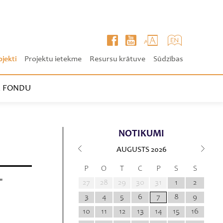
ojekti
Projektu ietekme
Resursu krātuve
Sūdzības
 FONDU
NOTIKUMI
AUGUSTS
2026
P
O
T
C
P
S
S
"
27
28
29
30
31
1
2
3
4
5
6
7
8
9
10
11
12
13
14
15
16