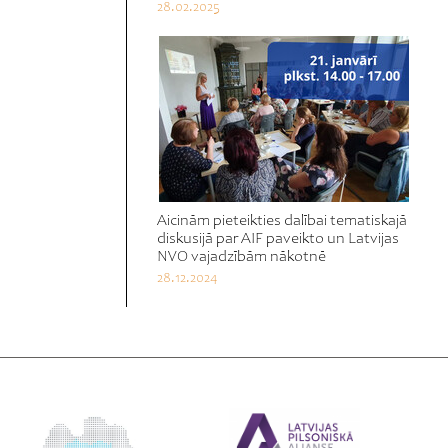
28.02.2025
Aicinām pieteikties dalībai tematiskajā
diskusijā par AIF paveikto un Latvijas
NVO vajadzībām nākotnē
28.12.2024