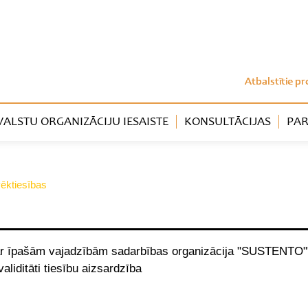
Atbalstītie pr
LSTU ORGANIZĀCIJU IESAISTE
KONSULTĀCIJAS
PAR
vēktiesības
u ar īpašām vajadzībām sadarbības organizācija "SUSTENTO"
nvaliditāti tiesību aizsardzība