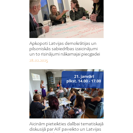
Apkopoti Latvijas demokrātijas un
pilsoniskās sabiedrības izaicinājumi
un to risinājumi nākamajai piecgadei
28.02.2025
Aicinām pieteikties dalībai tematiskajā
diskusijā par AIF paveikto un Latvijas