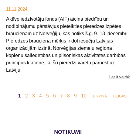
11.11.2024
Aktīvo iedzīvotāju fonds (AIF) aicina biedrību un
nodibinājumu pārstāvjus pieteikties pieredzes izpētes
braucienam uz Norvēģiju, kas notiks š.g. 9.-13. decembrī.
Pieredzes brauciena mērķis ir dot iespēju Latvijas
organizācijām izzināt Norvēģijas ziemeļu reģiona
kopienu saliedētības un pilsoniskās aktivitātes darbības
principus klātienē, lai šo pieredzi varētu pārnest uz
Latviju.
Lasīt vairāk
1
2
3
4
5
6
7
8
9
10
TURPINĀT
BEIGAS
NOTIKUMI