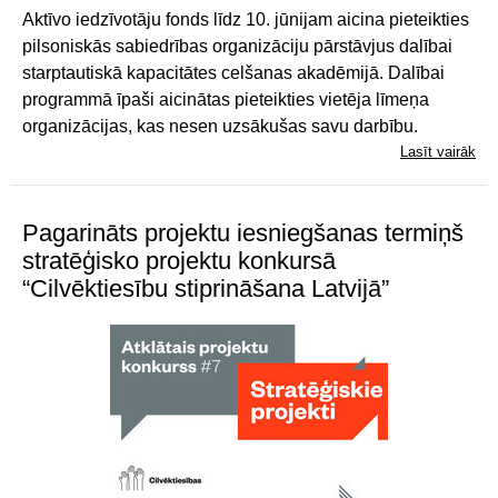
Aktīvo iedzīvotāju fonds līdz 10. jūnijam aicina pieteikties
pilsoniskās sabiedrības organizāciju pārstāvjus dalībai
starptautiskā kapacitātes celšanas akadēmijā. Dalībai
programmā īpaši aicinātas pieteikties vietēja līmeņa
organizācijas, kas nesen uzsākušas savu darbību.
Lasīt vairāk
Pagarināts projektu iesniegšanas termiņš
stratēģisko projektu konkursā
“Cilvēktiesību stiprināšana Latvijā”