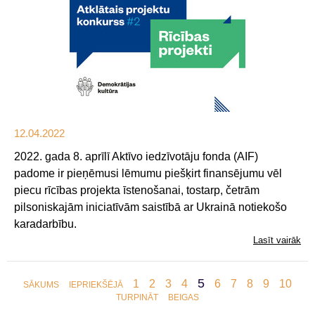
12.04.2022
2022. gada 8. aprīlī Aktīvo iedzīvotāju fonda (AIF)
padome ir pieņēmusi lēmumu piešķirt finansējumu vēl
piecu rīcības projekta īstenošanai, tostarp, četrām
pilsoniskajām iniciatīvām saistībā ar Ukrainā notiekošo
karadarbību.
Lasīt vairāk
5
1
2
3
4
6
7
8
9
10
SĀKUMS
IEPRIEKŠĒJĀ
TURPINĀT
BEIGAS