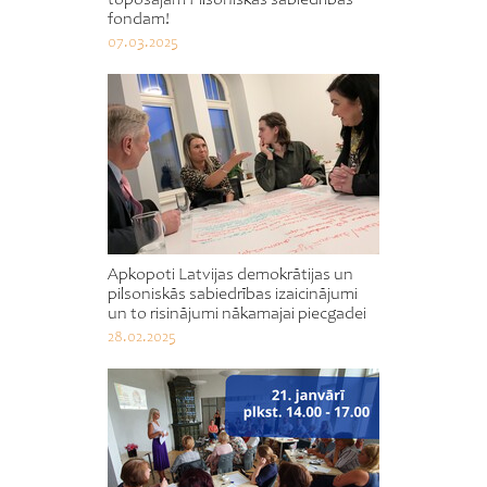
fondam!
07.03.2025
Apkopoti Latvijas demokrātijas un
pilsoniskās sabiedrības izaicinājumi
un to risinājumi nākamajai piecgadei
28.02.2025