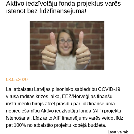
Aktīvo iedzīvotāju fonda projektus varēs
īstenot bez līdzfinansējuma!
08.05.2020
Lai atbalstītu Latvijas pilsonisko sabiedrību COVID-19
vīrusa radītās krīzes laikā, EEZ/Norvēģijas finanšu
instrumentu birojs atceļ prasību par līdzfinansējuma
nepieciešamību Aktīvo iedzīvotāju fonda (AIF) projektu
īstenošanai. Līdz ar to AIF finansējums varēs veidot līdz
pat 100% no atbalstīto projektu kopējā budžeta.
Lasīt vairāk