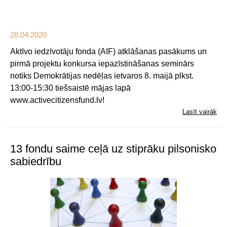
28.04.2020
Aktīvo iedzīvotāju fonda (AIF) atklāšanas pasākums un
pirmā projektu konkursa iepazīstināšanas seminārs
notiks Demokrātijas nedēļas ietvaros 8. maijā plkst.
13:00-15:30 tiešsaistē mājas lapā
www.activecitizensfund.lv!
Lasīt vairāk
13 fondu saime ceļā uz stiprāku pilsonisko
sabiedrību