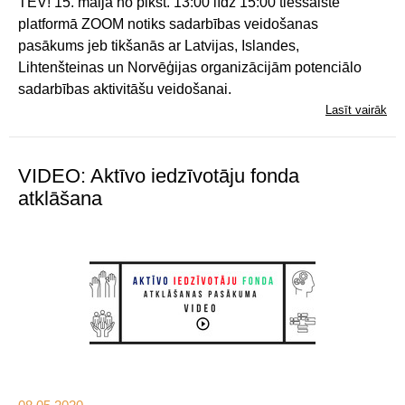
TEV! 15. maijā no plkst. 13:00 līdz 15:00 tiešsaistē
platformā ZOOM notiks sadarbības veidošanas
pasākums jeb tikšanās ar Latvijas, Islandes,
Lihtenšteinas un Norvēģijas organizācijām potenciālo
sadarbības aktivitāšu veidošanai.
Lasīt vairāk
VIDEO: Aktīvo iedzīvotāju fonda
atklāšana