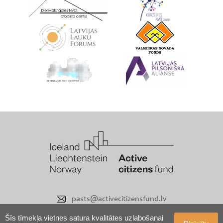
pasts@activecitizensfund.lv
Šīs tīmekļa vietnes satura kvalitātes uzlabošanai