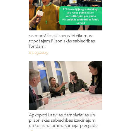
12. martā izsaki savus ieteikumus
topošajam Pilsoniskās sabiedrības
fondam!
07.03.2025
Apkopoti Latvijas demokrātijas un
pilsoniskās sabiedrības izaicinājumi
un to risinājumi nākamajai piecgadei