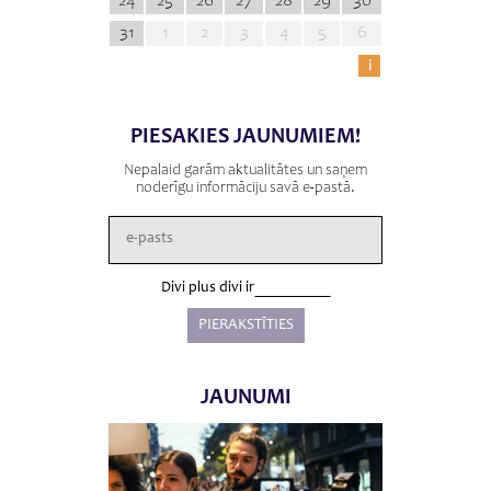
24
25
26
27
28
29
30
31
1
2
3
4
5
6
i
PIESAKIES JAUNUMIEM!
Nepalaid garām aktualitātes un saņem
noderīgu informāciju savā e-pastā.
Divi plus divi ir
JAUNUMI