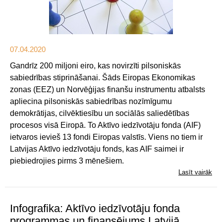
07.04.2020
Gandrīz 200 miljoni eiro, kas novirzīti pilsoniskās
sabiedrības stiprināšanai. Šāds Eiropas Ekonomikas
zonas (EEZ) un Norvēģijas finanšu instrumentu atbalsts
apliecina pilsoniskās sabiedrības nozīmīgumu
demokrātijas, cilvēktiesību un sociālās saliedētības
procesos visā Eiropā. To Aktīvo iedzīvotāju fonda (AIF)
ietvaros ievieš 13 fondi Eiropas valstīs. Viens no tiem ir
Latvijas Aktīvo iedzīvotāju fonds, kas AIF saimei ir
piebiedrojies pirms 3 mēnešiem.
Lasīt vairāk
Infografika: Aktīvo iedzīvotāju fonda
programmas un finansējums Latvijā