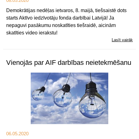
08.05.2020
Demokrātijas nedēļas ietvaros, 8. maijā, tiešsaistē dots
starts Aktīvo iedzīvotāju fonda darbībai Latvijā! Ja
nepaguvi pasākumu noskatīties tiešraidē, aicinām
skatīties video ierakstu!
Lasīt vairāk
Vienojās par AIF darbības neietekmēšanu
06.05.2020