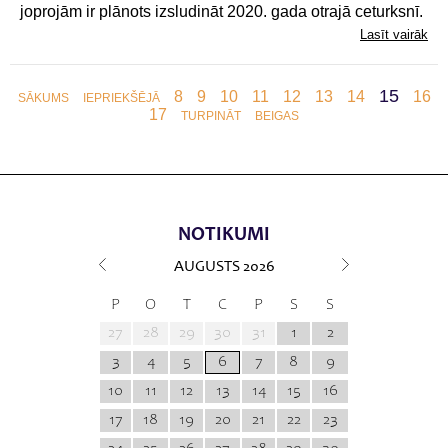
joprojām ir plānots izsludināt 2020. gada otrajā ceturksnī.
Lasīt vairāk
15
8
9
10
11
12
13
14
16
SĀKUMS
IEPRIEKŠĒJĀ
17
TURPINĀT
BEIGAS
NOTIKUMI
AUGUSTS
2026
P
O
T
C
P
S
S
27
28
29
30
31
1
2
3
4
5
6
7
8
9
10
11
12
13
14
15
16
17
18
19
20
21
22
23