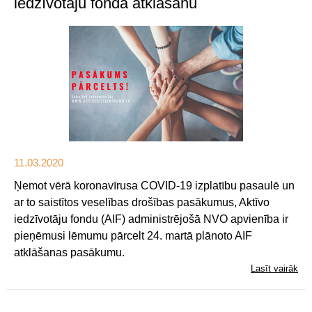
iedzīvotāju fonda atklāšanu
11.03.2020
Ņemot vērā koronavīrusa COVID-19 izplatību pasaulē un
ar to saistītos veselības drošības pasākumus, Aktīvo
iedzīvotāju fondu (AIF) administrējošā NVO apvienība ir
pieņēmusi lēmumu pārcelt 24. martā plānoto AIF
atklāšanas pasākumu.
Lasīt vairāk