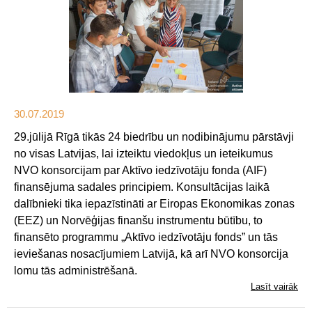
30.07.2019
29.jūlijā Rīgā tikās 24 biedrību un nodibinājumu pārstāvji
no visas Latvijas, lai izteiktu viedokļus un ieteikumus
NVO konsorcijam par Aktīvo iedzīvotāju fonda (AIF)
finansējuma sadales principiem. Konsultācijas laikā
dalībnieki tika iepazīstināti ar Eiropas Ekonomikas zonas
(EEZ) un Norvēģijas finanšu instrumentu būtību, to
finansēto programmu „Aktīvo iedzīvotāju fonds” un tās
ieviešanas nosacījumiem Latvijā, kā arī NVO konsorcija
lomu tās administrēšanā.
Lasīt vairāk