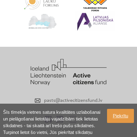
pasts@activecitizensfund.lv
Šīs tīmekļa vietnes satura kvalitātes uzlabošanai
Piekrītu
un pielāgošanai lietotāju vajadzībām tiek lietotas
sīkdatnes - tai skaitā arī trešo pušu sīkdatnes.
© 2026 ACF
Turpinot lietot šo vietni, Jūs piekrītat sīkdatņu
Visas tiesības aizsargātas