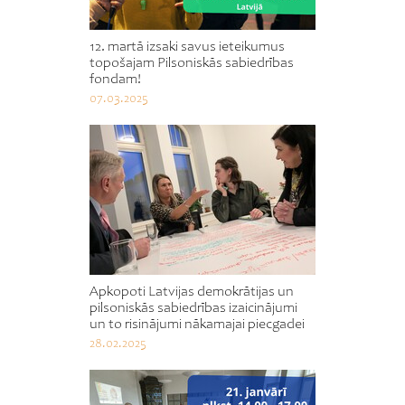
12. martā izsaki savus ieteikumus
topošajam Pilsoniskās sabiedrības
fondam!
07.03.2025
Apkopoti Latvijas demokrātijas un
pilsoniskās sabiedrības izaicinājumi
un to risinājumi nākamajai piecgadei
28.02.2025