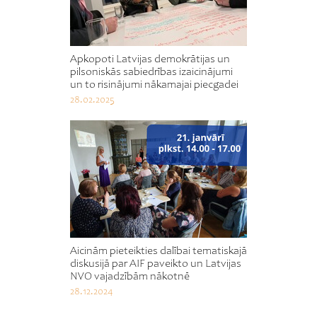
Apkopoti Latvijas demokrātijas un
pilsoniskās sabiedrības izaicinājumi
un to risinājumi nākamajai piecgadei
28.02.2025
Aicinām pieteikties dalībai tematiskajā
diskusijā par AIF paveikto un Latvijas
NVO vajadzībām nākotnē
28.12.2024