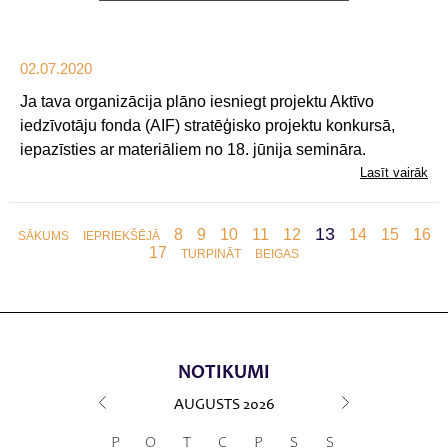
02.07.2020
Ja tava organizācija plāno iesniegt projektu Aktīvo
iedzīvotāju fonda (AIF) stratēģisko projektu konkursā,
iepazīsties ar materiāliem no 18. jūnija semināra.
Lasīt vairāk
13
8
9
10
11
12
14
15
16
SĀKUMS
IEPRIEKŠĒJĀ
17
TURPINĀT
BEIGAS
NOTIKUMI
AUGUSTS
2026
P
O
T
C
P
S
S