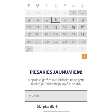
P
O
T
C
P
S
S
27
28
29
30
31
1
2
3
4
5
6
7
8
9
10
11
12
13
14
15
16
17
18
19
20
21
22
23
24
25
26
27
28
29
30
31
1
2
3
4
5
6
i
PIESAKIES JAUNUMIEM!
Nepalaid garām aktualitātes un saņem
noderīgu informāciju savā e-pastā.
Divi plus divi ir