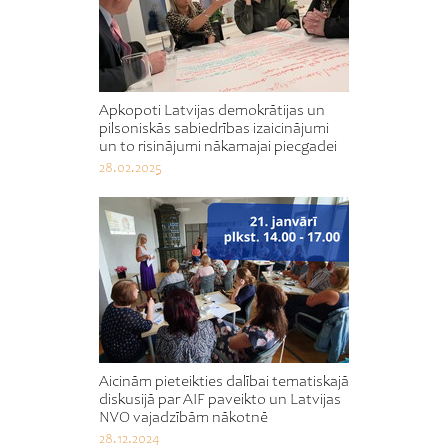
Apkopoti Latvijas demokrātijas un
pilsoniskās sabiedrības izaicinājumi
un to risinājumi nākamajai piecgadei
28.02.2025
Aicinām pieteikties dalībai tematiskajā
diskusijā par AIF paveikto un Latvijas
NVO vajadzībām nākotnē
28.12.2024