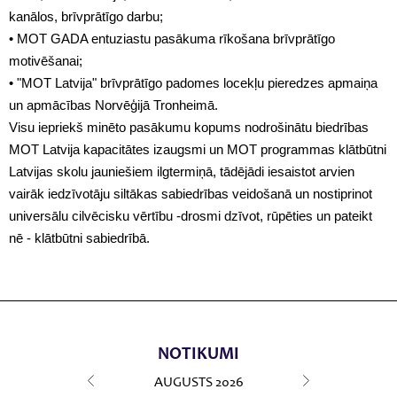
kanālos, brīvprātīgo darbu;
• MOT GADA entuziastu pasākuma rīkošana brīvprātīgo
motivēšanai;
• "MOT Latvija" brīvprātīgo padomes locekļu pieredzes apmaiņa
un apmācības Norvēģijā Tronheimā.
Visu iepriekš minēto pasākumu kopums nodrošinātu biedrības
MOT Latvija kapacitātes izaugsmi un MOT programmas klātbūtni
Latvijas skolu jauniešiem ilgtermiņā, tādējādi iesaistot arvien
vairāk iedzīvotāju siltākas sabiedrības veidošanā un nostiprinot
universālu cilvēcisku vērtību -drosmi dzīvot, rūpēties un pateikt
nē - klātbūtni sabiedrībā.
NOTIKUMI
AUGUSTS
2026