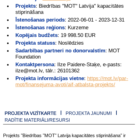
Projekts
:
Biedrības "MOT" Latvija" kapacitātes
stiprināšana
Īstenošanas periods
:
2022-06-01 - 2023-12-31
Īstenošanas reģions
:
Kurzeme
Kopējais budžets
:
19 998.50 EUR
Projekta statuss
:
Noslēdzies
Sadarbības partneri no donorvalstīm
:
MOT
Foundation
Kontaktpersona
:
Ilze Paidere-Staķe, e-pasts:
ilze@mot.lv, tālr.: 26101362
Projekta informācijas vietne
:
https://mot.lv/par-
mot/finansejuma-avoti/aif-atbalsta-projekts/
PROJEKTA VIZĪTKARTE
PROJEKTA JAUNUMI
RADĪTIE MATERIĀLI/RESURSI
Projekts "Biedrības "MOT" Latvija kapacitātes stiprināšana" ir