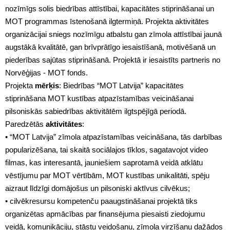
nozīmīgs solis biedrības attīstībai, kapacitātes stiprināšanai un
MOT programmas īstenošanā ilgtermiņā. Projekta aktivitātes
organizācijai sniegs nozīmīgu atbalstu gan zīmola attīstībai jaunā
augstākā kvalitātē, gan brīvprātīgo iesaistīšanā, motivēšanā un
piederības sajūtas stiprināšanā. Projektā ir iesaistīts partneris no
Norvēģijas - MOT fonds.
Projekta
mērķis
: Biedrības “MOT Latvija” kapacitātes
stiprināšana MOT kustības atpazīstamības veicināšanai
pilsoniskās sabiedrības aktivitātēm ilgtspējīgā periodā.
Paredzētās
aktivitātes
:
• “MOT Latvija” zīmola atpazīstamības veicināšana, tās darbības
popularizēšana, tai skaitā sociālajos tīklos, sagatavojot video
filmas, kas interesantā, jauniešiem saprotamā veidā atklātu
vēstījumu par MOT vērtībām, MOT kustības unikalitāti, spēju
aizraut līdzīgi domājošus un pilsoniski aktīvus cilvēkus;
• cilvēkresursu kompetenču paaugstināšanai projektā tiks
organizētas apmācības par finansējuma piesaisti ziedojumu
veidā, komunikāciju, stāstu veidošanu, zīmola virzīšanu dažādos