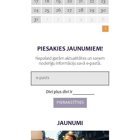
17
18
19
20
21
22
23
24
25
26
27
28
29
30
31
1
2
3
4
5
6
i
PIESAKIES JAUNUMIEM!
Nepalaid garām aktualitātes un saņem
noderīgu informāciju savā e-pastā.
Divi plus divi ir
JAUNUMI