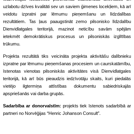
uzlabotu dzīves kvalitāti sev un saviem ģimenes locekļiem, kā arī
veidotu izpratni par lēmumu pieņemšanu un līdzdalības
rezultātiem. Tas ļaus paaugstināt zemo pilsonisko līdzdalību
Dienvidlatgales teritorijā, mazinot neticību savām spējām
ietekmēt demokrātiskus procesus un pilsoniskās izglītības
trūkumu.
Projekta rezultātā tiks veicināta projekta aktivitāšu dalībnieku
izpratne par lēmumu pieņemšanas procesiem un caurskatāmību,
īstenotas vienotas pilsoniskās aktivitātes visā Dienvidlatgales
teritorijā, kā arī būs pieaudzis iedzīvotāju skaits, kuri piedalās
vietējo ilgtermiņa attīstības dokumentu sabiedriskajās
apspriešanās vai darba grupās.
Sadarbība ar donorvalstīm:
projekts tiek īstenots sadarbībā ar
partneri no Norvēģijas “Henric Johanson Consult”.