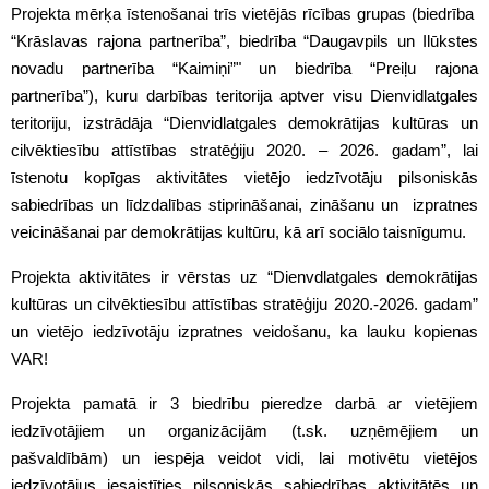
Projekta mērķa īstenošanai trīs vietējās rīcības grupas (biedrība
“Krāslavas rajona partnerība”, biedrība “Daugavpils un Ilūkstes
novadu partnerība “Kaimiņi”" un biedrība “Preiļu rajona
partnerība”), kuru darbības teritorija aptver visu Dienvidlatgales
teritoriju, izstrādāja “Dienvidlatgales demokrātijas kultūras un
cilvēktiesību attīstības stratēģiju 2020. – 2026. gadam”, lai
īstenotu kopīgas aktivitātes vietējo iedzīvotāju pilsoniskās
sabiedrības un līdzdalības stiprināšanai, zināšanu un izpratnes
veicināšanai par demokrātijas kultūru, kā arī sociālo taisnīgumu.
Projekta aktivitātes ir vērstas uz “Dienvdlatgales demokrātijas
kultūras un cilvēktiesību attīstības stratēģiju 2020.-2026. gadam”
un vietējo iedzīvotāju izpratnes veidošanu, ka lauku kopienas
VAR!
Projekta pamatā ir 3 biedrību pieredze darbā ar vietējiem
iedzīvotājiem un organizācijām (t.sk. uzņēmējiem un
pašvaldībām) un iespēja veidot vidi, lai motivētu vietējos
iedzīvotājus iesaistīties pilsoniskās sabiedrības aktivitātēs un