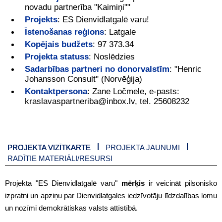
novadu partnerība "Kaimiņi""
Projekts
:
ES Dienvidlatgalē varu!
Īstenošanas reģions
:
Latgale
Kopējais budžets
:
97 373.34
Projekta statuss
:
Noslēdzies
Sadarbības partneri no donorvalstīm
:
"Henric
Johansson Consult" (Norvēģija)
Kontaktpersona
:
Zane Ločmele, e-pasts:
kraslavaspartneriba@inbox.lv, tel. 25608232
PROJEKTA VIZĪTKARTE
PROJEKTA JAUNUMI
RADĪTIE MATERIĀLI/RESURSI
Projekta "ES Dienvidlatgalē varu"
mērķis
ir veicināt pilsonisko
izpratni un apziņu par Dienvidlatgales iedzīvotāju līdzdalības lomu
un nozīmi demokrātiskas valsts attīstībā.