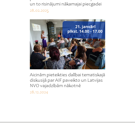
un to risinājumi nākamajai piecgadei
28.02.2025
Aicinām pieteikties dalībai tematiskajā
diskusijā par AIF paveikto un Latvijas
NVO vajadzībām nākotnē
28.12.2024