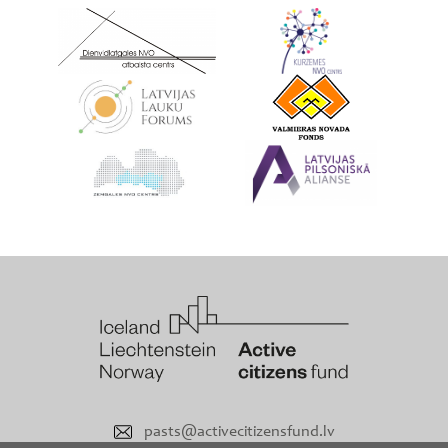
pasts@activecitizensfund.lv