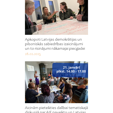
Apkopoti Latvijas demokrātijas un
pilsoniskās sabiedrības izaicinājumi
un to risinājumi nākamajai piecgadei
28.02.2025
Aicinām pieteikties dalībai tematiskajā
diskusijā par AIF paveikto un Latvijas