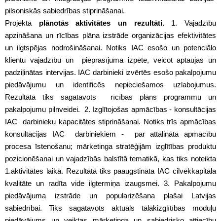
pilsoniskās sabiedrības stiprināšanai.
Projektā
plānotās aktivitātes un rezultāti.
1. Vajadzību
apzināšana un rīcības plāna izstrāde organizācijas efektivitātes
un ilgtspējas nodrošināšanai. Notiks IAC esošo un potenciālo
klientu vajadzību un pieprasījuma izpēte, veicot aptaujas un
padziļinātas intervijas. IAC darbinieki izvērtēs esošo pakalpojumu
piedāvājumu un identificēs nepieciešamos uzlabojumus.
Rezultātā tiks sagatavots rīcības plāns programmu un
pakalpojumu pilnveidei. 2. Izglītojošas apmācības - konsultācijas
IAC darbinieku kapacitātes stiprināšanai. Notiks trīs apmācības
konsultācijas IAC darbiniekiem - par attālināta apmācību
procesa īstenošanu; mārketinga stratēģijām izglītības produktu
pozicionēšanai un vajadzībās balstītā tematikā, kas tiks noteikta
1.aktivitātes laikā. Rezultātā tiks paaugstināta IAC cilvēkkapitāla
kvalitāte un radīta vide ilgtermiņa izaugsmei. 3. Pakalpojumu
piedāvājuma izstrāde un popularizēšana plašai Latvijas
sabiedrībai. Tiks sagatavots aktuāls tālākizglītības moduļu
piedāvājums un veiktas mārketinga un sabiedrisko attiecību