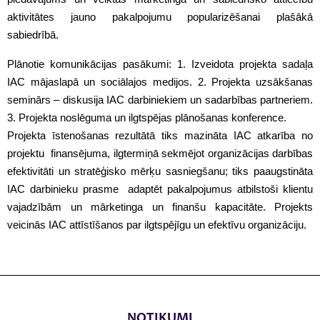
aktivitātes jauno pakalpojumu popularizēšanai plašākā
sabiedrībā.
Plānotie komunikācijas pasākumi: 1. Izveidota projekta sadaļa
IAC mājaslapā un sociālajos medijos. 2. Projekta uzsākšanas
seminārs – diskusija IAC darbiniekiem un sadarbības partneriem.
3. Projekta noslēguma un ilgtspējas plānošanas konference.
Projekta īstenošanas rezultātā tiks mazināta IAC atkarība no
projektu finansējuma, ilgtermiņā sekmējot organizācijas darbības
efektivitāti un stratēģisko mērķu sasniegšanu; tiks paaugstināta
IAC darbinieku prasme adaptēt pakalpojumus atbilstoši klientu
vajadzībām un mārketinga un finanšu kapacitāte. Projekts
veicinās IAC attīstīšanos par ilgtspējīgu un efektīvu organizāciju.
NOTIKUMI