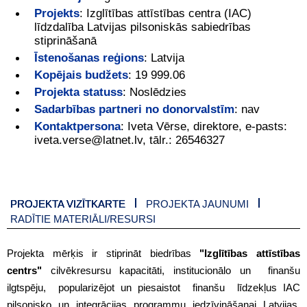
Projekts
:
Izglītības attīstības centra (IAC)
līdzdalība Latvijas pilsoniskās sabiedrības
stiprināšanā
Īstenošanas reģions
:
Latvija
Kopējais budžets
:
19 999.06
Projekta statuss
:
Noslēdzies
Sadarbības partneri no donorvalstīm
:
nav
Kontaktpersona
:
Iveta Vērse, direktore, e-pasts:
iveta.verse@latnet.lv, tālr.: 26546327
PROJEKTA VIZĪTKARTE
PROJEKTA JAUNUMI
RADĪTIE MATERIĀLI/RESURSI
Projekta mērķis ir stiprināt biedrības
"Izglītības attīstības
centrs"
cilvēkresursu kapacitāti, institucionālo un finanšu
ilgtspēju, popularizējot un piesaistot finanšu līdzekļus IAC
pilsonisko un integrācijas programmu iedzīvināšanai Latvijas