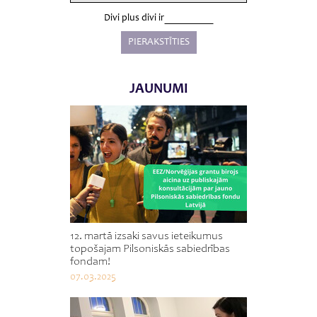
Divi plus divi ir
JAUNUMI
12. martā izsaki savus ieteikumus
topošajam Pilsoniskās sabiedrības
fondam!
07.03.2025