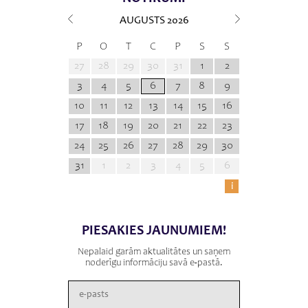
AUGUSTS
2026
P
O
T
C
P
S
S
27
28
29
30
31
1
2
3
4
5
6
7
8
9
10
11
12
13
14
15
16
17
18
19
20
21
22
23
24
25
26
27
28
29
30
31
1
2
3
4
5
6
i
PIESAKIES JAUNUMIEM!
Nepalaid garām aktualitātes un saņem
noderīgu informāciju savā e-pastā.