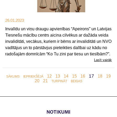
26.01.2023
Invalīdu un viņu draugu apvienības “Apeirons” un Latvijas
Tiesnešu mācību centrs aicina cilvēkus ar dažāda veida
invaliditāti, vecākus, kuriem ir bērns ar invaliditāti un NVO
vadītājus un to pārstāvjus pieteikties dalībai uz kādu no
radošajām domnīcām “Ko Tu zini par tiesu un tiesībām?”.
Lasīt vairāk
17
12
13
14
15
16
18
19
SĀKUMS
IEPRIEKŠĒJĀ
20
21
TURPINĀT
BEIGAS
NOTIKUMI