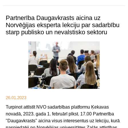
Partnerība Daugavkrasts aicina uz
Norvēģijas eksperta lekciju par sadarbību
starp publisko un nevalstisko sektoru
26.01.2023
Turpinot attīstīt NVO sadarbības platformu Ķekavas
novadā, 2023. gada 1. februārī plkst. 17.00 Partnerība
"Daugavkrasts" aicina visus interesentus uz lekciju, kurā
pasniedzēji no Norvēģijas universitātes Zaļās attīstības