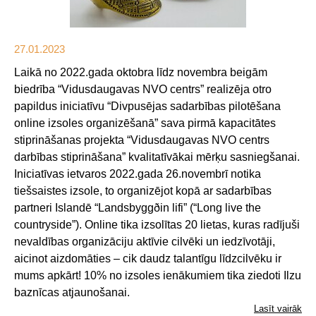
27.01.2023
Laikā no 2022.gada oktobra līdz novembra beigām
biedrība “Vidusdaugavas NVO centrs” realizēja otro
papildus iniciatīvu “Divpusējas sadarbības pilotēšana
online izsoles organizēšanā” sava pirmā kapacitātes
stiprināšanas projekta “Vidusdaugavas NVO centrs
darbības stiprināšana” kvalitatīvākai mērķu sasniegšanai.
Iniciatīvas ietvaros 2022.gada 26.novembrī notika
tiešsaistes izsole, to organizējot kopā ar sadarbības
partneri Islandē “Landsbyggðin lifi” (“Long live the
countryside”). Online tika izsolītas 20 lietas, kuras radījuši
nevaldības organizāciju aktīvie cilvēki un iedzīvotāji,
aicinot aizdomāties – cik daudz talantīgu līdzcilvēku ir
mums apkārt! 10% no izsoles ienākumiem tika ziedoti Ilzu
baznīcas atjaunošanai.
Lasīt vairāk