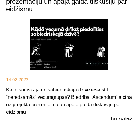
prezentāciju un apaļā galda diskusiju par
eidžismu
14.02.2023
Kā pilsoniskajā un sabiedriskajā dzīvē iesaistīt
“neredzamās” vecumgrupas? Biedrība “Ascendum” aicina
uz projekta prezentāciju un apaļā galda diskusiju par
eidžismu
Lasīt vairāk