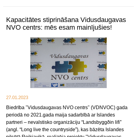
Kapacitātes stiprināšana Vidusdaugavas
NVO centrs: mēs esam mainījušies!
27.01.2023
Biedrība "Vidusdaugavas NVO centrs" (VDNVOC) gada
periodā no 2021.gada maija sadarbībā ar Islandes
partneri – nevalstisko organizāciju “Landsbyggðin lifi”
(angl. “Long live the countryside”), kas bāzēta Islandes
pilsētā Reikjavikā, realizēja projektu "Vidusdaugavas