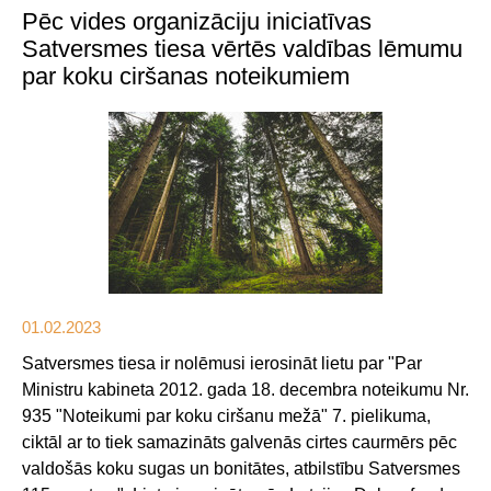
Pēc vides organizāciju iniciatīvas
Satversmes tiesa vērtēs valdības lēmumu
par koku ciršanas noteikumiem
01.02.2023
Satversmes tiesa ir nolēmusi ierosināt lietu par "Par
Ministru kabineta 2012. gada 18. decembra noteikumu Nr.
935 "Noteikumi par koku ciršanu mežā" 7. pielikuma,
ciktāl ar to tiek samazināts galvenās cirtes caurmērs pēc
valdošās koku sugas un bonitātes, atbilstību Satversmes