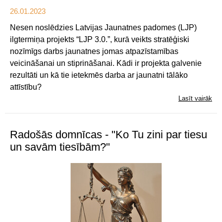
26.01.2023
Nesen noslēdzies Latvijas Jaunatnes padomes (LJP)
ilgtermiņa projekts “LJP 3.0.”, kurā veikts stratēģiski
nozīmīgs darbs jaunatnes jomas atpazīstamības
veicināšanai un stiprināšanai. Kādi ir projekta galvenie
rezultāti un kā tie ietekmēs darba ar jaunatni tālāko
attīstību?
Lasīt vairāk
Radošās domnīcas - "Ko Tu zini par tiesu
un savām tiesībām?"