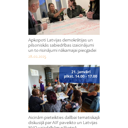
Apkopoti Latvijas demokrātijas un
pilsoniskās sabiedrības izaicinājumi
un to risinājumi nākamajai piecgadei
28.02.2025
Aicinām pieteikties dalībai tematiskajā
diskusijā par AIF paveikto un Latvijas
NVO vajadzībām nākotnē