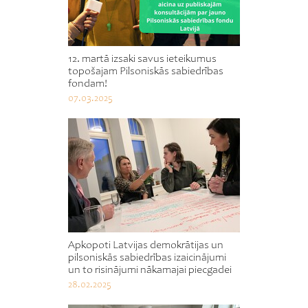
12. martā izsaki savus ieteikumus
topošajam Pilsoniskās sabiedrības
fondam!
07.03.2025
Apkopoti Latvijas demokrātijas un
pilsoniskās sabiedrības izaicinājumi
un to risinājumi nākamajai piecgadei
28.02.2025