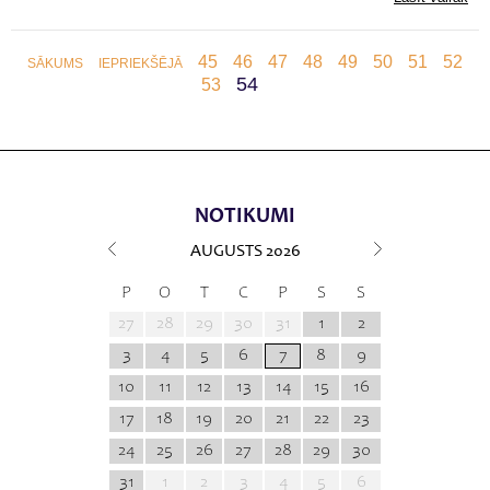
45
46
47
48
49
50
51
52
SĀKUMS
IEPRIEKŠĒJĀ
54
53
NOTIKUMI
AUGUSTS
2026
P
O
T
C
P
S
S
27
28
29
30
31
1
2
3
4
5
6
7
8
9
10
11
12
13
14
15
16
17
18
19
20
21
22
23
24
25
26
27
28
29
30
31
1
2
3
4
5
6