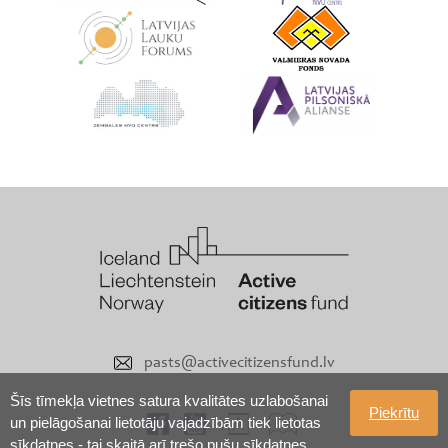
pasts@activecitizensfund.lv
Šīs tīmekļa vietnes satura kvalitātes uzlabošanai
Piekrītu
un pielāgošanai lietotāju vajadzībām tiek lietotas
sīkdatnes - tai skaitā arī trešo pušu sīkdatnes.