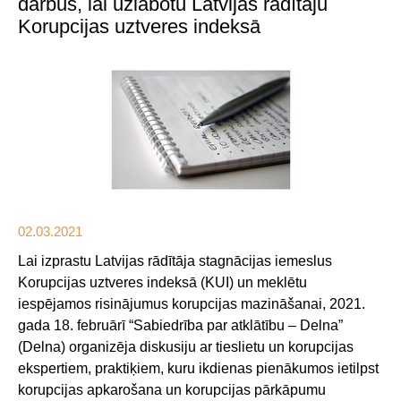
darbus, lai uzlabotu Latvijas rādītāju
Korupcijas uztveres indeksā
02.03.2021
Lai izprastu Latvijas rādītāja stagnācijas iemeslus
Korupcijas uztveres indeksā (KUI) un meklētu
iespējamos risinājumus korupcijas mazināšanai, 2021.
gada 18. februārī “Sabiedrība par atklātību – Delna”
(Delna) organizēja diskusiju ar tieslietu un korupcijas
ekspertiem, praktiķiem, kuru ikdienas pienākumos ietilpst
korupcijas apkarošana un korupcijas pārkāpumu