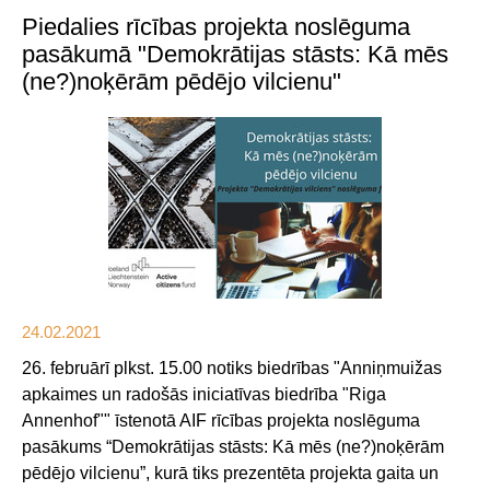
Piedalies rīcības projekta noslēguma
pasākumā "Demokrātijas stāsts: Kā mēs
(ne?)noķērām pēdējo vilcienu"
24.02.2021
26. februārī plkst. 15.00 notiks biedrības "Anniņmuižas
apkaimes un radošās iniciatīvas biedrība "Riga
Annenhof"" īstenotā AIF rīcības projekta noslēguma
pasākums “Demokrātijas stāsts: Kā mēs (ne?)noķērām
pēdējo vilcienu”, kurā tiks prezentēta projekta gaita un