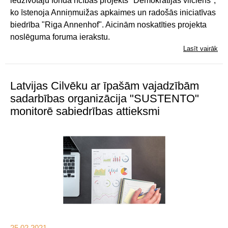
iedzīvotāju fonda rīcības projekts "Demokrātijas vilciens",
ko īstenoja Anniņmuižas apkaimes un radošās iniciatīvas
biedrība "Riga Annenhof". Aicinām noskatīties projekta
noslēguma foruma ierakstu.
Lasīt vairāk
Latvijas Cilvēku ar īpašām vajadzībām
sadarbības organizācija "SUSTENTO"
monitorē sabiedrības attieksmi
25.02.2021