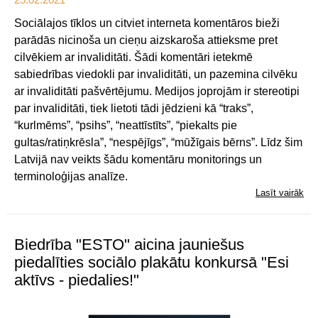
Sociālajos tīklos un citviet interneta komentāros bieži
parādās nicinoša un cieņu aizskaroša attieksme pret
cilvēkiem ar invaliditāti. Šādi komentāri ietekmē
sabiedrības viedokli par invaliditāti, un pazemina cilvēku
ar invaliditāti pašvērtējumu. Medijos joprojām ir stereotipi
par invaliditāti, tiek lietoti tādi jēdzieni kā “traks”,
“kurlmēms”, “psihs”, “neattīstīts”, “piekalts pie
gultas/ratiņkrēsla”, “nespējīgs”, “mūžīgais bērns”. Līdz šim
Latvijā nav veikts šādu komentāru monitorings un
terminoloģijas analīze.
Lasīt vairāk
Biedrība "ESTO" aicina jauniešus
piedalīties sociālo plakātu konkursā "Esi
aktīvs - piedalies!"