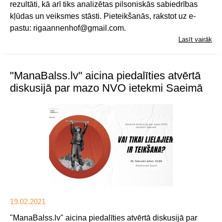
rezultāti, kā arī tiks analizētas pilsoniskās sabiedrības
kļūdas un veiksmes stāsti. Pieteikšanās, rakstot uz e-
pastu: rigaannenhof@gmail.com.
Lasīt vairāk
"ManaBalss.lv" aicina piedalīties atvērtā
diskusijā par mazo NVO ietekmi Saeimā
19.02.2021
"ManaBalss.lv" aicina piedalīties atvērtā diskusijā par