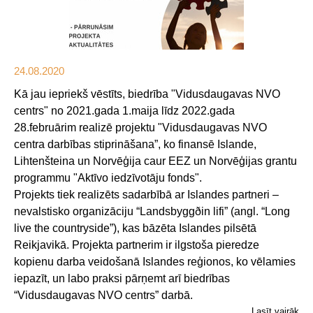
24.08.2020
Kā jau iepriekš vēstīts, biedrība "Vidusdaugavas NVO
centrs" no 2021.gada 1.maija līdz 2022.gada
28.februārim realizē projektu "Vidusdaugavas NVO
centra darbības stiprināšana”, ko finansē Islande,
Lihtenšteina un Norvēģija caur EEZ un Norvēģijas grantu
programmu "Aktīvo iedzīvotāju fonds".
Projekts tiek realizēts sadarbībā ar Islandes partneri –
nevalstisko organizāciju “Landsbyggðin lifi” (angl. “Long
live the countryside”), kas bāzēta Islandes pilsētā
Reikjavikā. Projekta partnerim ir ilgstoša pieredze
kopienu darba veidošanā Islandes reģionos, ko vēlamies
iepazīt, un labo praksi pārņemt arī biedrības
“Vidusdaugavas NVO centrs” darbā.
Lasīt vairāk