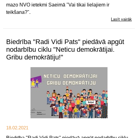
mazo NVO ietekmi Saeimā "Vai tikai lielajiem ir
teikšana?".
Lasīt vairāk
Biedrība "Radi Vidi Pats" piedāvā apgūt
nodarbību ciklu "Neticu demokrātijai.
Gribu demokrātiju!"
18.02.2021
Biedrība "Radi Vidi Pats" piedāvā apgūt nodarbību ciklu