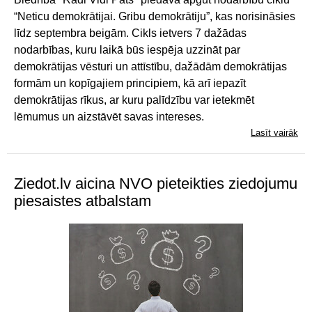
“Neticu demokrātijai. Gribu demokrātiju”, kas norisināsies
līdz septembra beigām. Cikls ietvers 7 dažādas
nodarbības, kuru laikā būs iespēja uzzināt par
demokrātijas vēsturi un attīstību, dažādām demokrātijas
formām un kopīgajiem principiem, kā arī iepazīt
demokrātijas rīkus, ar kuru palīdzību var ietekmēt
lēmumus un aizstāvēt savas intereses.
Lasīt vairāk
Ziedot.lv aicina NVO pieteikties ziedojumu
piesaistes atbalstam