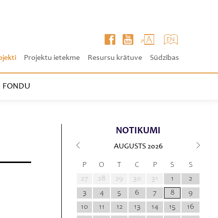
ojekti
Projektu ietekme
Resursu krātuve
Sūdzības
 FONDU
NOTIKUMI
AUGUSTS
2026
P
O
T
C
P
S
S
27
28
29
30
31
1
2
3
4
5
6
7
8
9
10
11
12
13
14
15
16