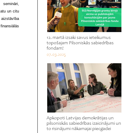
 semināri,
atu un citu
 aizstāvība
finansiālās
12. martā izsaki savus ieteikumus
topošajam Pilsoniskās sabiedrības
fondam!
07.03.2025
Apkopoti Latvijas demokrātijas un
pilsoniskās sabiedrības izaicinājumi un
to risinājumi nākamajai piecgadei