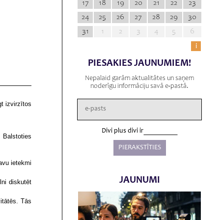
17
18
19
20
21
22
23
24
25
26
27
28
29
30
31
1
2
3
4
5
6
i
PIESAKIES JAUNUMIEM!
Nepalaid garām aktualitātes un saņem
noderīgu informāciju savā e-pastā.
 izvirzītos
Divi plus divi ir
 Balstoties
savu ietekmi
JAUNUMI
lni diskutēt
itātēs. Tās