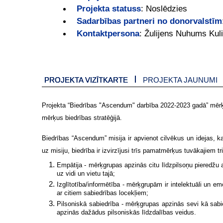
Projekta statuss
:
Noslēdzies
Sadarbības partneri no donorvalstīm
Kontaktpersona
:
Žulijens Nuhums Kuli
PROJEKTA VIZĪTKARTE
PROJEKTA JAUNUMI
Projekta “Biedrības "Ascendum" darbība 2022-2023 gadā” mērķis 
mērķus biedrības stratēģijā.
Biedrības “Ascendum” misija ir apvienot cilvēkus un idejas, k
uz misiju, biedrība ir izvirzījusi trīs pamatmērķus tuvākajiem 
Empātija - mērķgrupas apzinās citu līdzpilsoņu pieredžu a
uz vidi un vietu tajā;
Izglītotība/informētība - mērķgrupām ir intelektuāli un em
ar citiem sabiedrības locekļiem;
Pilsoniskā sabiedrība - mērķgrupas apzinās sevi kā sabie
apzinās dažādus pilsoniskās līdzdalības veidus.