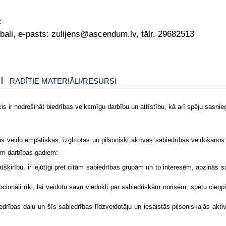
:
bali, e-pasts: zulijens@ascendum.lv, tālr. 29682513
RADĪTIE MATERIĀLI/RESURSI
ir nodrošināt biedrības veiksmīgu darbību un attīstību, kā arī spēju sasniegt
as veido empātiskas, izglītotas un pilsoniski aktīvas sabiedrības veidošanos.
trim darbības gadiem:
tšķirību, ir iejūtīgi pret citām sabiedrības grupām un to interesēm, apzinās 
ocionāli rīki, lai veidotu savu viedokli par sabiedriskām norisēm, spētu cieņpi
drības daļu un šīs sabiedrības līdzveidotāju un iesaistās pilsoniskajās aktiv