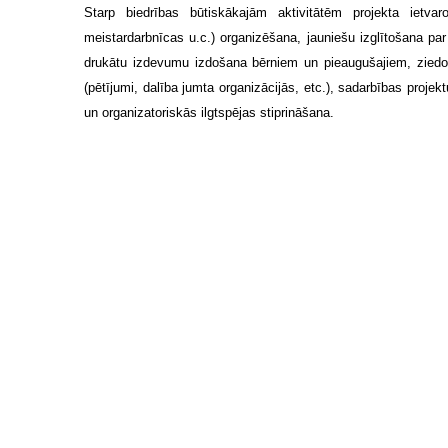
Starp biedrības būtiskākajām aktivitātēm projekta ietva
meistardarbnīcas u.c.) organizēšana, jauniešu izglītošana par
drukātu izdevumu izdošana bērniem un pieaugušajiem, ziedoš
(pētījumi, dalība jumta organizācijās, etc.), sadarbības proj
un organizatoriskās ilgtspējas stiprināšana.