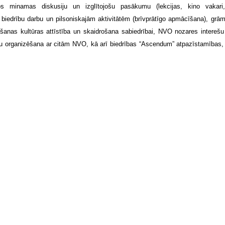
ros minamas diskusiju un izglītojošu pasākumu (lekcijas, kino vakari,
 biedrību darbu un pilsoniskajām aktivitātēm (brīvprātīgo apmācīšana), grām
anas kultūras attīstība un skaidrošana sabiedrībai, NVO nozares interešu
ektu organizēšana ar citām NVO, kā arī biedrības “Ascendum” atpazīstamības, 