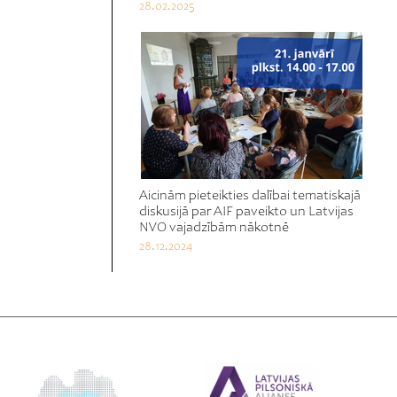
28.02.2025
Aicinām pieteikties dalībai tematiskajā
diskusijā par AIF paveikto un Latvijas
NVO vajadzībām nākotnē
28.12.2024