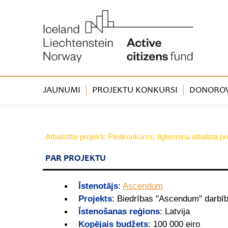
JAUNUMI
PROJEKTU KONKURSI
DONOROVA
Atbalstītie projekti: Pilotkonkurss: Ilgtermiņa atbalsta
PAR PROJEKTU
Īstenotājs
:
Ascendum
Projekts
:
Biedrības "Ascendum" darbī
Īstenošanas reģions
:
Latvija
Kopējais budžets
:
100 000 eiro