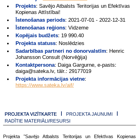
Projekts
:
Savējo Atbalsts Teritorijas un Efektīvas
Kopienas Attīstībai!
Īstenošanas periods
:
2021-07-01 - 2022-12-31
Īstenošanas reģions
:
Vidzeme
Kopējais budžets
:
19 990.40
Projekta statuss
:
Noslēdzies
Sadarbības partneri no donorvalstīm
:
Henric
Johansson Consult (Norvēģija)
Kontaktpersona
:
Daiga Gargurne, e-pasts:
daiga@sateka.lv, tālr.: 29177019
Projekta informācijas vietne
:
https://www.sateka.lv/aif/
PROJEKTA VIZĪTKARTE
PROJEKTA JAUNUMI
RADĪTIE MATERIĀLI/RESURSI
Projekta "Savējo Atbalsts Teritorijas un Efektīvas Kopienas