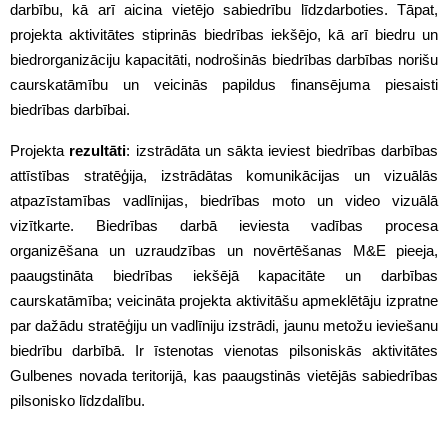
darbību, kā arī aicina vietējo sabiedrību līdzdarboties. Tāpat,
projekta aktivitātes stiprinās biedrības iekšējo, kā arī biedru un
biedrorganizāciju kapacitāti, nodrošinās biedrības darbības norišu
caurskatāmību un veicinās papildus finansējuma piesaisti
biedrības darbībai.
Projekta
rezultāti
: izstrādāta un sākta ieviest biedrības darbības
attīstības stratēģija, izstrādātas komunikācijas un vizuālās
atpazīstamības vadlīnijas, biedrības moto un video vizuālā
vizītkarte. Biedrības darbā ieviesta vadības procesa
organizēšana un uzraudzības un novērtēšanas M&E pieeja,
paaugstināta biedrības iekšējā kapacitāte un darbības
caurskatāmība; veicināta projekta aktivitāšu apmeklētāju izpratne
par dažādu stratēģiju un vadlīniju izstrādi, jaunu metožu ieviešanu
biedrību darbībā. Ir īstenotas vienotas pilsoniskās aktivitātes
Gulbenes novada teritorijā, kas paaugstinās vietējās sabiedrības
pilsonisko līdzdalību.