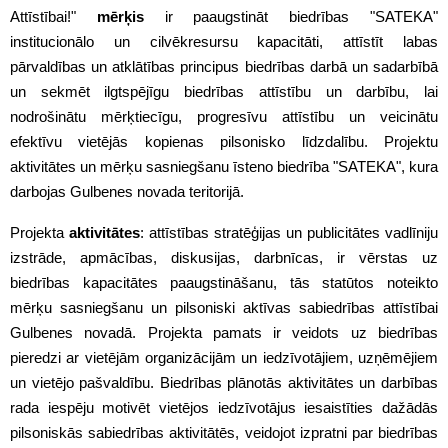
Attīstībai!"
mērķis
ir paaugstināt biedrības "SATEKA"
institucionālo un cilvēkresursu kapacitāti, attīstīt labas
pārvaldības un atklātības principus biedrības darbā un sadarbībā
un sekmēt ilgtspējīgu biedrības attīstību un darbību, lai
nodrošinātu mērķtiecīgu, progresīvu attīstību un veicinātu
efektīvu vietējās kopienas pilsonisko līdzdalību. Projektu
aktivitātes un mērķu sasniegšanu īsteno biedrība "SATEKA", kura
darbojas Gulbenes novada teritorijā.
Projekta
aktivitātes
: attīstības stratēģijas un publicitātes vadlīniju
izstrāde, apmācības, diskusijas, darbnīcas, ir vērstas uz
biedrības kapacitātes paaugstināšanu, tās statūtos noteikto
mērķu sasniegšanu un pilsoniski aktīvas sabiedrības attīstībai
Gulbenes novadā. Projekta pamats ir veidots uz biedrības
pieredzi ar vietējām organizācijām un iedzīvotājiem, uzņēmējiem
un vietējo pašvaldību. Biedrības plānotās aktivitātes un darbības
rada iespēju motivēt vietējos iedzīvotājus iesaistīties dažādās
pilsoniskās sabiedrības aktivitātēs, veidojot izpratni par biedrības