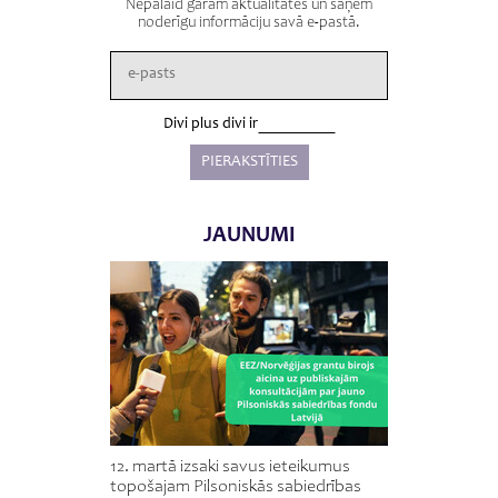
Nepalaid garām aktualitātes un saņem
noderīgu informāciju savā e-pastā.
Divi plus divi ir
JAUNUMI
12. martā izsaki savus ieteikumus
topošajam Pilsoniskās sabiedrības