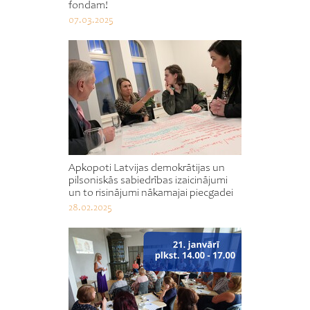
fondam!
07.03.2025
Apkopoti Latvijas demokrātijas un
pilsoniskās sabiedrības izaicinājumi
un to risinājumi nākamajai piecgadei
28.02.2025