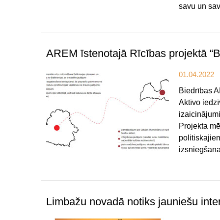
savu un sav
AREM īstenotajā Rīcības projektā “B
01.04.2022
Biedrības A
Aktīvo iedzī
izaicinājum
Projekta mēr
politiskaji
izsniegšan
Limbažu novadā notiks jauniešu inte