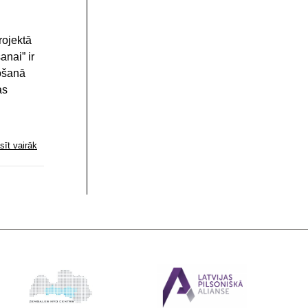
rojektā
anai” ir
došanā
as
sīt vairāk