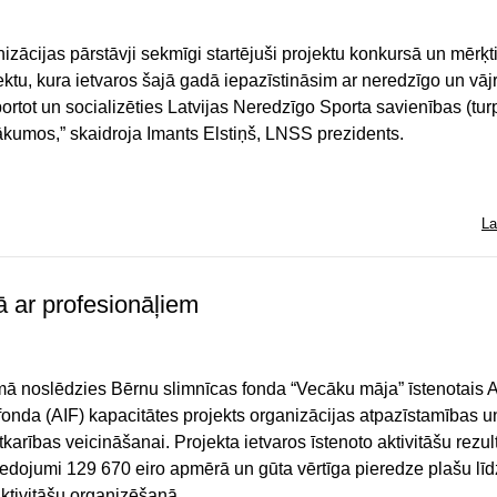
zācijas pārstāvji sekmīgi startējuši projektu konkursā un mērķti
ektu, kura ietvaros šajā gadā iepazīstināsim ar neredzīgo un vāj
ortot un socializēties Latvijas Neredzīgo Sporta savienības (tu
umos,” skaidroja Imants Elstiņš, LNSS prezidents.
La
ā ar profesionāļiem
 noslēdzies Bērnu slimnīcas fonda “Vecāku māja” īstenotais A
 fonda (AIF) kapacitātes projekts organizācijas atpazīstamības u
karības veicināšanai. Projekta ietvaros īstenoto aktivitāšu rezul
 ziedojumi 129 670 eiro apmērā un gūta vērtīga pieredze plašu lī
aktivitāšu organizēšanā.