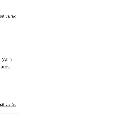
sīt vairāk
 (AIF)
varos
sīt vairāk