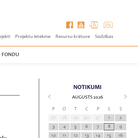
ojekti
Projektu ietekme
Resursu krātuve
Sūdzības
 FONDU
NOTIKUMI
AUGUSTS
2026
P
O
T
C
P
S
S
27
28
29
30
31
1
2
3
4
5
6
7
8
9
10
11
12
13
14
15
16