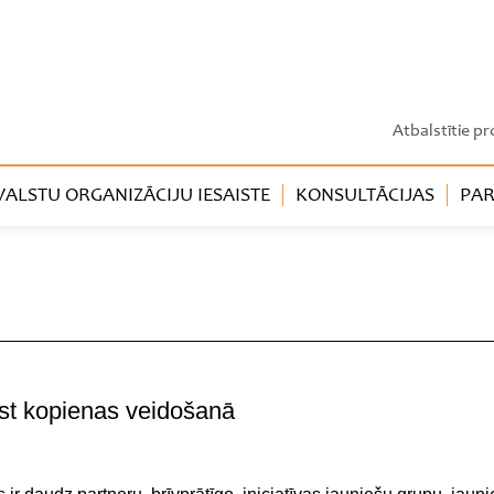
Atbalstītie pr
LSTU ORGANIZĀCIJU IESAISTE
KONSULTĀCIJAS
PAR
ast kopienas veidošanā