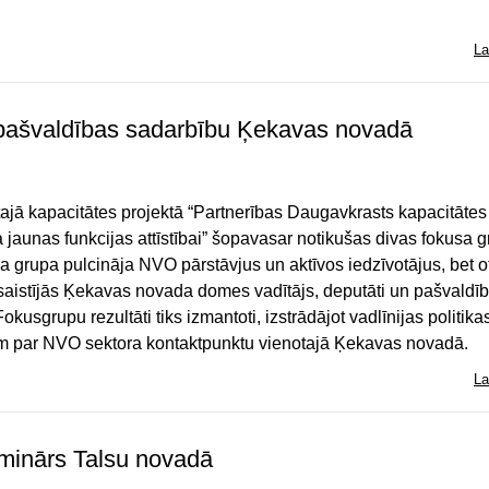
La
pašvaldības sadarbību Ķekavas novadā
ītajā kapacitātes projektā “Partnerības Daugavkrasts kapacitātes
 jaunas funkcijas attīstībai” šopavasar notikušas divas fokusa g
a grupa pulcināja NVO pārstāvjus un aktīvos iedzīvotājus, bet o
esaistījās Ķekavas novada domes vadītājs, deputāti un pašvaldī
Fokusgrupu rezultāti tiks izmantoti, izstrādājot vadlīnijas politika
 par NVO sektora kontaktpunktu vienotajā Ķekavas novadā.
La
eminārs Talsu novadā