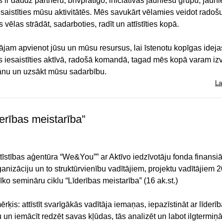
ir daudz partneru, brīvprātīgo, iniciatīvas jauniešu grupu, jauni
esaistīties mūsu aktivitātēs. Mēs savukārt vēlamies veidot radoš
 vēlas strādāt, sadarboties, radīt un attīstīties kopā.
jam apvienot jūsu un mūsu resursus, lai īstenotu kopīgas ideja
es iesaistīties aktīvā, radošā komandā, tagad mēs kopā varam iz
ānu un uzsākt mūsu sadarbību.
La
derības meistarība”
tīstības aģentūra “We&You”” ar Aktīvo iedzīvotāju fonda finansiā
ganizāciju un to struktūrvienību vadītājiem, projektu vadītājiem 
rīko semināru ciklu “Līderības meistarība” (16 ak.st.)
ķis: attīstīt svarīgākās vadītāja iemaņas, iepazīstināt ar līderī
 un iemācīt redzēt savas kļūdas, tās analizēt un labot ilgtermiņā