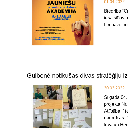
01.04.2022
Biedrība “Cr
iesaistītos 
Limbažu nova
Gulbenē notikušas divas stratēģiju i
30.03.2022
Šī gada 04.
projekta Nr.
Attīstībai!”
darbnīcas. 
Ieva un Hen