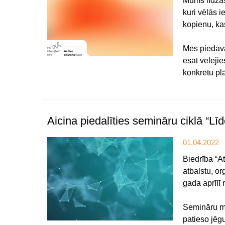
Mums līdzās 
kuri vēlās i
kopienu, kas
Mēs piedāvā
esat vēlēji
konkrētu pl
Aicina piedalīties semināru ciklā “Lī
01.04.2022
Biedrība “At
atbalstu, or
gada aprīlī 
Semināru mēr
patieso jēgu