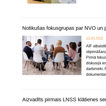
Notikušas fokusgrupas par NVO un 
23.03.2022
AIF atbalst
stiprināšana
Pirmā fokus
diskusijā i
darbinieki. 
dokumentam
Aizvadīts pirmais LNSS klātienes s