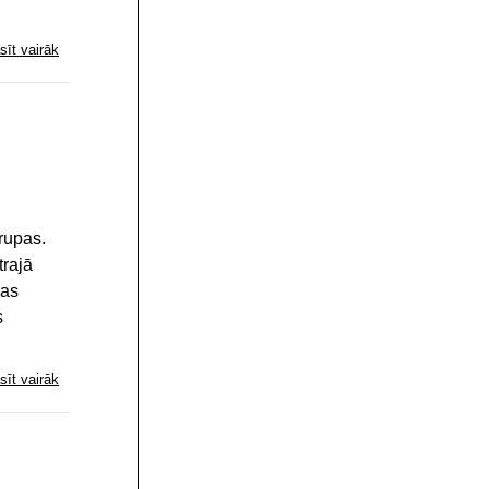
sīt vairāk
rupas.
trajā
bas
s
sīt vairāk