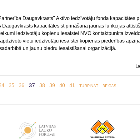
Partnerība Daugavkrasts" Aktīvo iedzīvotāju fonda kapacitātes p
 Daugavkrasts kapacitātes stiprināšana jaunas funkcijas attīstīš
ieteikumi iedzīvotāju kopienu iesaistei NVO kontaktpunkta izvei
 apdzīvoto vietu iedzīvotāju iesaistei kopienas piederības apziņ
sadarbībā un jaunu biedru iesaistīšanai organizācijā.
La
37
34
35
36
38
39
40
41
TURPINĀT
BEIGAS