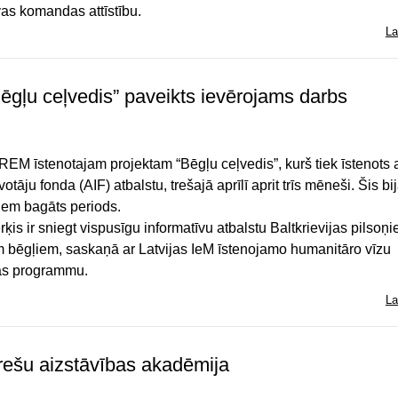
as komandas attīstību.
La
ēgļu ceļvedis” paveikts ievērojams darbs
REM īstenotajam projektam “Bēgļu ceļvedis”, kurš tiek īstenots 
votāju fonda (AIF) atbalstu, trešajā aprīlī aprit trīs mēneši. Šis bi
iem bagāts periods.
ķis ir sniegt vispusīgu informatīvu atbalstu Baltkrievijas pilsoņ
em bēgļiem, saskaņā ar Latvijas IeM īstenojamo humanitāro vīzu
as programmu.
La
rešu aizstāvības akadēmija