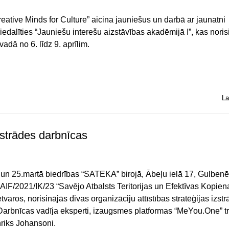
eative Minds for Culture” aicina jauniešus un darbā ar jaunatni
piedalīties “Jauniešu interešu aizstāvības akadēmijā I”, kas nori
dā no 6. līdz 9. aprīlim.
La
zstrādes darbnīcas
 un 25.martā biedrības “SATEKA” birojā, Ābeļu ielā 17, Gulbenē
 AIF/2021/IK/23 “Savējo Atbalsts Teritorijas un Efektīvas Kopien
 ietvaros, norisinājās divas organizāciju attīstības stratēģijas izst
Darbnīcas vadīja eksperti, izaugsmes platformas “MeYou.One” tr
riks Johansoni.