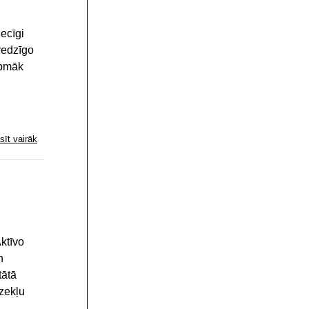
ecīgi
redzīgo
rpmāk
sīt vairāk
ktīvo
n
tātā
dzekļu