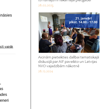
to risinājumi nākamajai piecgadei
28.02.2025
sināsies
sīt vairāk
Aicinām pieteikties dalībai tematiskajā
diskusijā par AIF paveikto un Latvijas
NVO vajadzībām nākotnē
28.12.2024
,
as
rādes
eneri