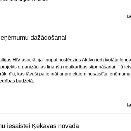
La
kus ieņēmumu dažādošanai
ltijas HIV asociācija" nupat noslēdzies Aktīvo iedzīvotāju fonda
projekts organizācijas finanšu neatkarības stiprināšanai. Tā iet
irāki rīki, kas ļāvuši palielināt ar projektiem nesaistītu ieņēmumu
iedrības budžetā.
La
ienu iesaistei Ķekavas novadā