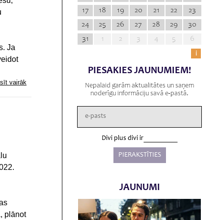
ešu,
17
18
19
20
21
22
23
u
24
25
26
27
28
29
30
31
1
2
3
4
5
6
s. Ja
i
veidot
PIESAKIES JAUNUMIEM!
sīt vairāk
Nepalaid garām aktualitātes un saņem
noderīgu informāciju savā e-pastā.
Divi plus divi ir
lu
2022.
JAUNUMI
bas
, plānot