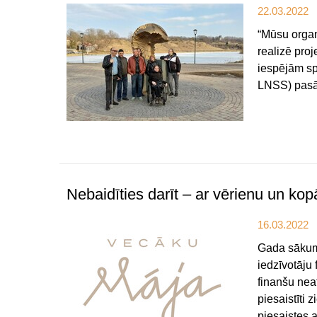
22.03.2022
“Mūsu organi
realizē proj
iespējām sp
LNSS) pasāk
Nebaidīties darīt – ar vērienu un kop
16.03.2022
Gada sākumā
iedzīvotāju
finanšu neat
piesaistīti
piesaistes 