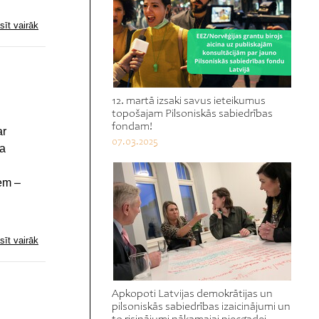
sīt vairāk
12. martā izsaki savus ieteikumus
topošajam Pilsoniskās sabiedrības
fondam!
ar
07.03.2025
ja
iem –
sīt vairāk
Apkopoti Latvijas demokrātijas un
pilsoniskās sabiedrības izaicinājumi un