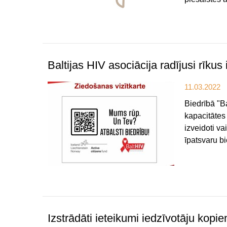
Baltijas HIV asociācija radījusi rī
11.03.2022
Biedrībā "Ba
kapacitātes 
izveidoti va
īpatsvaru b
Izstrādāti ieteikumi iedzīvotāju kop